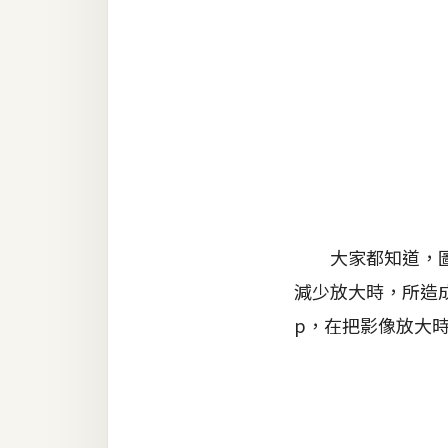
金流物流
架設
主機與網域
SEO 工具
免費空間
網頁設計
大家都知道，圖片
減少放大時，所造成
前端
p，在把影像放大
HTML / CSS
JavaScript
UI / UX