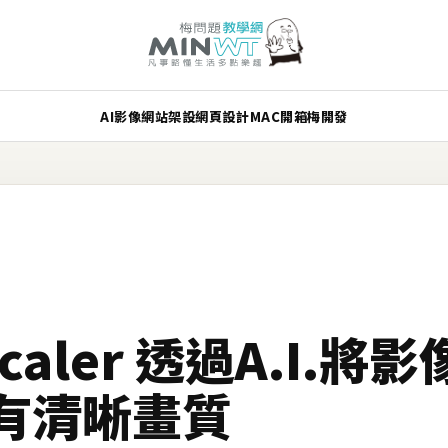
AI
影像
網站架設
網頁設計
MAC
開箱
梅開發
scaler 透過A.I.將
有清晰畫質