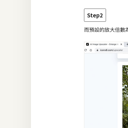
Step2
而預設的放大倍數