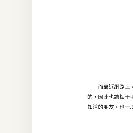
RWD 網頁
後端
PHP
Docker
伺服器設定
資源
免費圖示
免費版型
而最近網路上，出
的，因此也讓梅干
知道的朋友，也一
MAC
開箱