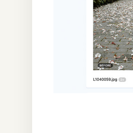
器材操控
資源
免費圖庫
免費字型
網站架設
WordPress
安裝與設定
外掛實作
電商
WooCommerce