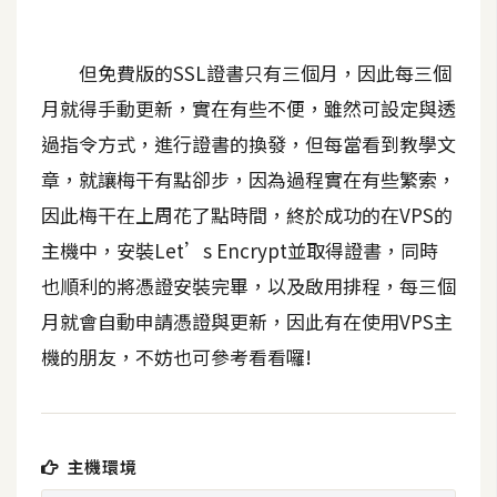
t
r
a
但免費版的SSL證書只有三個月，因此每三個
t
月就得手動更新，實在有些不便，雖然可設定與透
o
過指令方式，進行證書的換發，但每當看到教學文
r
章，就讓梅干有點卻步，因為過程實在有些繁索，
因此梅干在上周花了點時間，終於成功的在VPS的
去
主機中，安裝Let’s Encrypt並取得證書，同時
背
與
也順利的將憑證安裝完畢，以及啟用排程，每三個
合
月就會自動申請憑證與更新，因此有在使用VPS主
成
機的朋友，不妨也可參考看看囉!
攝
影
商
主機環境
品