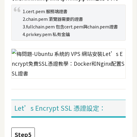
架
設
1.cert.pem 服務端證書
2.chain.pem 瀏覽器需要的證書
主
3.fullchain.pem 包含cert.pem與chain.pem證書
機
4.privkey.pem 私有金鑰
與
網
域
S
E
O
工
具
Let’s Encrypt SSL 憑證設定：
免
Step5
費