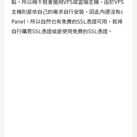
點，所以梅干就會選用VPS或雲端主機，由於VPS
b
e
主機則是依自己的需求自行安裝，因此內建沒有c
Panel，所以自然也有免費的SSL憑證可用，就得
P
自行購買SSL憑證或是使用免費的SSL憑證。
h
o
t
o
s
h
o
p
I
l
l
u
s