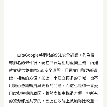
A
I
應
用
設
計
自從Google將網站的SSL安全憑證，列為搜
網
站
尋排名的條件後，現在只要是租用虛擬主機，內建
就會提供免費的SSL安全憑證，且還會自動更新憑
證，相當的方便，如此一來建立再多的子域，也不
影
用擔心憑證購買與更新的問題，而這也是梅干喜愛
像
用虛擬主機的原因，雖然虛擬主機很方便，但所有
A
的資源都是共享的，因此在效能上就顯得比較差一
d
o