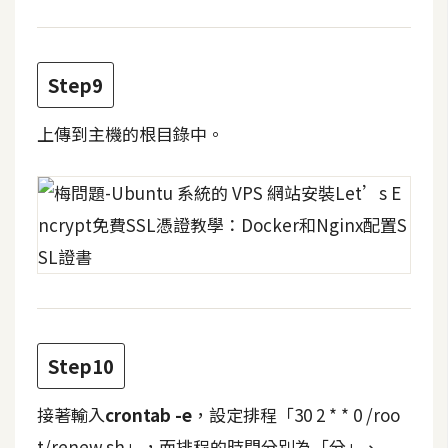
示
免
Step9
費
版
上傳到主機的根目錄中。
型
M
A
C
開
Step10
箱
接著輸入
crontab -e
，設定排程「30 2 * * 0 /roo
梅
t/renew.sh」，而排程的時間分別為「分」、