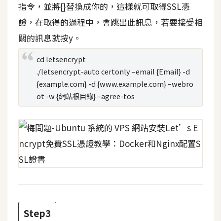
d
指令，並將{}替換成你的，這樣就可取得SSL憑
P
r
證，在取得的過程中，會跳出此訊息，若要接受相
e
s
關的訊息就按y。
s
cd letsencrypt
安
./letsencrypt-auto certonly –email {Email} -d
裝
{example.com} -d {www.example.com} –webro
與
ot -w {網站根目錄} –agree-tos
設
定
外
掛
實
作
電
Step3
商