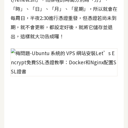
開
「時」、「日」、「月」、「星期」，所以就會在
發
每周日，半夜2:30進行憑證重發，但憑證若尚未到
期，就不會更新，都設定好後，就將它儲存並退
熱
出，這樣就大功告成囉！
門
文
章
全
站
導
覽
合