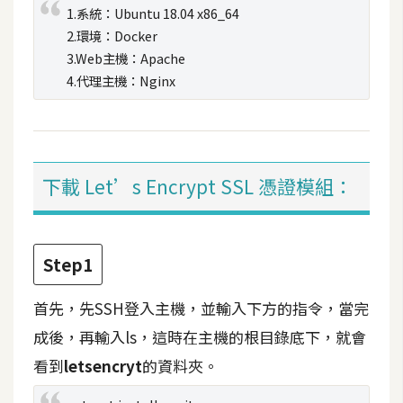
攝
1.系統：Ubuntu 18.04 x86_64
影
2.環境：Docker
3.Web主機：Apache
4.代理主機：Nginx
手
機
攝
影
下載 Let’s Encrypt SSL 憑證模組：
器
材
操
Step1
控
首先，先SSH登入主機，並輸入下方的指令，當完
資
源
成後，再輸入ls，這時在主機的根目錄底下，就會
看到
letsencryt
的資料夾。
免