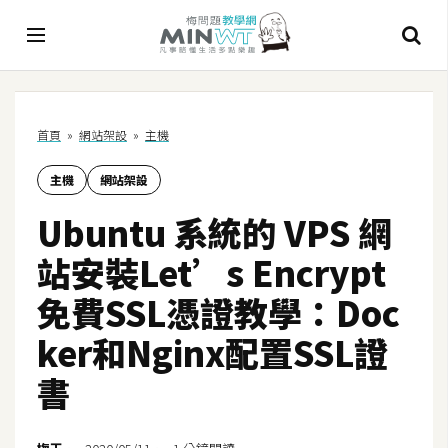
A
首頁
»
網站架設
»
主機
I
主機
網站架設
A
I
Ubuntu 系統的 VPS 網
工
具
站安裝Let’s Encrypt
C
免費SSL憑證教學：Doc
h
ker和Nginx配置SSL證
a
t
書
G
P
T