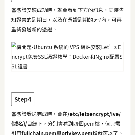
當憑證安裝成功時，就會看到下方的訊息，同時告
W
知證書的到期日，以及在憑證到期的5~7內，可再
o
o
重新發送新的憑證。
C
o
m
m
e
r
c
e
Step4
金
流
當憑證發送完成時，會在
/etc/letsencrypt/ive/
物
{域名}/
目錄下，分別會看到四個pem檔，但只需
流
引用
fullchain.pem
與
privkey.pem
檔就可以了。