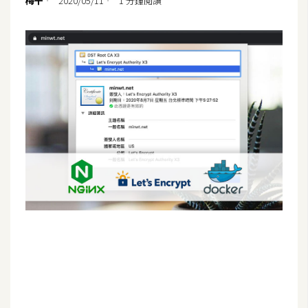
梅干
2020/05/11
1 分鐘閱讀
G
e
m
i
n
i
A
I
生
成
圖
片
影
片