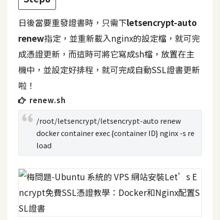
o
c
日後當要重發證書時，只需下
letsencrypt-auto
k
renew
指定，並重新載入nginx的設定檔，就可完
e
成憑證更新，而這時可將它寫成sh檔，放置在主
r
機中，並設定好排程，就可完成自動SSL證書更新
啦！
伺
服
renew.sh
器
/root/letsencrypt/letsencrypt-auto renew
設
docker container exec {container ID} nginx -s re
定
load
資
源
免
費
圖