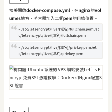
空
間
接著開啟
docker-compose.yml
，在
nginx
的
vol
umes
地方，將容器加入二個
pem
的目錄位置。
網
– /etc/letsencrypt/live/{域名}/fullchain.pem:/et
c/letsencrypt/live/{域名}/fullchain.pem
頁
設
– /etc/letsencrypt/live/{域名}/privkey.pem:/et
計
c/letsencrypt/live/{域名}/privkey.pem
前
端
H
T
M
L
/
C