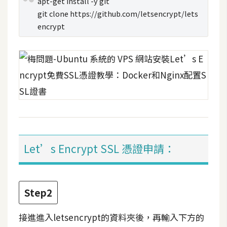
apt-get install -y git
費
圖
git clone https://github.com/letsencrypt/lets
庫
encrypt
免
費
字
型
網
Let’s Encrypt SSL 憑證申請：
站
架
設
Step2
W
o
接進進入letsencrypt的資料夾後，再輸入下方的
r