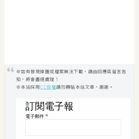
作
提
案
※如有發現掉圖或檔案無法下載，請由回應區留言告
知，將會盡速處理！
※本站採用
CC授權
請勿轉貼本站文章，謝謝。