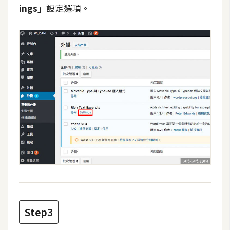
d
ings」
設定選項。
P
r
e
s
s
安
裝
與
設
定
外
掛
實
作
Step3
電
商