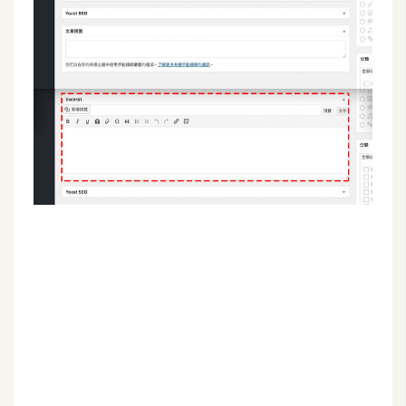
G
e
m
i
n
i
A
I
生
成
圖
片
影
片