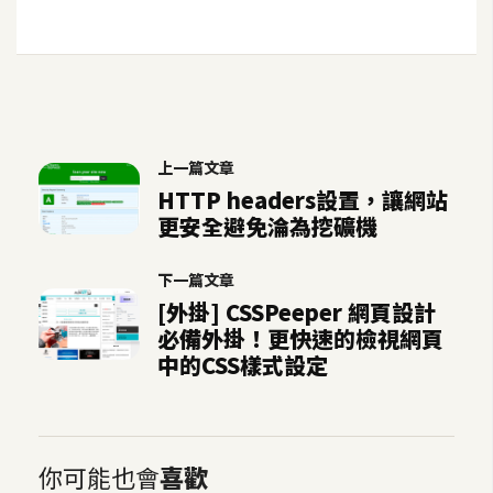
U
X
R
W
上一篇文章
D
HTTP headers設置，讓網站
網
更安全避免淪為挖礦機
頁
後
下一篇文章
端
[外掛] CSSPeeper 網頁設計
必備外掛！更快速的檢視網頁
P
中的CSS樣式設定
H
P
你可能也會
喜歡
D