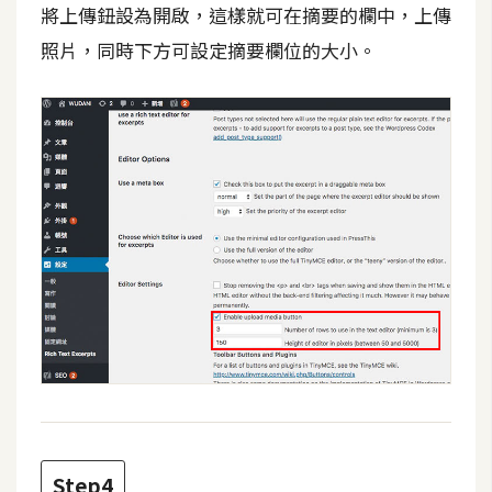
將上傳鈕設為開啟，這樣就可在摘要的欄中，上傳
W
照片，同時下方可設定摘要欄位的大小。
o
o
C
o
m
m
e
r
c
e
金
流
物
流
Step4