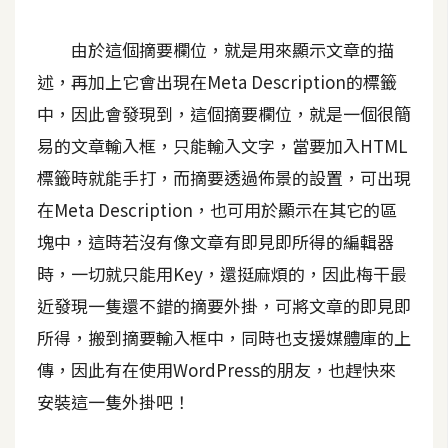
t
r
由於這個摘要欄位，就是用來顯示文章的描
a
述，再加上它會出現在Meta Description的標籤
t
o
中，因此會發現到，這個摘要欄位，就是一個很簡
r
易的文章輸入框，只能輸入文字，當要加入HTML
標籤時就能手打，而摘要透過佈景的設置，可出現
去
在Meta Description，也可用於顯示在其它的區
背
塊中，這時若沒有像文章有即見即所得的編輯器
與
時，一切就只能用Key，還挺麻煩的，因此梅干最
合
成
近發現一隻還不錯的摘要外掛，可將文章的即見即
所得，搬到摘要輸入框中，同時也支援媒體庫的上
攝
影
傳，因此有在使用WordPress的朋友，也趕快來
安裝這一隻外掛吧！
商
品