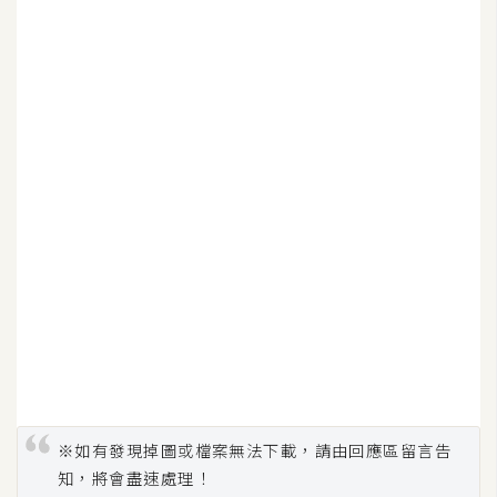
空
間
網
頁
設
計
前
端
H
T
M
L
※如有發現掉圖或檔案無法下載，請由回應區留言告
/
知，將會盡速處理！
C