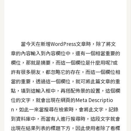
A
I
應
用
設
當今天在新增WordPress文章時，除了將文
計
章的內容輸入到內容欄位中，還有一個相當重要的
欄位，那就是摘要，而這一個欄位是什麼用呢?或
網
許有很多朋友，都忽略它的存在，而這一個欄位相
站
當的重要，透過這一個欄位，就可將此篇文章的重
點，填到這輸入框中，再搭配佈景的設置，這個欄
影
位的文字，就會出現在網頁的Meta Descriptio
像
n，如此一來當搜尋在檢索時，會將此文字，記錄
到資料庫中，而當有人進行搜尋時，這段文字就會
A
d
出現在結果列表的標題下方，因此使用者除了看標
o