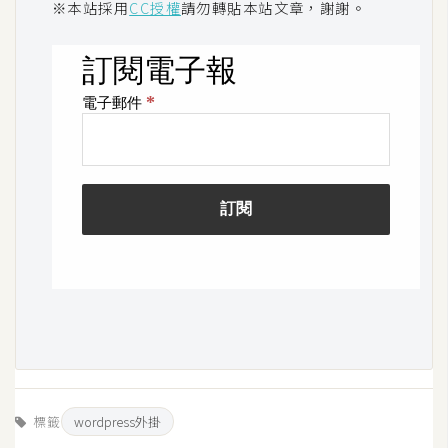
※本站採用
CC授權
請勿轉貼本站文章，謝謝。
S
S
J
a
v
a
S
c
r
i
p
t
U
I
標籤
wordpress外掛
/