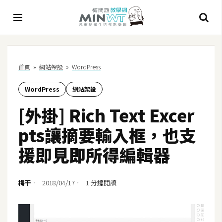
A
首頁
»
網站架設
»
WordPress
I
WordPress
網站架設
A
I
[外掛] Rich Text Excer
工
具
pts讓摘要輸入框，也支
C
援即見即所得編輯器
h
a
t
梅干
2018/04/17
1 分鐘閱讀
G
P
T