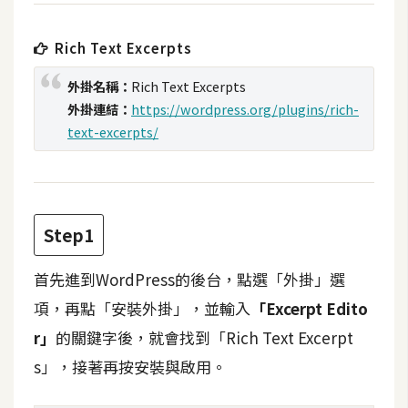
攝
影
Rich Text Excerpts
外掛名稱：
Rich Text Excerpts
手
外掛連結：
https://wordpress.org/plugins/rich-
機
text-excerpts/
攝
影
器
Step1
材
操
首先進到WordPress的後台，點選「外掛」選
控
項，再點「安裝外掛」，並輸入
「Excerpt Edito
資
r」
的關鍵字後，就會找到「Rich Text Excerpt
源
s」，接著再按安裝與啟用。
免