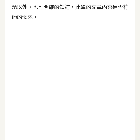
b
題以外，也可明確的知道，此篇的文章內容是否符
e
他的需求。
P
h
o
t
o
s
h
o
p
I
l
l
u
s