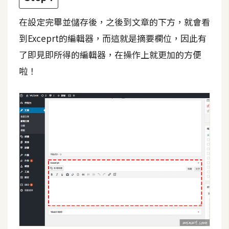
架
設
在設定完畢並儲存後，之後到文章的下方，就會看
到Exceprt的編輯器，而這就是摘要欄位，因此有
主
了即見即所得的編輯器，在操作上就更加的方便
機
與
啦！
網
域
S
E
O
工
具
免
費