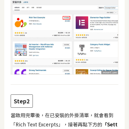
費
圖
庫
免
費
字
型
網
站
架
Step2
設
當啟用完畢後，在已安裝的外掛清單，就會看到
W
o
「Rich Text Excerpts」，接著再點下方的
「Sett
r