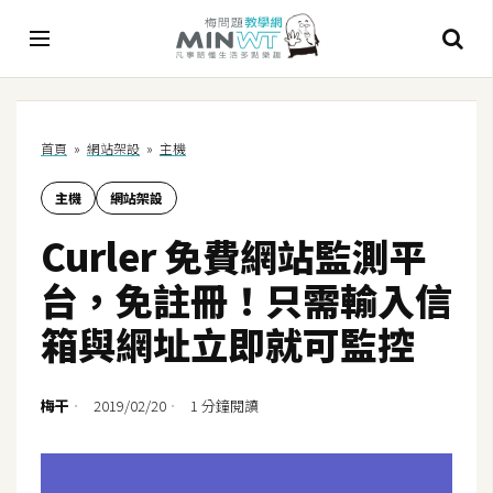
A
首頁
»
網站架設
»
主機
I
主機
網站架設
A
I
Curler 免費網站監測平
工
具
台，免註冊！只需輸入信
C
箱與網址立即就可監控
h
a
t
梅干
2019/02/20
1 分鐘閱讀
G
P
T