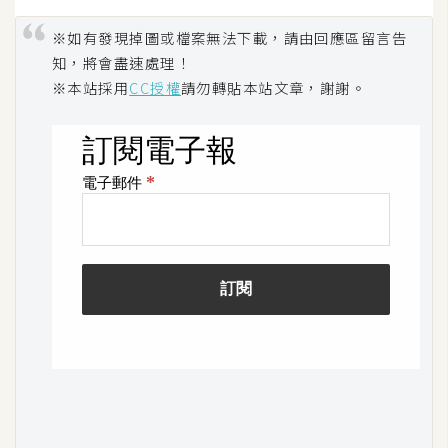
S
※如有發現掉圖或檔案無法下載，請由回應區留言告
S
知，將會盡速處理！
※本站採用
CC授權
請勿轉貼本站文章，謝謝。
J
a
v
a
S
c
r
i
p
t
U
I
/