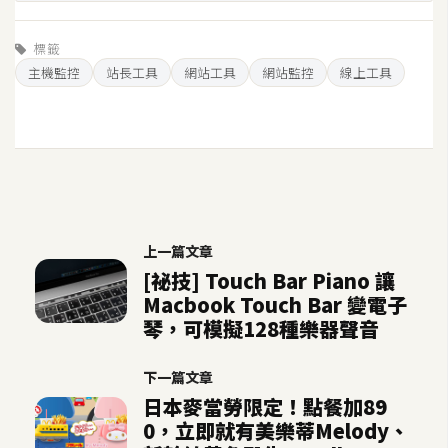
U
X
標籤
主機監控
站長工具
網站工具
網站監控
線上工具
R
W
D
網
頁
後
上一篇文章
端
[祕技] Touch Bar Piano 讓
Macbook Touch Bar 變電子
P
琴，可模擬128種樂器聲音
H
P
下一篇文章
日本麥當勞限定！點餐加89
0，立即就有美樂蒂Melody、
D