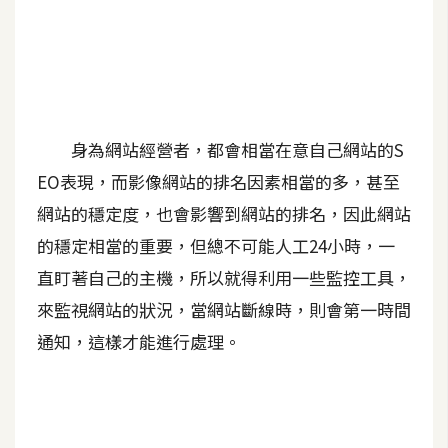
A
I
應
用
設
身為網站經營者，都會相當在意自己網站的S
計
EO表現，而影像網站的排名因素相當的多，甚至
網站的穩定度，也會影響到網站的排名，因此網站
網
的穩定相當的重要，但總不可能人工24小時，一
站
直盯著自己的主機，所以就得利用一些監控工具，
來監視網站的狀況，當網站斷線時，則會第一時間
影
通知，這樣才能進行處理。
像
A
d
o