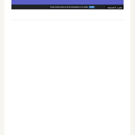
空
間
網
頁
設
計
前
端
H
T
M
L
/
C