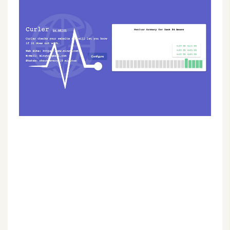
G
e
m
i
n
i
A
I
生
成
圖
片
影
片