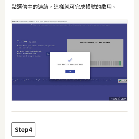
d
點選信中的連結，這樣就可完成帳號的啟用。
P
r
e
s
s
安
裝
與
設
定
外
掛
實
作
Step4
電
商