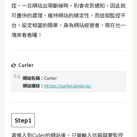
t
控，一旦網站出現斷線時，則會收到通知，因此就
r
可盡快的處理，維持網站的穩定性，而這個監控平
a
台，設定相當的簡單，身為網站經營者，現在也一
t
o
塊來看看囉！
r
去
Curler
背
與
網站名稱：
Curler
合
網站連結：
https://curler.amixr.io/
成
攝
影
Step1
商
品
當進入到Culer的網站後，只需輸入信箱與要監控