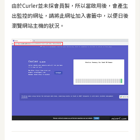
由於Curler並未採會員製，所以當啟用後，會產生
W
出監控的網址，請將此網址加入書籤中，以便日後
o
瀏覽網站主機的狀況。
o
C
o
m
m
e
r
c
e
金
流
物
流