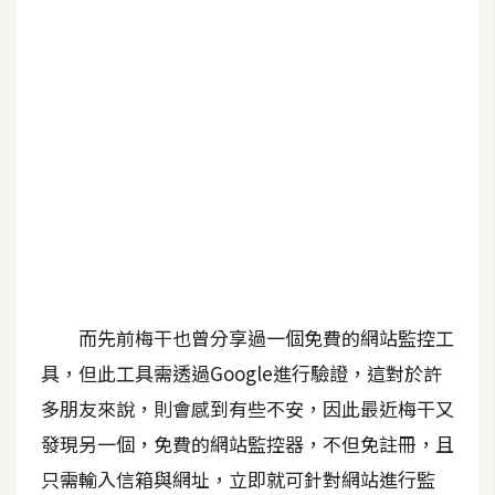
b
e
P
h
o
t
o
s
h
o
p
而先前梅干也曾分享過一個免費的網站監控工
具，但此工具需透過Google進行驗證，這對於許
I
l
多朋友來說，則會感到有些不安，因此最近梅干又
l
發現另一個，免費的網站監控器，不但免註冊，且
u
只需輸入信箱與網址，立即就可針對網站進行監
s