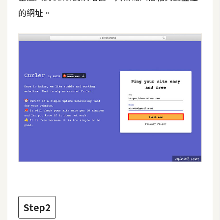
攝
的網址。
影
手
機
攝
影
器
材
操
控
資
源
Step2
免