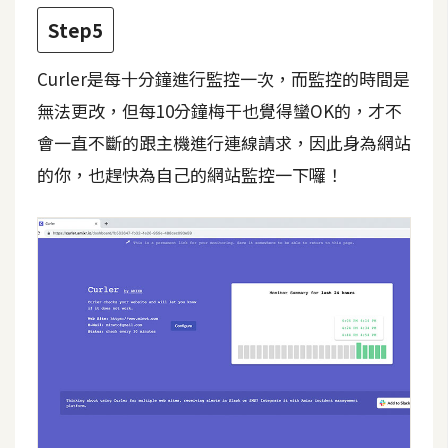
架
Step5
設
Curler是每十分鐘進行監控一次，而監控的時間是
主
機
無法更改，但每10分鐘梅干也覺得蠻OK的，才不
與
會一直不斷的跟主機進行連線請求，因此身為網站
網
的你，也趕快為自己的網站監控一下囉！
域
S
E
O
工
具
免
費