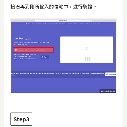
費
接著再到剛所輸入的信箱中，進行驗證。
圖
庫
免
費
字
型
網
站
架
設
W
Step3
o
r