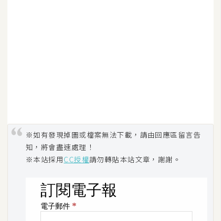
d
P
r
e
s
s
安
裝
與
設
定
※如有發現掉圖或檔案無法下載，請由回應區留言告
知，將會盡速處理！
外
※本站採用
CC授權
請勿轉貼本站文章，謝謝。
掛
實
作
電
商