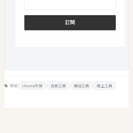
W
o
o
C
o
m
m
e
r
c
e
標籤
chrome外掛
站長工具
網站工具
線上工具
金
流
物
流