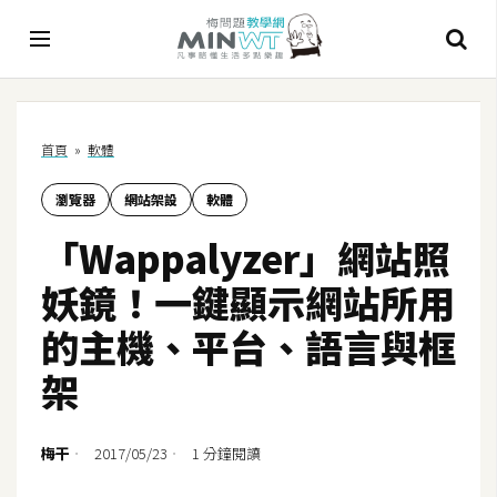
A
首頁
»
軟體
I
瀏覽器
網站架設
軟體
A
I
「Wappalyzer」網站照
工
具
妖鏡！一鍵顯示網站所用
C
的主機、平台、語言與框
h
架
a
t
G
梅干
2017/05/23
1 分鐘閱讀
P
T