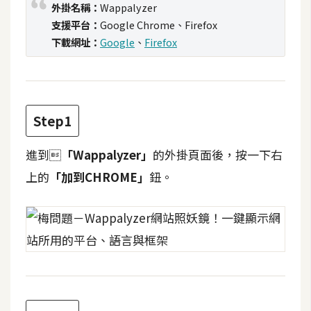
外掛名稱：
Wappalyzer
t
支援平台：
Google Chrome、Firefox
r
a
下載網址：
Google
、
Firefox
t
o
r
Step1
去
進到
「Wappalyzer」
的外掛頁面後，按一下右
背
與
上的
「加到CHROME」
鈕。
合
成
攝
影
商
品