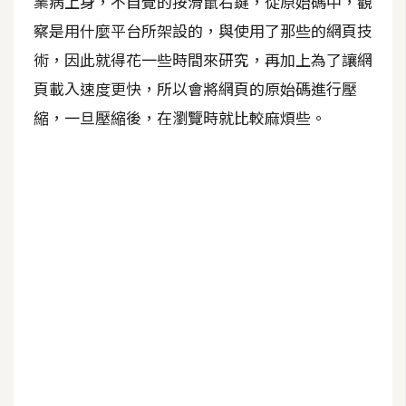
業病上身，不自覺的按滑鼠右鍵，從原始碼中，觀
察是用什麼平台所架設的，與使用了那些的網頁技
A
I
術，因此就得花一些時間來研究，再加上為了讓網
應
用
頁載入速度更快，所以會將網頁的原始碼進行壓
縮，一旦壓縮後，在瀏覽時就比較麻煩些。
設
計
網
站
影
像
A
d
o