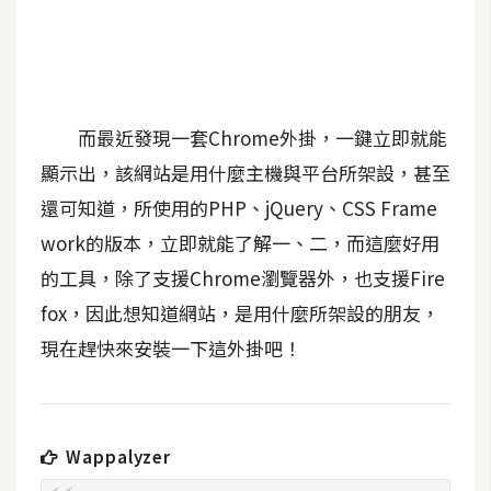
b
e
P
h
而最近發現一套Chrome外掛，一鍵立即就能
o
t
顯示出，該網站是用什麼主機與平台所架設，甚至
o
還可知道，所使用的PHP、jQuery、CSS Frame
s
work的版本，立即就能了解一、二，而這麼好用
h
o
的工具，除了支援Chrome瀏覽器外，也支援Fire
p
fox，因此想知道網站，是用什麼所架設的朋友，
現在趕快來安裝一下這外掛吧！
I
l
l
u
Wappalyzer
s