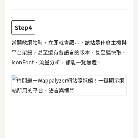
費
圖
庫
Step4
免
當開啟網站時，立即就會顯示，該站是什麼主機與
費
字
平台架設，甚至還有各語言的版本，甚至連快取、
型
IconFont、流量分析，都能一覽無遺。
網
站
架
設
W
o
r