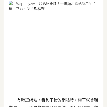
G
e
m
i
n
i
A
I
生
成
圖
片
有時逛網站，看到不錯的網站時，梅干就會職
影
片