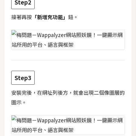
Step2
攝
影
接著再按
「新增充功能」
鈕。
手
機
攝
影
器
Step3
材
操
安裝完後，在網址列後方，就會出現二個像圖層的
控
圖示。
資
源
免