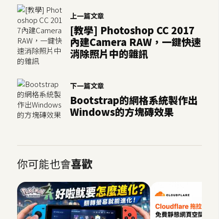
架
設
上一篇文章
[教學] Photoshop CC 2017
內建Camera RAW，一鍵快速
主
消除照片中的雜訊
機
與
網
下一篇文章
域
Bootstrap的網格系統製作出
Windows的方塊磚效果
S
E
O
工
你可能也會
喜歡
具
免
費