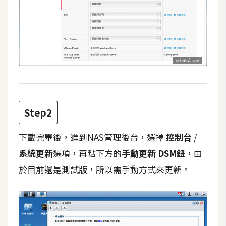
攝
影
手
機
攝
影
Step2
器
材
下載完畢後，進到NAS管理後台，選擇
控制台
/
操
系統更新
選項，再點下方的
手動更新 DSM鈕
，由
控
於目前還是測試版，所以需手動方式來更新。
資
源
免