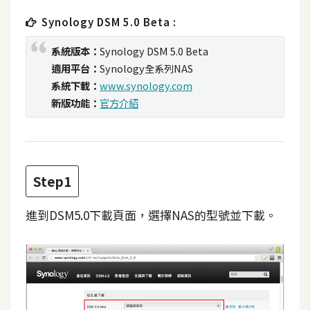
t
Synology DSM 5.0 Beta :
r
a
系統版本：
Synology DSM 5.0 Beta
t
適用平台：
Synology全系列NAS
o
系統下載：
www.synology.com
r
新版功能：
官方介紹
去
背
與
Step1
合
成
進到DSM5.0下載頁面，選擇NAS的型號並下載。
攝
影
商
品