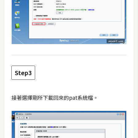
費
圖
庫
免
費
字
型
Step3
網
站
接著選擇剛所下載回來的pat系統檔。
架
設
W
o
r