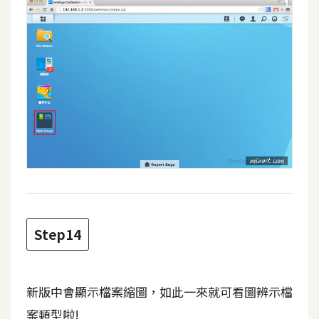
Step14
新版中會顯示檔案縮圖，如此一來就可看圖辨示檔
案類型啦!