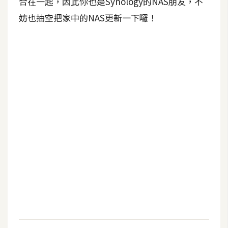
合在一起，因此你也是Synology的NAS朋友，不
b
e
妨也抽空把家中的NAS更新一下囉！
P
h
o
t
o
s
h
o
p
I
l
l
u
s