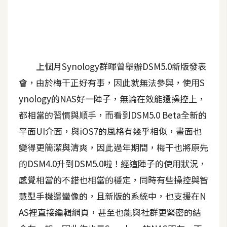
A
I
應
用
上個月Synology群暉曾舉辦DSM5.0新版發表
設
計
會，由於梅干正好有事，因此就無法參與，使用S
ynology的NAS好一陣子，無論在效能還操控上，
都相當的習慣與順手，而看到DSM5.0 Beta全新的
網
站
平面UI介面，與iOS7的風格有幾乎相似，畫面也
變得更簡潔與清爽，因此過年期間，梅干也將原先
的DSM4.0升到DSM5.0啦！經這陣子的使用狀況，
影
感覺相當的不錯也相當的穩定，同時有些操控與智
像
慧型手機還蠻像的，且新版的系統中，也支援在N
A
AS裡直接編輯網頁，甚至也能與社群更緊密的結
d
o