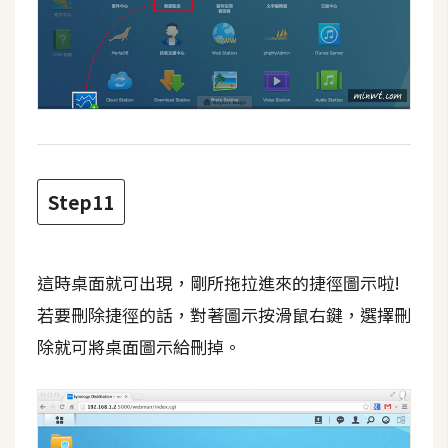
開
發
熱
門
文
Step11
章
全
這時桌面就可出現，剛所拖拉進來的捷徑圖示啦!
站
若要刪除捷徑的話，對著圖示按滑鼠右鍵，選擇刪
導
除就可將桌面圖示給刪掉。
覽
合