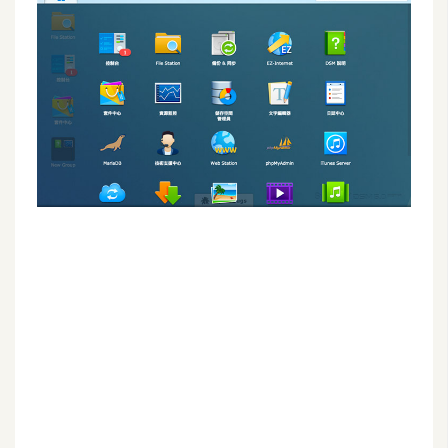
G
e
m
i
n
i
A
I
生
成
圖
片
影
片