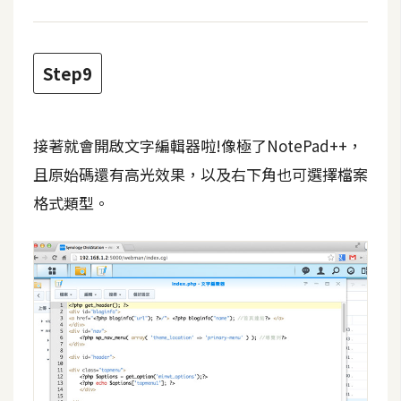
o
c
k
Step9
e
r
接著就會開啟文字編輯器啦!像極了NotePad++，
伺
且原始碼還有高光效果，以及右下角也可選擇檔案
服
格式類型。
器
設
定
資
源
免
費
圖