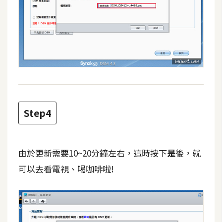
d
P
r
e
s
s
安
裝
與
設
Step4
定
外
由於更新需要10~20分鐘左右，這時按下
是
後，就
掛
可以去看電視、喝咖啡啦!
實
作
電
商