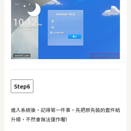
架
設
主
機
與
網
域
S
E
Step6
O
工
具
進入系統後，記得第一件事，先把原先裝的套件給
升級，不然會無法運作喔!
免
費