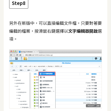
Step8
U
X
另外在新版中，可以直接編輯文件檔，只要對著要
R
編輯的檔案，按滑鼠右鍵選擇以
文字編輯器開啟
選
W
項。
D
網
頁
後
端
P
H
P
D