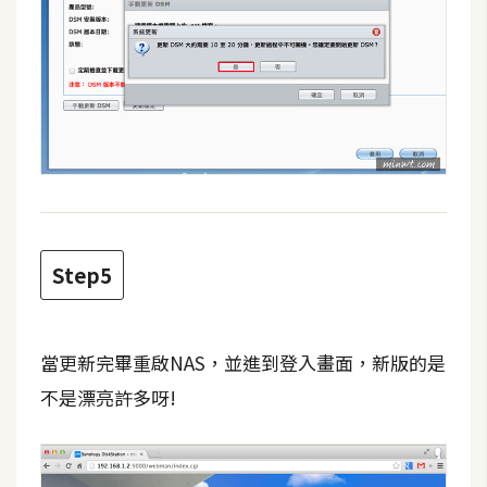
W
o
o
C
o
m
m
e
r
Step5
c
e
當更新完畢重啟NAS，並進到登入畫面，新版的是
金
不是漂亮許多呀!
流
物
流