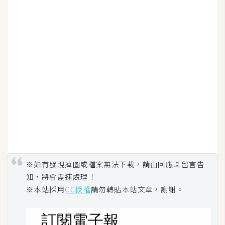
※如有發現掉圖或檔案無法下載，請由回應區留言告
知，將會盡速處理！
※本站採用
CC授權
請勿轉貼本站文章，謝謝。