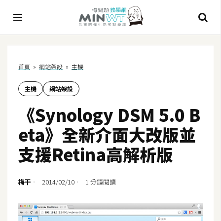
A
首頁
»
網站架設
»
主機
I
主機
網站架設
A
I
《Synology DSM 5.0 B
工
具
eta》全新介面大改版並
C
支援Retina高解析版
h
a
t
梅干
2014/02/10
1 分鐘閱讀
G
P
T