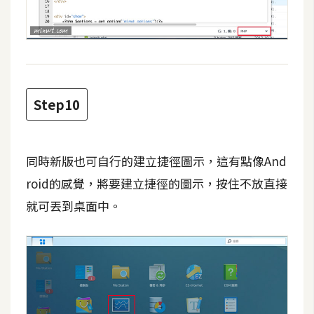
示
免
費
版
Step10
型
M
同時新版也可自行的建立捷徑圖示，這有點像And
A
roid的感覺，將要建立捷徑的圖示，按住不放直接
C
就可丟到桌面中。
開
箱
梅