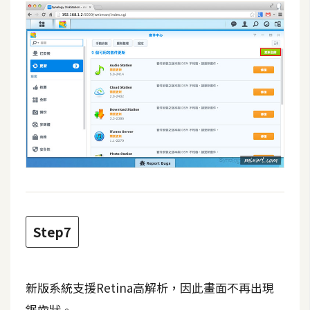
空
間
網
頁
設
計
前
端
H
Step7
T
M
L
新版系統支援Retina高解析，因此畫面不再出現
/
C
鋸齒狀。