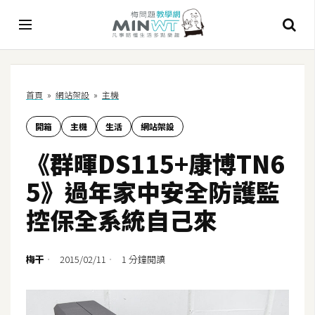
A
首頁
»
網站架設
»
主機
I
開箱
主機
生活
網站架設
A
I
《群暉DS115+康博TN6
工
具
5》過年家中安全防護監
C
控保全系統自己來
h
a
t
梅干
2015/02/11
1 分鐘閱讀
G
P
T