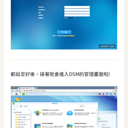
示
免
費
版
型
M
A
都設定好後，接著就會進入DSM的管理畫面啦!
C
開
箱
梅