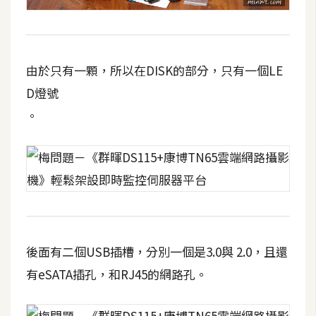
d
P
r
e
s
s
由於只有一顆，所以在DISK的部分，只有一個LE
D燈號
安
。
裝
與
設
定
外
掛
實
後面有二個USB插槽，分別一個是3.0與 2.0，且還
作
有eSATA插孔，和RJ45的網路孔。
電
商