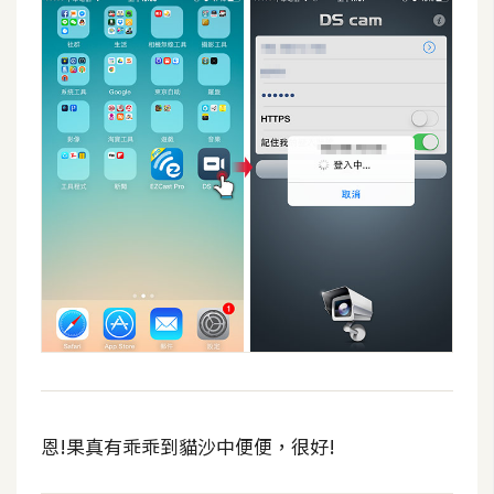
恩!果真有乖乖到貓沙中便便，很好!