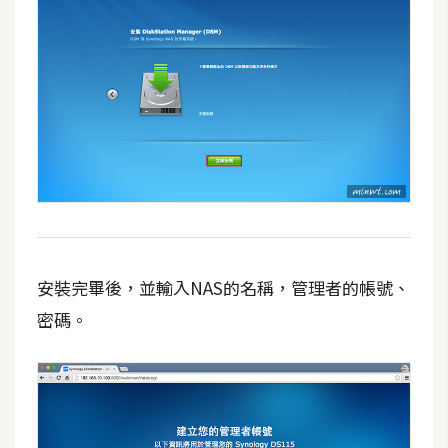
o
c
k
e
r
伺
服
器
設
定
安裝完畢後，並輸入NAS的名稱，管理者的帳號、
資
密碼。
源
免
費
圖