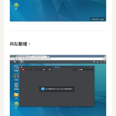
再點
新增
。