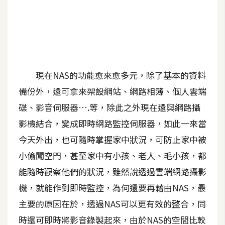
A
I
應
用
設
現在NAS的功能愈來愈多元，除了基本的資料
計
備份外，還可拿來架設網站、網路相簿、個人雲端
碟、影音伺服器….等，除此之外現在還與網路攝
網
影機結合，變成即時網路監控伺服器，如此一來當
站
今天外出，也可隨時掌握家中狀況，可防止家中被
小偷闖空門，甚至家中有小孩、老人、毛小孩，都
影
能隨時觀察他們的狀況，雖然說透過雲端網路攝影
像
機，就能作到即時監控，為何還要再藉由NAS，最
主要的原因在於，透過NAS可以更有效的整合，同
A
d
時還可即時將影音錄製起來，由於NAS的空間比較
o