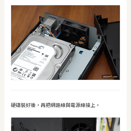
架
設
主
機
與
網
域
S
E
O
工
具
硬碟裝好後，再把網路線與電源線接上。
免
費