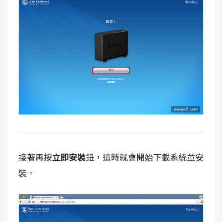
U
X
R
W
D
網
頁
後
端
接著再按
立即安裝
鈕，這時就會開始下載系統並安
P
H
裝。
P
D