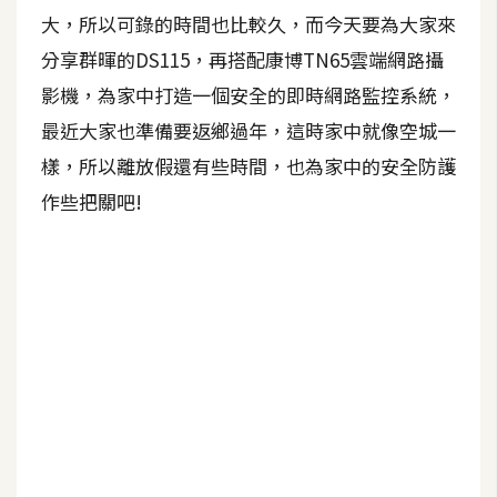
b
大，所以可錄的時間也比較久，而今天要為大家來
e
分享群暉的DS115，再搭配康博TN65雲端網路攝
P
影機，為家中打造一個安全的即時網路監控系統，
h
最近大家也準備要返鄉過年，這時家中就像空城一
o
樣，所以離放假還有些時間，也為家中的安全防護
t
o
作些把關吧!
s
h
o
p
I
l
l
u
s