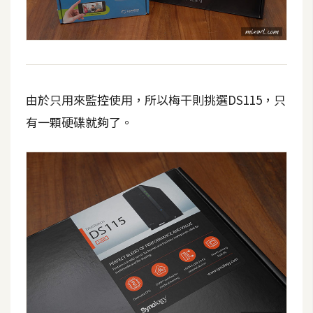
攝
影
手
機
由於只用來監控使用，所以梅干則挑選DS115，只
攝
有一顆硬碟就夠了。
影
器
材
操
控
資
源
免