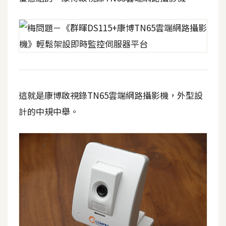
這就是康博啟視錄TN65雲端網路攝影機，外型設
計的中規中舉。