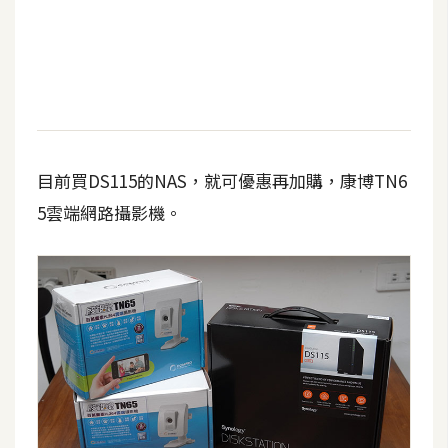
t
r
a
t
o
r
目前買DS115的NAS，就可優惠再加購，康博TN6
去
5雲端網路攝影機。
背
與
合
成
攝
影
商
品