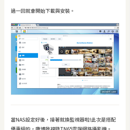
作
提
過一回就會開始下載與安裝。
案
當NAS設定好後，接著就換監視器啦!此次是搭配
優惠組的，康博啟視錄TN65雲端網路攝影機。