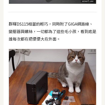
費
圖
庫
群暉DS115相當的輕巧，同時附了GIGA網路線、
免
變壓器與螺絲，一切都為了這些毛小孩，看到底是
費
誰每次都在把便便大在外面。
字
型
網
站
架
設
W
o
r