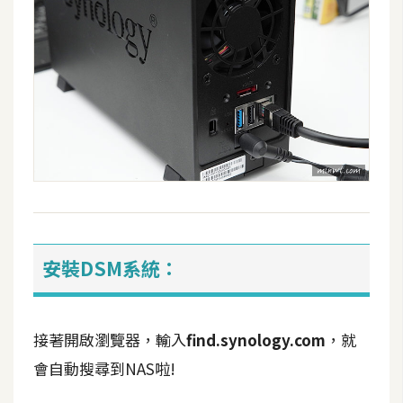
空
間
網
頁
設
計
前
端
安裝DSM系統：
H
T
M
接著開啟瀏覽器，輸入
find.synology.com
，就
L
會自動搜尋到NAS啦!
/
C