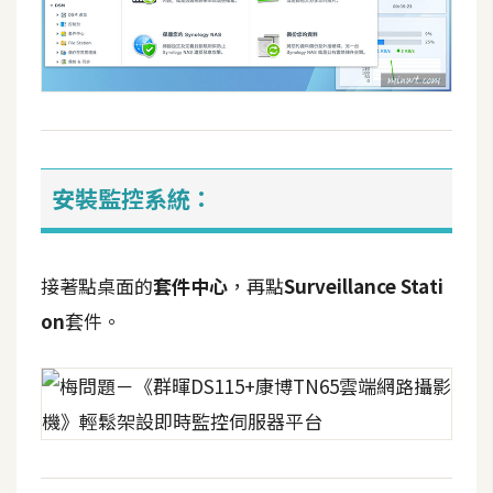
開
發
熱
門
文
安裝監控系統：
章
接著點桌面的
套件中心
，再點
Surveillance Stati
全
on
套件。
站
導
覽
合