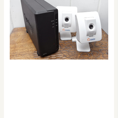
G
e
m
i
n
i
A
I
生
成
圖
片
影
片