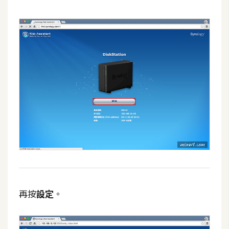
S
S
J
a
v
a
S
c
r
i
p
t
再按
設定
。
U
I
/