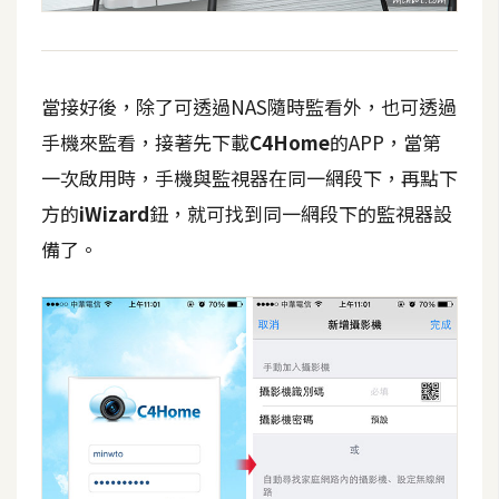
當接好後，除了可透過NAS隨時監看外，也可透過
手機來監看，接著先下載
C4Home
的APP，當第
一次啟用時，手機與監視器在同一網段下，再點下
方的
iWizard
鈕，就可找到同一網段下的監視器設
備了。