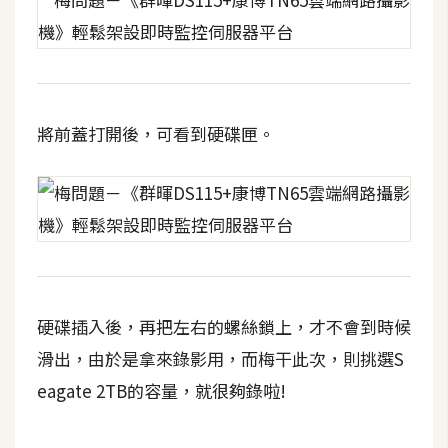
W
o
o
C
將前蓋打開後，可看到硬碟匣。
o
m
m
e
r
c
e
硬碟插入後，再把左右的螺絲鎖上，才不會到時候
金
滑出，由於是拿來錄影用，而梅干此次，則挑選S
流
eagate 2TB的容量，就很夠錄啦!
物
流