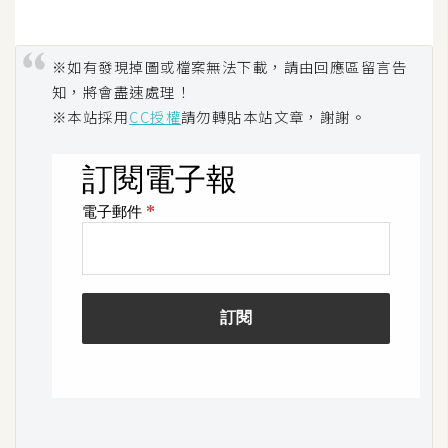
攝
影
※如有發現掉圖或檔案無法下載，請由回應區留言告
知，將會盡速處理！
手
※本站採用
CC授權
請勿轉貼本站文章，謝謝。
機
攝
影
器
材
操
控
資
源
免