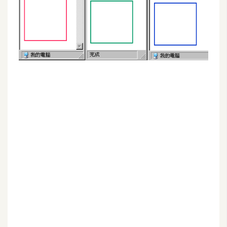
G
e
m
i
n
i
A
I
生
成
圖
片
影
片