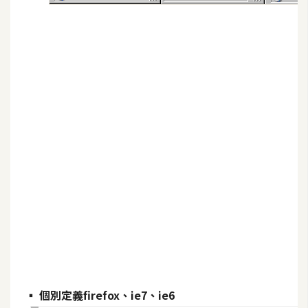
b
e
P
h
o
t
o
s
h
o
p
I
l
l
u
▪ 個別定義firefox、ie7、ie6
s