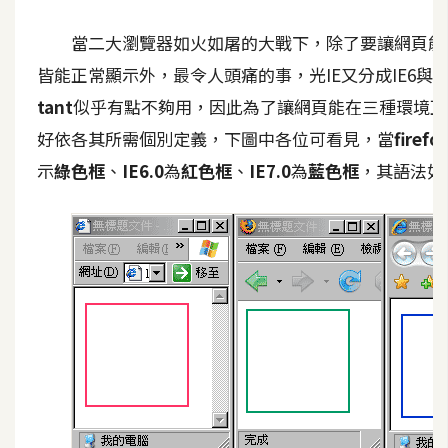
A
當二大瀏覽器如火如屠的大戰下，除了要讓網頁能在Fir
I
應
皆能正常顯示外，最令人頭痛的事，光IE又分成IE6與I
用
tant
似乎有點不夠用，因此為了讓網頁能在三種環境正
設
好依各其所需個別定義，下圖中各位可看見，當
firefo
計
示
綠色框
、
IE6.0
為
紅色框
、
IE7.0
為
藍色框
，其語法如
網
站
影
像
A
d
o