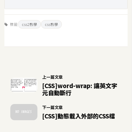
費
圖
庫
標籤
css2教學
css教學
免
費
字
型
上一篇文章
網
[CSS]word-wrap: 讓英文字
站
元自動斷行
架
設
下一篇文章
[CSS]動態載入外部的CSS檔
W
o
r