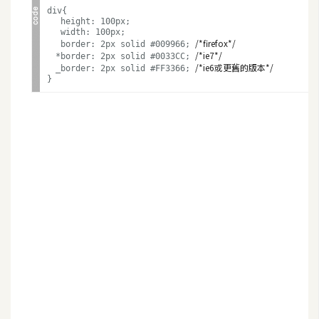
t
div{
height: 100px;
r
width: 100px;
a
/*firefox*/
border: 2px solid #009966;
/*ie7*/
*border: 2px solid #0033CC;
t
/*ie6或更舊的版本*/
_border: 2px solid #FF3366;
o
}
r
去
背
與
合
成
攝
影
商
品