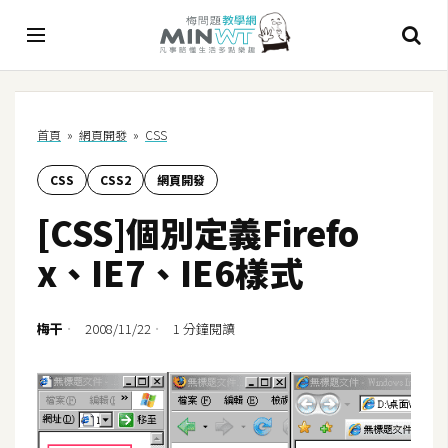
A
首頁
»
網頁開發
»
CSS
I
CSS
CSS2
網頁開發
A
I
[CSS]個別定義Firefo
工
具
x、IE7、IE6樣式
C
h
梅干
2008/11/22
1 分鐘閱讀
a
t
G
P
T