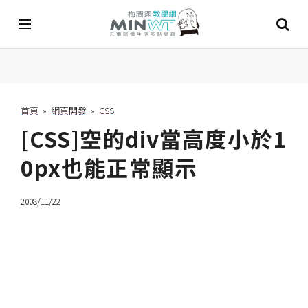
A
I
首頁
»
網頁開發
»
CSS
[CSS]空的div當高度小於1
A
I
工
0px也能正常顯示
具
2008/11/22
C
h
a
t
G
P
T