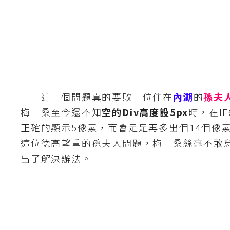
G
e
m
i
n
i
這一個問題真的要敗一位住在
內湖
的
孫夫
梅干桑至今還不知
空的Div高度設5px
時，在IE
A
I
正確的顯示5像素，而會足足再多出個14個像
生
成
這位德高望重的孫夫人問題，梅干桑絲毫不敢
出了解決辦法。
圖
片
影
片