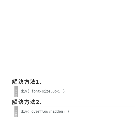
A
I
應
用
設
計
網
站
解決方法1.
div{ font-size:0px; }
影
解決方法2.
像
div{ overflow:hidden; }
A
d
o