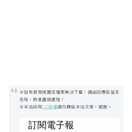
b
e
P
h
o
t
o
s
h
o
p
※如有發現掉圖或檔案無法下載，請由回應區留言
告知，將會盡速處理！
I
※本站採用
CC授權
請勿轉貼本站文章，謝謝。
l
l
u
s