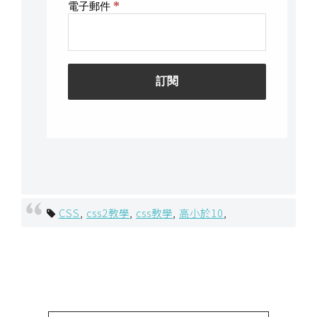
t
r
a
t
o
r
去
背
與
合
成
CSS
,
css2教學
,
css教學
,
高小於10
,
攝
影
商
品