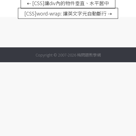
攝
⇠ [CSS]讓div內的物件垂直、水平居中
影
[CSS]word-wrap: 讓英文字元自動斷行 ⇢
手
機
攝
影
Copyright © 2007-2026 梅問題教學網
器
材
操
控
資
源
免