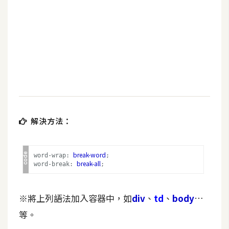
b
e
P
h
o
t
o
s
h
解決方法：
o
p
break-word
word-wrap:
;
break-all
word-break:
;
I
l
※將上列語法加入容器中，如
div
、
td
、
body
…
l
u
等。
s