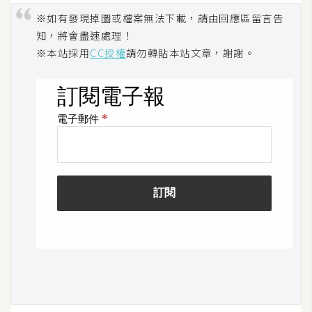
攝
※如有發現掉圖或檔案無法下載，請由回應區留言告
影
知，將會盡速處理！
※本站採用
CC授權
請勿轉貼本站文章，謝謝。
手
機
攝
影
器
材
操
控
資
源
免