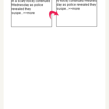
G
e
m
i
n
i
A
I
生
成
圖
片
影
片