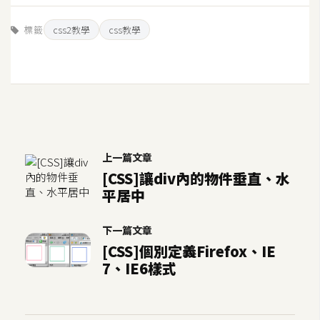
費
圖
標籤
css2教學
css教學
庫
免
費
字
型
上一篇文章
[CSS]讓div內的物件垂直、水
網
平居中
站
下一篇文章
架
[CSS]個別定義Firefox、IE
設
7、IE6樣式
W
o
r