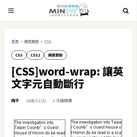
A
首頁
»
網頁開發
»
CSS
I
CSS
CSS2
網頁開發
A
I
[CSS]word-wrap: 讓英
工
具
文字元自動斷行
C
h
梅干
2008/11/22
1 分鐘閱讀
a
t
G
P
T