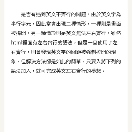
A
是否有遇到英文不齊行的問題，由於英文字為
I
應
半行字元，因此常會出現二種情形，一種則是畫面
用
被撐開，另一種情形則是英文無法左右齊行，雖然
設
html裡面有左右齊行的語法，但是一旦使用了左
計
右齊行，則會發現英文字的間距被強制拉開的現
象，但解決方法卻是如此的簡單，只要入將下列的
網
語法加入，就可完成英文左右齊行的夢想。
站
影
像
A
d
o