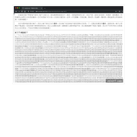
架
設
主
機
與
網
域
S
E
O
工
具
免
費