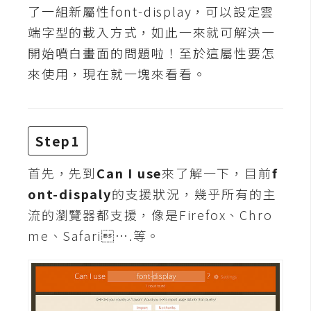
t
了一組新屬性font-display，可以設定雲
r
端字型的載入方式，如此一來就可解決一
a
開始噴白畫面的問題啦！至於這屬性要怎
t
來使用，現在就一塊來看看。
o
r
Step1
去
背
首先，先到
Can I use
來了解一下，目前
f
與
合
ont-dispaly
的支援狀況，幾乎所有的主
成
流的瀏覽器都支援，像是Firefox、Chro
me、Safari….等。
攝
影
商
品