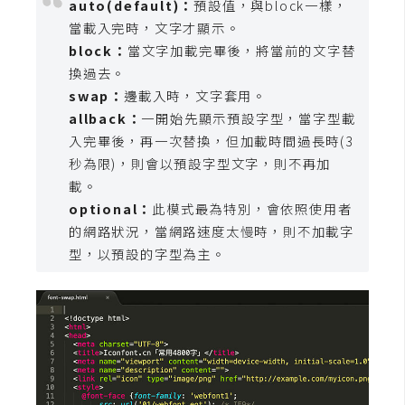
費
auto(default)：
預設值，與block一樣，
圖
當載入完時，文字才顯示。
庫
block：
當文字加載完畢後，將當前的文字替
換過去。
swap：
邊載入時，文字套用。
免
allback：
一開始先顯示預設字型，當字型載
費
入完畢後，再一次替換，但加載時間過長時(3
字
秒為限)，則會以預設字型文字，則不再加
型
載。
optional：
此模式最為特別，會依照使用者
的網路狀況，當網路速度太慢時，則不加載字
網
型，以預設的字型為主。
站
架
設
W
o
r