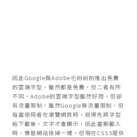
b
e
P
h
o
t
o
s
h
o
因此Google與Adobe也紛紛的推出免費
p
的雲端字型，雖然都是免費，但二者有所
不同，Adobe的雲端字型雖然好用，但卻
I
有流量限制，雖然Google無流量限制，但
l
每當使用者在瀏覽網頁時，就得先將字型
l
給下載後，文字才會顯示，因此當剛載入
u
時，像是網站掛掉一樣，但現在CSS3提供
s