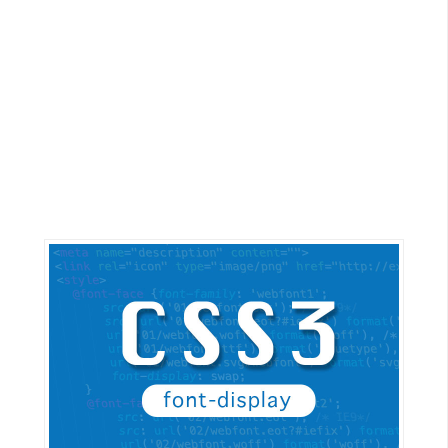
G
e
m
i
n
i
A
I
生
成
圖
片
影
片