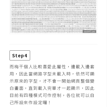
W
o
o
C
o
m
m
e
Step4
r
c
而梅干個人比較喜愛此屬性，邊載入邊套
e
用，因此當網路字型未載入時，依然可顯
示原來的字型，才不會一開始網頁整個變
金
白畫面，直到載入完畢才一起顯示，因此
流
目前有四種模式可作控制，各位就可以自
物
流
己所設來作設定囉！