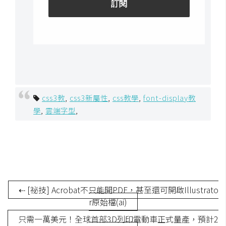
S
S
J
a
v
a
css3教
,
css3新屬性
,
css教學
,
font-display教
S
學
,
雲端字型
,
c
r
i
p
t
⇠ [祕技] Acrobat不只能開PDF，甚至還可開啟Illustrato
U
r原始檔(ai)
I
只需一萬美元！全球首部3D列印電動車正式量產，預計2
/