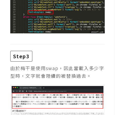
d
P
r
e
s
s
安
裝
與
設
Step3
定
由於梅干是使用swap，因此當載入多少字
型時，文字就會陸續的被替換過去。
外
掛
實
作
電
商