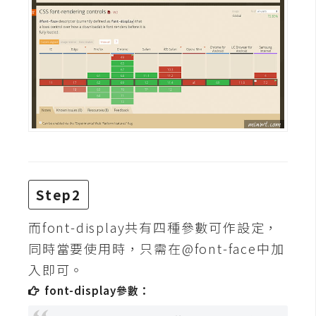
攝
影
手
機
攝
影
器
材
Step2
操
控
而font-display共有四種參數可作設定，
同時當要使用時，只需在@font-face中加
資
源
入即可。
font-display參數：
免