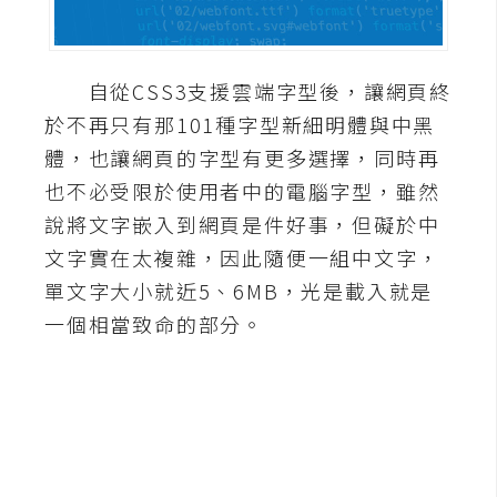
A
I
應
自從CSS3支援雲端字型後，讓網頁終
用
於不再只有那101種字型新細明體與中黑
設
體，也讓網頁的字型有更多選擇，同時再
計
也不必受限於使用者中的電腦字型，雖然
說將文字嵌入到網頁是件好事，但礙於中
網
文字實在太複雜，因此隨便一組中文字，
站
單文字大小就近5、6MB，光是載入就是
一個相當致命的部分。
影
像
A
d
o