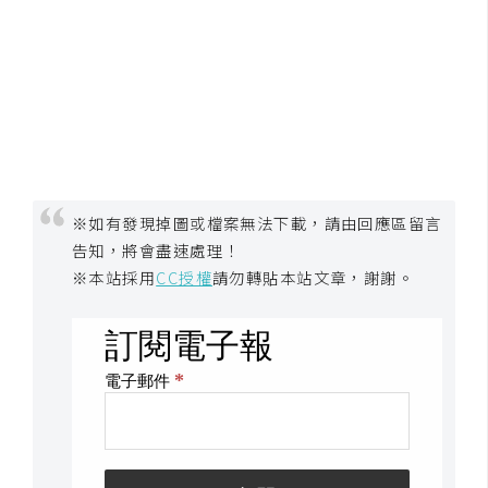
空
間
網
頁
設
計
※如有發現掉圖或檔案無法下載，請由回應區留言
告知，將會盡速處理！
前
※本站採用
CC授權
請勿轉貼本站文章，謝謝。
端
H
T
M
L
/
C