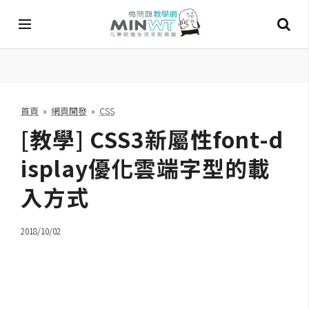
A
I
首頁
»
網頁開發
»
CSS
[教學] CSS3新屬性font-d
A
I
工
isplay優化雲端字型的載
具
入方式
C
h
2018/10/02
a
t
G
P
T