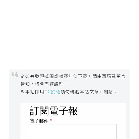
o
c
k
e
r
伺
服
器
※如有發現掉圖或檔案無法下載，請由回應區留言
設
告知，將會盡速處理！
定
※本站採用
CC授權
請勿轉貼本站文章，謝謝。
資
源
免
費
圖