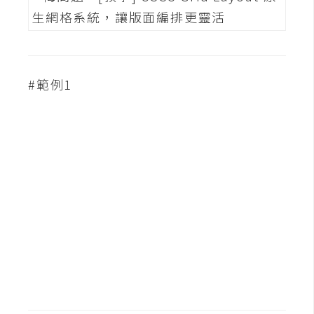
S
S
J
#範例1
a
v
a
S
c
r
i
p
t
U
I
/