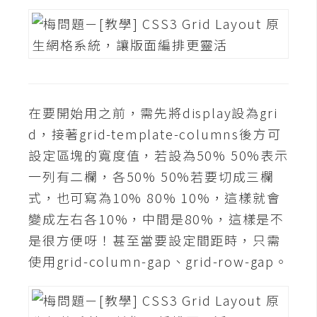
費
圖
庫
免
費
在要開始用之前，需先將display設為gri
字
d，接著grid-template-columns後方可
型
設定區塊的寬度值，若設為50% 50%表示
一列有二欄，各50% 50%若要切成三欄
網
式，也可寫為10% 80% 10%，這樣就會
站
變成左右各10%，中間是80%，這樣是不
架
是很方便呀！甚至當要設定間距時，只需
設
使用grid-column-gap、grid-row-gap。
W
o
r