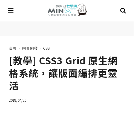
A
I
首頁
»
網頁開發
»
CSS
[教學] CSS3 Grid 原生網
A
I
工
格系統，讓版面編排更靈
具
活
C
h
2018/04/20
a
t
G
P
T