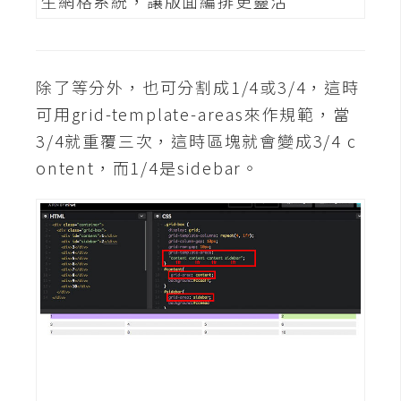
架
設
主
除了等分外，也可分割成1/4或3/4，這時
機
可用grid-template-areas來作規範，當
與
3/4就重覆三次，這時區塊就會變成3/4 c
網
域
ontent，而1/4是sidebar。
S
E
O
工
具
免
費