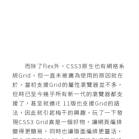
b
e
P
h
o
t
o
s
而除了flex外，CSS3原生也有網格系
h
統Grid，但一直未被廣為使用的原因就在
o
於，當初支援Grid的屬性瀏覽器並不多，
p
但時已至今幾乎所有新一代的瀏覽器都支
援了，甚至就連IE 11版也支援Grid的語
I
法，因此就引起梅干的興趣，玩了一下發
l
l
現CSS3 Grid真是一個好物，讓網頁編排
u
變得更簡易，同時也讓版面編排更靈活，
s