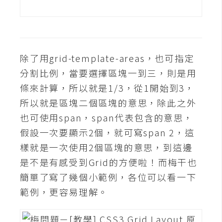
空
間
網
除了用grid-template-areas，也可指定
頁
分割比例，當要選擇區塊一到三，則是用
設
條來計算，所以就是1/3，從1開始到3，
計
所以就是區塊二個區塊的意思，除此之外
也可使用span，span代表包含的意思，
前
假設一次要顯示2個，就可寫span 2，這
端
樣就是一次使用2個區塊的意思，到這邊
H
是不是有感受到Grid的方便啦！而梅干也
T
簡單了寫了幾個小範例，各位可以看一下
M
範例，更容易理解。
L
/
C