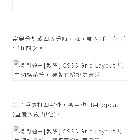
W
o
o
C
當要分割成四等分時，就可輸入1fr 1fr 1f
o
r 1fr四次。
m
m
e
r
c
e
除了重覆打四次外，甚至也可用repeat
金
(重覆次數,單位)。
流
物
流