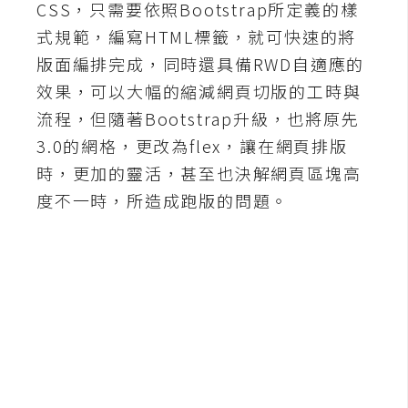
CSS，只需要依照Bootstrap所定義的樣
A
式規範，編寫HTML標籤，就可快速的將
I
應
版面編排完成，同時還具備RWD自適應的
用
效果，可以大幅的縮減網頁切版的工時與
流程，但隨著Bootstrap升級，也將原先
設
3.0的網格，更改為flex，讓在網頁排版
計
時，更加的靈活，甚至也決解網頁區塊高
度不一時，所造成跑版的問題。
網
站
影
像
A
d
o