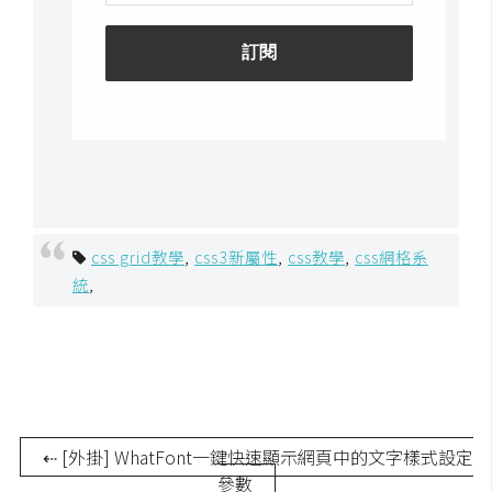
示
免
費
版
型
M
css grid教學
,
css3新屬性
,
css教學
,
css網格系
A
統
,
C
開
箱
⇠ [外掛] WhatFont一鍵快速顯示網頁中的文字樣式設定
參數
梅