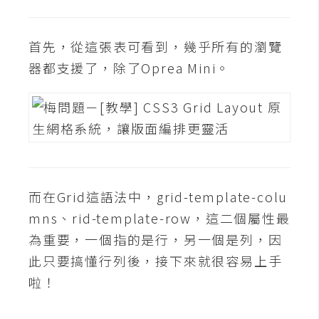
攝
影
首先，從這張表可看到，幾乎所有的瀏覽
器都支援了，除了Oprea Mini。
手
機
攝
影
器
材
而在Grid這語法中，grid-template-colu
操
mns、rid-template-row，這二個屬性最
控
為重要，一個指的是行，另一個是列，因
資
此只要搞懂行列後，接下來就很容易上手
源
啦！
免