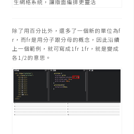
d
P
r
e
s
s
除了用百分比外，還多了一個新的單位為f
r，而fr是用分子跟分母的概念，因此沿續
安
上一個範例，就可寫成1fr 1fr，就是變成
裝
與
各1/2的意思。
設
定
外
掛
實
作
電
商