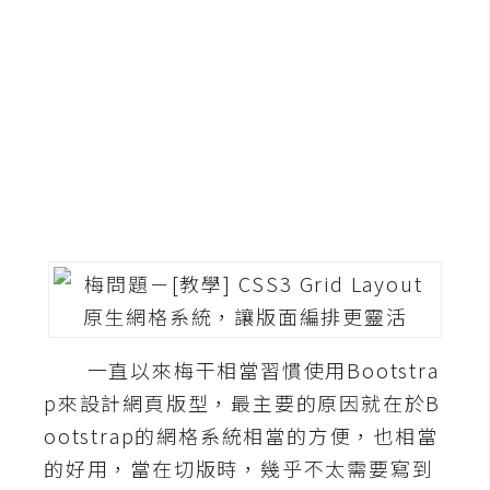
G
e
m
i
n
i
A
I
生
成
圖
一直以來梅干相當習慣使用Bootstra
片
p來設計網頁版型，最主要的原因就在於B
ootstrap的網格系統相當的方便，也相當
影
的好用，當在切版時，幾乎不太需要寫到
片