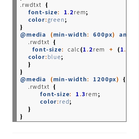
費
.rwdtxt
{
圖
font-size
:
1
.
2
rem
;
庫
color
:
green
;
}
@media
(
min-width
:
600px
)
and
(
免
.rwdtxt
{
費
font-size
:
calc
(
1
.
2
rem
+
(
1
.
3-1
字
color
:
blue
;
型
}
}
@media
(
min-width
:
1200px
)
{
網
.rwdtxt
{
站
font-size
:
1
.
3
rem
;
架
color
:
red
;
}
設
}
W
o
r