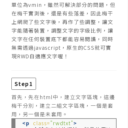
t
單位為vmin，雖然可解決部分的問題，但
r
在梅干實測後，還是有些落差，因此梅干
a
上網爬了些文字後，再作了些調整，讓文
t
字能隨著裝置，調整文字的字級比例，讓
o
r
文字在任何裝置底下都能容易閱讀，同時
無需透過javascript，原生的CSS就可實
現RWD自適應文字喔！
去
背
與
合
Step1
成
首先，先在html中，建立文字區塊，這邊
攝
影
梅干分別，建立二組文字區塊，一個是套
用，另一個是未套用。
商
<p
class=
"rwdtxt"
>
品