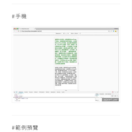
架
設
#手機
主
機
與
網
域
S
E
O
工
具
免
#範例預覽
費