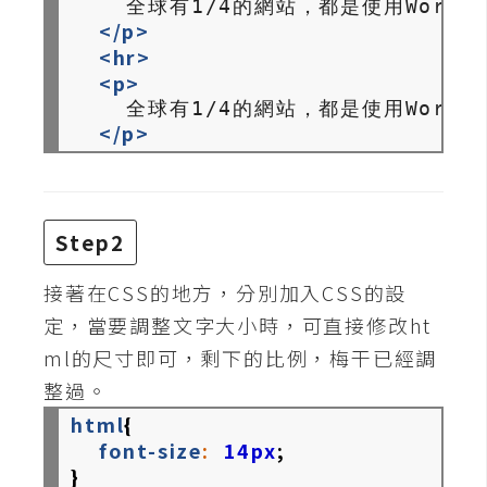
    全球有1/4的網站，都是使用Wo
攝
</p>
影
<hr>
<p>
    全球有1/4的網站，都是使用Wo
手
</p>
機
攝
影
Step2
器
接著在CSS的地方，分別加入CSS的設
材
操
定，當要調整文字大小時，可直接修改ht
控
ml的尺寸即可，剩下的比例，梅干已經調
資
整過。
源
html
{
font-size
:
14px
;
免
}