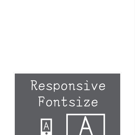
G
e
m
i
n
i
A
I
生
成
圖
片
影
片