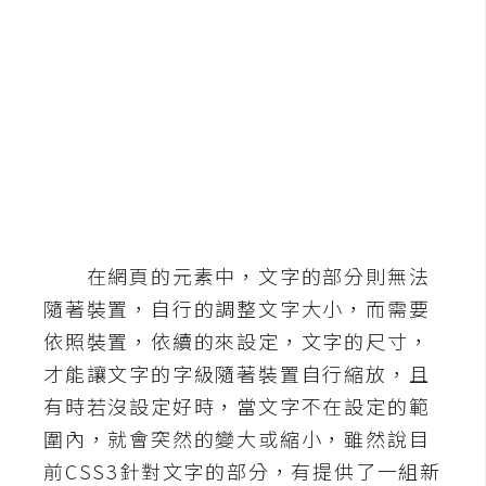
b
e
P
h
o
t
o
s
h
o
在網頁的元素中，文字的部分則無法
p
隨著裝置，自行的調整文字大小，而需要
依照裝置，依續的來設定，文字的尺寸，
I
才能讓文字的字級隨著裝置自行縮放，且
l
有時若沒設定好時，當文字不在設定的範
l
圍內，就會突然的變大或縮小，雖然說目
u
前CSS3針對文字的部分，有提供了一組新
s