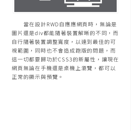
A
I
應
當在設計RWD自應應網頁時，無論是
用
圖片還是div都能隨著裝置解晰的不同，而
設
自行隨著裝置調整寬度，以達到最佳的可
計
視範圍，同時也不會造成跑版的問題，而
這一切都要歸功於CSS3的新屬性，讓現在
網
網頁無論在手機還是桌機上瀏覽，都可以
站
正常的顯示與預覽。
影
像
A
d
o