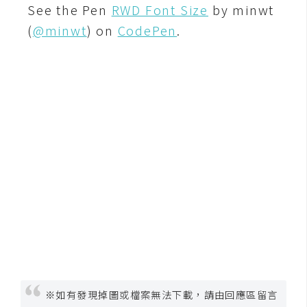
See the Pen
RWD Font Size
by minwt
空
間
(
@minwt
) on
CodePen
.
網
頁
設
計
前
端
H
T
M
L
/
※如有發現掉圖或檔案無法下載，請由回應區留言
C