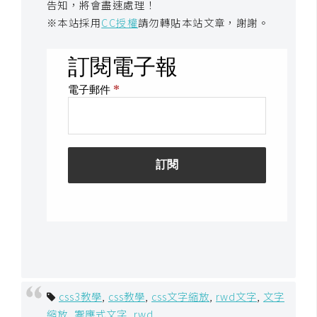
告知，將會盡速處理！
S
※本站採用
CC授權
請勿轉貼本站文章，謝謝。
S
J
a
v
a
S
c
r
i
p
t
U
css3教學
,
css教學
,
css文字縮放
,
rwd文字
,
文字
I
縮放
,
響應式文字
,
rwd
,
/