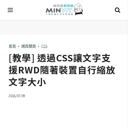
A
I
首頁
»
網頁開發
»
CSS
[教學] 透過CSS讓文字支
A
I
工
援RWD隨著裝置自行縮放
具
文字大小
C
h
2018/07/09
a
t
G
P
T