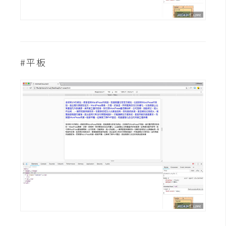
W
o
o
C
#平板
o
m
m
e
r
c
e
金
流
物
流