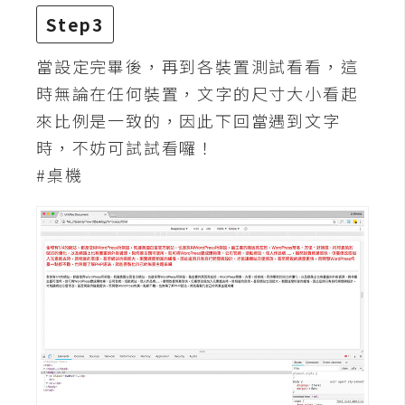
d
P
Step3
r
e
s
當設定完畢後，再到各裝置測試看看，這
s
時無論在任何裝置，文字的尺寸大小看起
來比例是一致的，因此下回當遇到文字
安
時，不妨可試試看囉！
裝
與
#桌機
設
定
外
掛
實
作
電
商