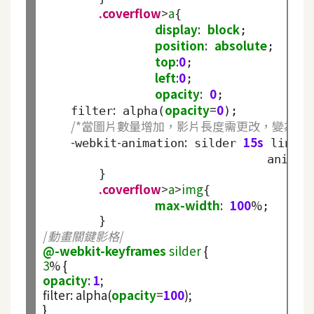
架
.coverflow
>
a
{

設
display
:
block
;

position
:
absolute
;

主
top
:
0
;

機
left
:
0
;

與
opacity
:
0
;

:
opacity
=
0
網
    filter
 alpha(
);

/*當圖片數量增加，影片長度需更改，變為5s*
域
-
-
:
15s
webkit
animation
 silder 
 linear
    				anim
S
	}

.coverflow
>
a
>
img
{

E
max-width
:
100
%
;

O
工
/
動畫關鍵影格
/
具
@-webkit-keyframes
silder
3
%
opacity
:
1
;

免
filter
:
 alpha(
opacity
=
100
);

費