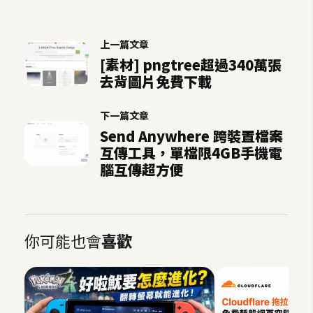
作
提
案
上一篇文章
[素材] pngtree超過340萬張
去背圖片免費下載
下一篇文章
Send Anywhere 跨裝置檔案
互傳工具，單檔限4GB手機電
腦互傳超方便
你可能也會
喜歡