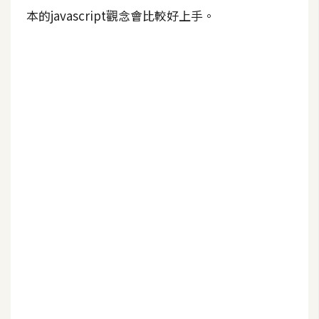
b
本的javascript觀念會比較好上手。
e
P
h
o
t
o
s
h
o
p
I
l
l
u
s