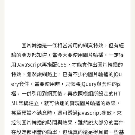
A
I
應
用
設
圖片輪播是一個相當常用的網頁特效，但有經
計
驗的朋友都知道，當今天要使用圖片輪播，一定得
用JavaScript再搭配CSS，才能實作出圖片輪播的
網
特效，雖然說網路上，已有不少的圖片輪播的jQu
站
ery套件，當要使用時，只需將jQuery與套件的js
檔，一併引用到網頁後，再依照模組所設定的HT
影
ML架構建立，就可快速的實現圖片輪播的效果，
像
甚至預設不滿意時，還可透過javascript參數，來
控制圖片輪播的時間與效果，雖然說大部分的套件
A
d
在設定都相當的簡單，但說真的還是得具備一些基
o