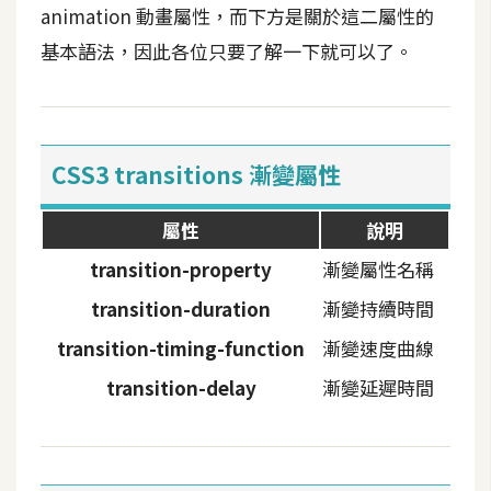
攝
animation 動畫屬性，而下方是關於這二屬性的
影
基本語法，因此各位只要了解一下就可以了。
手
機
攝
CSS3 transitions 漸變屬性
影
屬性
說明
器
transition-property
漸變屬性名稱
材
transition-duration
漸變持續時間
操
控
transition-timing-function
漸變速度曲線
transition-delay
漸變延遲時間
資
源
免