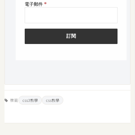
開
發
熱
門
文
章
全
站
導
標籤
css3教學
css教學
覽
合