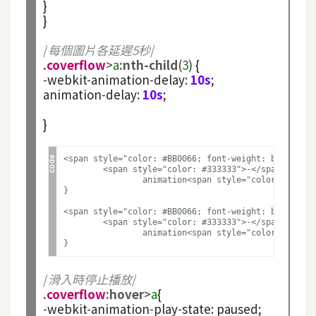
}

S
}
S
/
每個圖片各延遲5秒
/
.coverflow
>
a
:nth-child
(
3
)
-
webkit
-
animation
-
delay
:
10s
;

J
animation
-
delay
:
10s
;	         
a
v
}
a
S
<span style="color: #BB0066; font-weight: bold">.co
c
	<span style="color: #333333">-</span>webkit<span style="color: #333333">-</span>animation<span style="color: #333333">-</span>delay<span style="color: #333333">:</span> <span style="color: #6600EE; font-weight: bold">5s</span>;

r
	        animation<span style="color: #333333">-</span>delay<span style="color: #333333">:</span> <span style="color: #6600EE; font-weight: bold">5s</span>;

}

i
p
<span style="color: #BB0066; font-weight: bold">.co
	<span style="color: #333333">-</span>webkit<span style="color: #333333">-</span>animation<span style="color: #333333">-</span>delay<span style="color: #333333">:</span> <span style="color: #6600EE; font-weight: bold">0s</span>;

t
	        animation<span style="color: #333333">-</span>delay<span style="color: #333333">:</span> <span style="color: #6600EE; font-weight: bold">0s</span>;    

/
滑入時停止播放
/
U
.coverflow
:hover
>
a
I
-
webkit
-
animation
-
play
-
state
:
 paused;

/