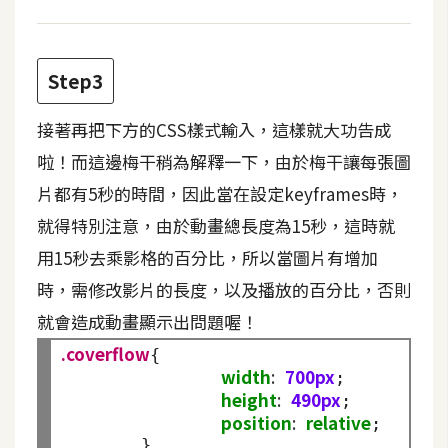
W
o
Step3
o
C
接著再把下方的CSS樣式輸入，這樣就大功告成
o
啦！而這邊梅干稍為解釋一下，由於梅干讓每張圖
m
m
片都有5秒的時間，因此當在設定keyframes時，
e
就得特別注意，由於動畫總長度為15秒，這時就
r
用15秒去乘影格的百分比，所以當圖片有增加
c
e
時，需修改影片的長度，以及播放的百分比，否則
就會造成動畫顯示出問題喔！
金
.coverflow
{

流
width
:
700px
;

物
height
:
490px
;

流
position
:
relative
;

	}
