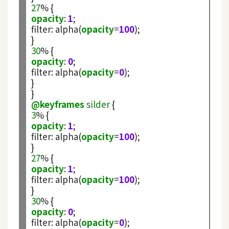
27
%
空
opacity
:
1
;

間
filter
:
 alpha(
opacity
=
100
);

30
%
網
opacity
:
0
;

filter
:
 alpha(
opacity
=
0
);

頁
}

設
計
@keyframes
silder
3
%
opacity
:
1
;

前
filter
:
 alpha(
opacity
=
100
);

端
27
%
H
opacity
:
1
;

T
filter
:
 alpha(
opacity
=
100
);

M
30
%
L
opacity
:
0
;

/
filter
:
 alpha(
opacity
=
0
);

C