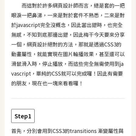
t
而這對於許多網頁設計師而言，總是套的一把
r
眼淚一把鼻涕，一來是對於套件不熟悉，二來是對
a
於javascript完全沒概念，因此當出錯時，也完全
t
o
無感，不知到底那邊出錯，因此梅干今天要來分享
r
一個，網頁設計絕對的方法，那就是透過CSS3的
動畫屬性，就能實現在圖片輪播效果，甚至還可以
去
滑鼠滑入時，停止播放，而這些完全無需使用到ja
背
vascript，單純的CSS就可以完成囉！因此有需要
與
的朋友，現在也一塊來看看囉！
合
成
攝
影
Step1
商
首先，分別會用到CSS3的transitions 漸變屬性與
品