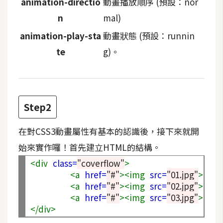
animation-directio
動畫播放順序 (預設：nor
d
P
n
mal)
r
e
s
animation-play-sta
動畫狀態 (預設：runnin
s
te
g)。
安
裝
與
設
Step2
定
在對CSS3動畫屬性有基本的認識後，接下來就開
始來實作囉！首先建立HTML的結構。
外
<div
class=
"coverflow"
>
掛
<a
href=
"#"
><img
src=
"01.jpg"
></a>
實
<a
href=
"#"
><img
src=
"02.jpg"
></a>
作
<a
href=
"#"
><img
src=
"03.jpg"
></a>
電
</div>
商