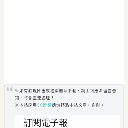
示
免
費
版
型
M
A
C
※如有發現掉圖或檔案無法下載，請由回應區留言告
知，將會盡速處理！
開
※本站採用
CC授權
請勿轉貼本站文章，謝謝。
箱
梅