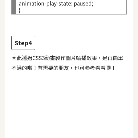
animation
-
play
-
state
:
 paused;

U
X
R
Step4
W
D
網
因此透過CSS3動畫製作圖片輪播效果，是再簡單
頁
不過的啦！有需要的朋友，也可參考看看囉！
後
端
P
H
P
D