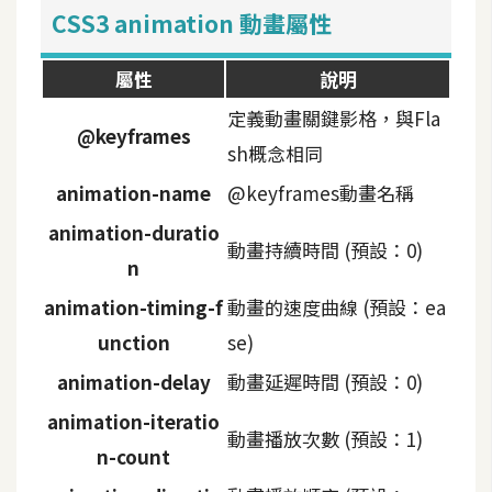
費
CSS3 animation 動畫屬性
圖
庫
屬性
說明
定義動畫關鍵影格，與Fla
免
@keyframes
sh概念相同
費
字
animation-name
@keyframes動畫名稱
型
animation-duratio
動畫持續時間 (預設：0)
n
網
animation-timing-f
動畫的速度曲線 (預設：ea
站
unction
se)
架
animation-delay
動畫延遲時間 (預設：0)
設
animation-iteratio
動畫播放次數 (預設：1)
W
n-count
o
r