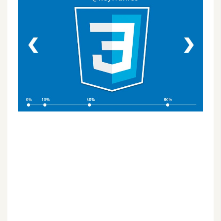
G
e
m
i
n
i
A
I
生
成
圖
片
影
片