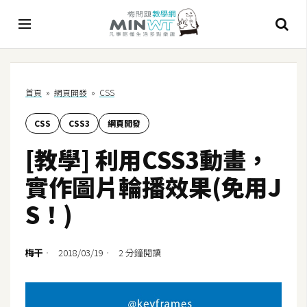
A
首頁
»
網頁開發
»
CSS
I
CSS
CSS3
網頁開發
A
I
[教學] 利用CSS3動畫，
工
具
實作圖片輪播效果(免用J
C
S！)
h
a
t
梅干
2018/03/19
2 分鐘閱讀
G
P
T