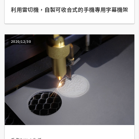
利用雷切機，自製可收合式的手機專用字幕機架
A
I
應
用
2020/12/30
設
計
網
站
影
像
A
d
o