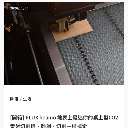
2020/11/20
W
o
o
C
o
m
m
e
r
c
e
開箱
生活
金
流
物
[開箱] FLUX beamo 地表上最迷你的桌上型CO2
流
雷射切割機，雕刻、切割一機搞定