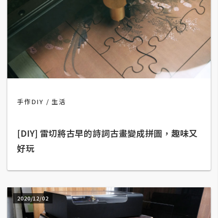
費
圖
庫
免
費
字
型
手作DIY
生活
網
[DIY] 雷切將古早的詩詞古畫變成拼圖，趣味又
站
好玩
架
設
W
2020/12/02
o
r