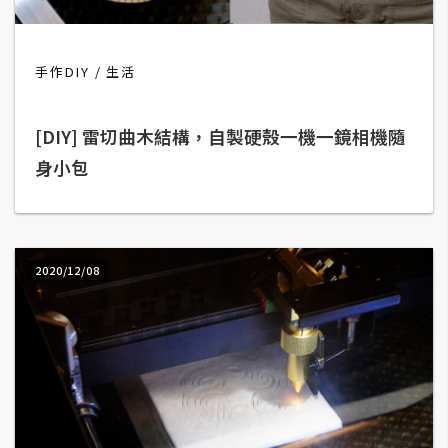
t
r
a
手作DIY
生活
t
o
r
[DIY] 雷切曲木結構，自製硬殼一機一鏡相機隨
身小包
去
背
與
2020/12/08
合
成
攝
影
商
品