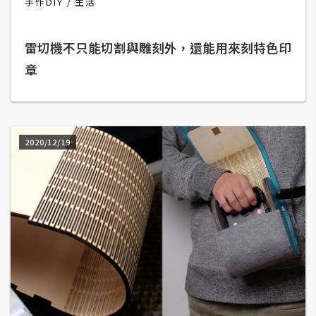
手作DIY
生活
b
e
雷切機不只能切割與雕刻外，還能用來刻特色印
P
章
h
o
t
o
s
2020/12/19
h
o
p
I
l
l
u
s