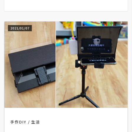
G
e
2021/01/07
m
i
n
i
A
I
生
成
圖
片
手作DIY
生活
影
片