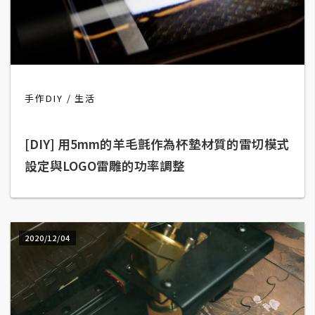
攝
影
手
機
手作DIY
生活
攝
影
[DIY] 用5mm的羊毛氈作為杯墊材質的雷切模式
設定與LOGO雷雕的功率調整
器
材
操
控
2020/12/04
資
源
免