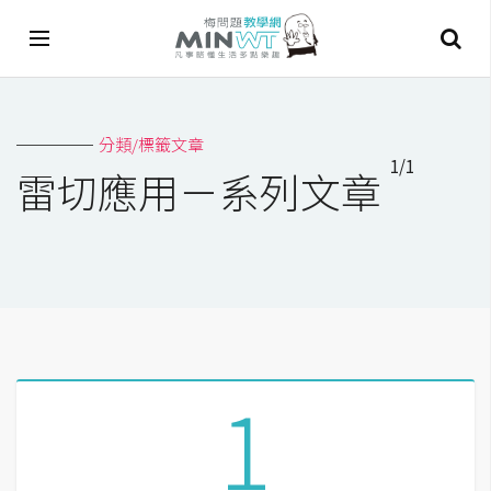
A
分類/標籤文章
I
1/1
雷切應用－系列文章
A
I
工
具
C
h
a
1
t
G
P
T