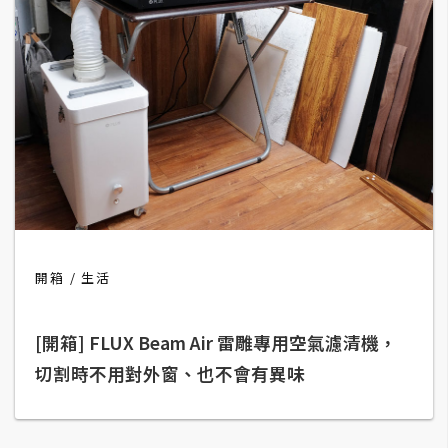
d
P
r
e
s
s
安
裝
與
設
定
開箱
生活
外
掛
[開箱] FLUX Beam Air 雷雕專用空氣濾清機，
實
切割時不用對外窗、也不會有異味
作
電
商