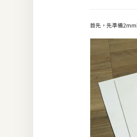
梅開發
首先，先準備2m
熱門文章
全站導覽
合作提案