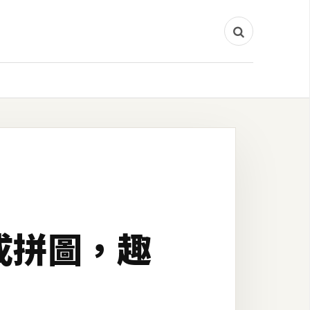
變成拼圖，趣