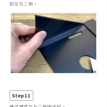
示
的左右二側。
免
費
版
型
M
A
C
開
箱
Step11
梅
像這樣將左右二側固定好。