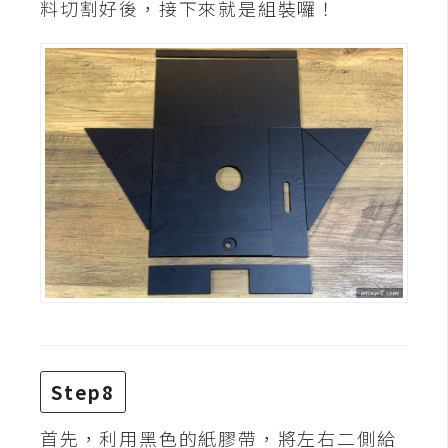
料切割好後，接下來就是組裝囉！
S
S
J
a
v
a
S
c
r
i
p
t
Step8
U
I
首先，利用黑色的紙膠帶，將左右二側給
/