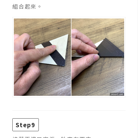
組合起來。
U
X
R
W
D
網
頁
後
端
P
H
P
Step9
D