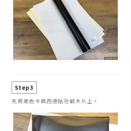
費
圖
庫
免
費
字
型
網
站
Step3
架
先將黑色卡典西德貼在緞木片上。
設
W
o
r