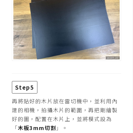
W
o
o
C
o
m
m
e
r
c
e
Step5
再將貼好的木片放在雷切機中，並利用內
金
建的相機，拍攝木片的範圍，再把剛繪製
流
物
好的圖，配置在木片上，並將模式設為
流
「
木板3mm切割
」。