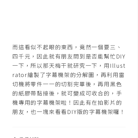
b
e
P
h
o
而這看似不起眼的東西，竟然一個要三、
t
o
四千元，因此就有朋友問到是否能幫忙DIY
s
一下，所以那天梅干就研究一下，用Illust
h
rator繪製了字幕機架的分解圖，再利用雷
o
切機將零件一一的切割完畢後，再用黑色
p
的紙膠帶黏接後，就可變成可收合的，手
機專用的字幕機架啦！因此有在拍影片的
I
朋友，也一塊來看看DIY版的字幕機架囉！
l
l
u
s