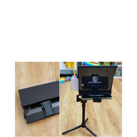
G
e
m
i
n
i
A
I
生
成
圖
片
影
片