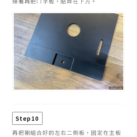
接著再把ㄇ字板，貼齊在下方。
o
c
k
e
r
伺
服
器
設
定
資
源
Step10
免
費
再把剛組合好的左右二側板，固定在主板
圖