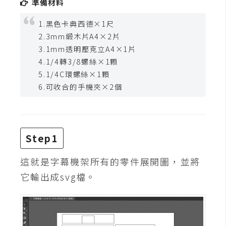
準備材料
t
r
1.黑色卡典西德×1尺
a
2.3mm緞木片A4×2片
t
3.1mm透明壓克立A4×1片
o
4.1/4轉3/8螺絲×1顆
r
5.1/4C環螺絲×1顆
6.可收合的手機夾×2個
去
背
與
Step1
合
成
這就是字幕機架所有的零件展開圖，並將
攝
它輸出成svg檔。
影
商
品