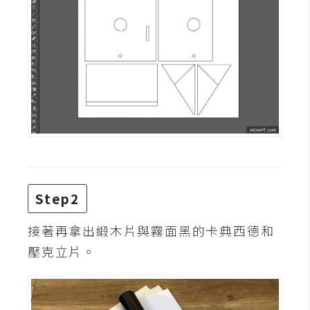
攝
影
手
機
攝
影
器
材
Step2
操
控
接著再拿出緞木片與霧面黑的卡典西德和
資
壓克立片。
源
免