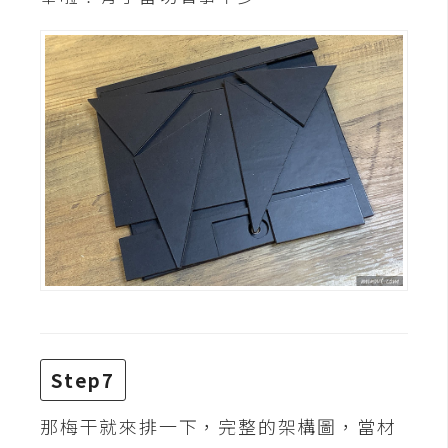
空
間
網
頁
設
計
前
端
H
T
M
Step7
L
/
那梅干就來排一下，完整的架構圖，當材
C