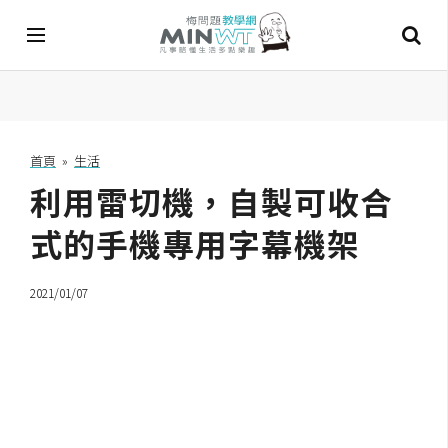
A
I
首頁
»
生活
利用雷切機，自製可收合
A
I
工
式的手機專用字幕機架
具
2021/01/07
C
h
a
t
G
P
T