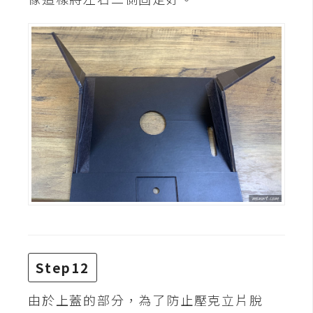
開
發
熱
門
文
章
全
站
導
覽
Step12
合
由於上蓋的部分，為了防止壓克立片脫