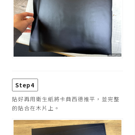
d
P
r
e
s
s
安
裝
與
設
定
Step4
外
貼好再用衛生紙將卡典西德推平，並完整
掛
實
的貼合在木片上。
作
電
商