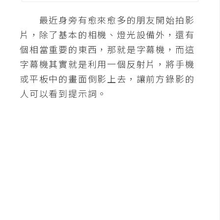
A
最近身旁有愈來愈多的朋友開始拍影
I
應
片，除了基本的相機、燈光設備外，還有
用
個相當重要的東西，那就是字幕機，而這
字幕機其實就是利用一個反射片，將手機
設
或平板中的畫面倒影上去，讓前方錄影的
計
人可以看到提示詞。
網
站
影
像
A
d
o