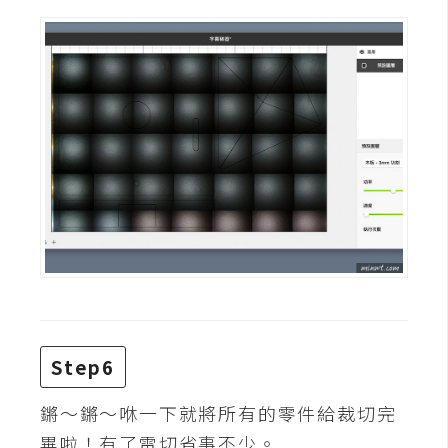
架
設
主
機
與
網
域
S
E
O
工
具
Step6
鏘～鏘～咻一下就將所有的零件給裁切完
免
費
畢啦！有了雷切省事不少。