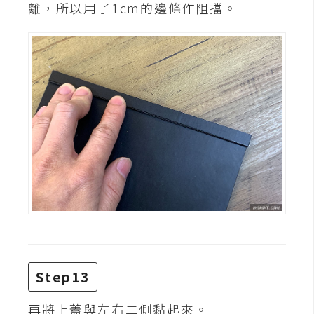
作
離，所以用了1cm的邊條作阻擋。
提
案
Step13
再將上蓋與左右二側黏起來。