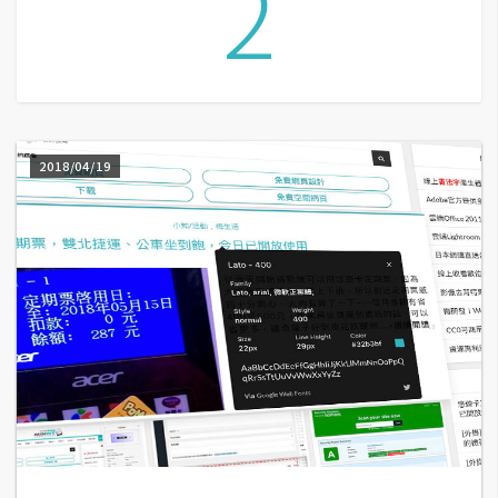
2
G
e
m
i
2018/04/19
n
i
A
I
生
成
圖
片
影
片