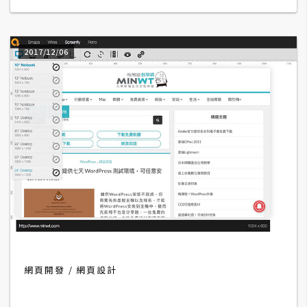
d
P
r
e
s
2017/12/06
s
安
裝
與
設
定
外
掛
實
作
網頁開發
網頁設計
電
商