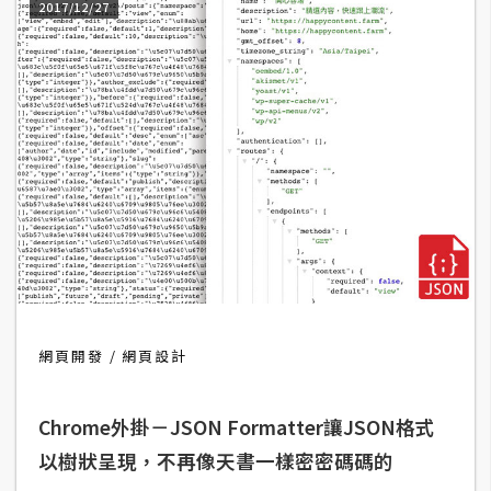
費
2017/12/27
圖
庫
免
費
字
型
網
站
架
網頁開發
網頁設計
設
Chrome外掛－JSON Formatter讓JSON格式
W
以樹狀呈現，不再像天書一樣密密碼碼的
o
r