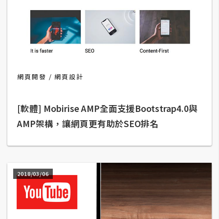
t
r
a
t
o
r
網頁開發
網頁設計
去
[軟體] Mobirise AMP全面支援Bootstrap4.0與
背
與
AMP架構，讓網頁更有助於SEO排名
合
成
攝
影
2018/03/06
商
品