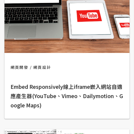
攝
影
手
機
攝
影
網頁開發
網頁設計
器
材
Embed Responsively線上iframe嵌入網站自適
操
控
應產生器(YouTube、Vimeo、Dailymotion、G
oogle Maps)
資
源
免