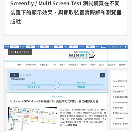
Screenfly / Multi Screen Test 測試網頁在不同
裝置下的顯示效果，與抓取裝置實際解和瀏覽器
W
o
版號
o
C
o
m
2017/11/29
m
e
r
c
e
金
流
物
流