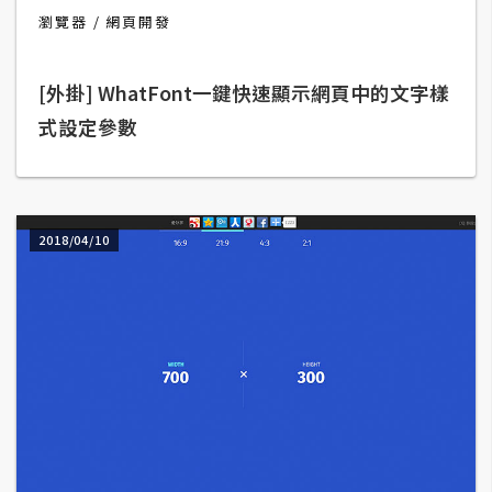
瀏覽器
網頁開發
A
I
應
用
[外掛] WhatFont一鍵快速顯示網頁中的文字樣
式設定參數
設
計
2018/04/10
網
站
影
像
A
d
o