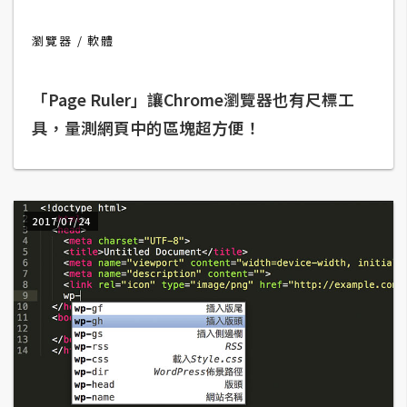
架
設
瀏覽器
軟體
主
機
「Page Ruler」讓Chrome瀏覽器也有尺標工
與
具，量測網頁中的區塊超方便！
網
域
2017/07/24
S
E
O
工
具
免
費