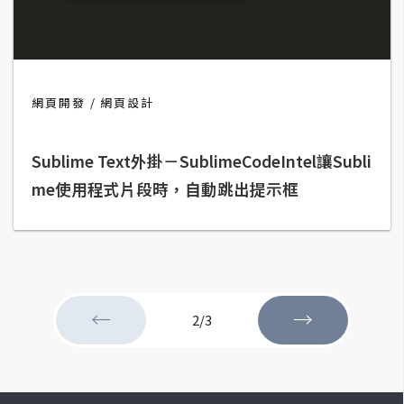
空
間
網
網頁開發
網頁設計
頁
設
Sublime Text外掛－SublimeCodeIntel讓Subli
計
me使用程式片段時，自動跳出提示框
前
端
H
T
←
→
2/3
M
L
/
C