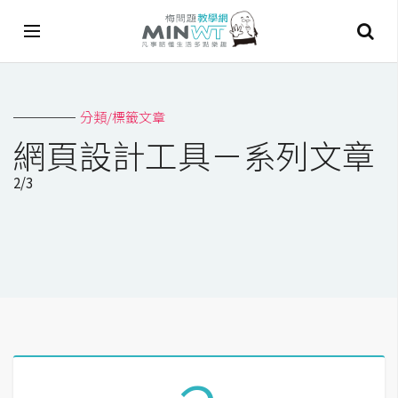
A
分類/標籤文章
I
網頁設計工具－系列文章
A
2/3
I
工
具
C
h
a
t
G
P
T