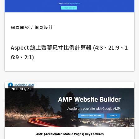
b
e
P
網頁開發
網頁設計
h
o
Aspect 線上螢幕尺寸比例計算器 (4:3、21:9、1
t
o
6:9、2:1)
s
h
o
p
2018/03/23
I
l
l
u
s