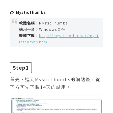
攝
影
MysticThumbs
軟體名稱：
MysticThumbs
手
適用平台：
Windows XP+
機
軟體下載：
http://mysticcoder.net/myst
攝
icthumbs.html
影
器
Step1
材
操
首先，進到MysticThumbs的網站後，從
控
下方可先下載14天的試用。
資
源
免