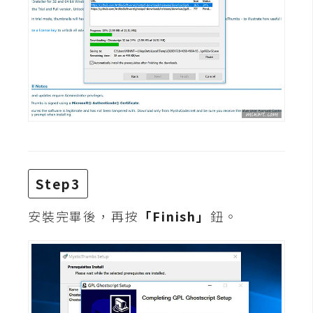
d
P
r
e
s
s
安
裝
與
設
定
Step3
外
安裝完畢後，再按
「Finish」
鈕。
掛
實
作
電
商