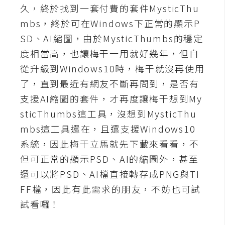
t
久，終於找到一套付費的套件MysticThu
r
mbs，終於可在Windows下正常的顯示P
a
SD、AI縮圖，由於MysticThumbs的穩定
t
度相當高，也讓梅干一用就好幾年，但自
o
r
從升級到Windows10時，梅干就沒再使用
了，直到最近有網友不斷再問到，是否有
支援AI縮圖的套件，才再度讓梅干想到My
去
sticThumbs這工具，沒想到MysticThu
背
與
mbs這工具還在，且還支援Windows10
合
系統，因此梅干立馬就先下載來看看，不
成
但可正常的顯示PSD、AI的縮圖外，甚至
攝
還可以將PSD、AI檔直接轉存成PNG與TI
影
FF檔，因此有此需求的朋友，不妨也可試
試看囉！
商
品