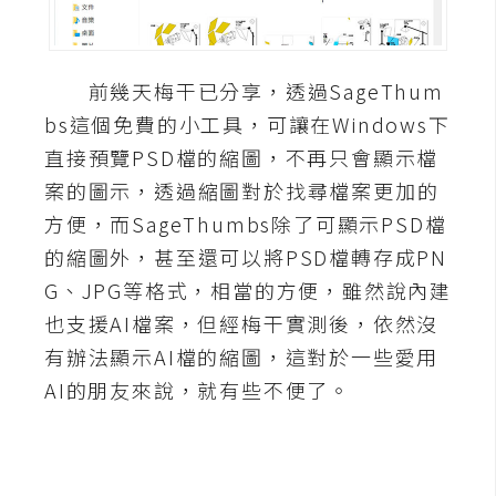
A
I
應
前幾天梅干已分享，透過SageThum
用
bs這個免費的小工具，可讓在Windows下
設
直接預覽PSD檔的縮圖，不再只會顯示檔
計
案的圖示，透過縮圖對於找尋檔案更加的
方便，而SageThumbs除了可顯示PSD檔
網
的縮圖外，甚至還可以將PSD檔轉存成PN
站
G、JPG等格式，相當的方便，雖然說內建
也支援AI檔案，但經梅干實測後，依然沒
有辦法顯示AI檔的縮圖，這對於一些愛用
影
AI的朋友來說，就有些不便了。
像
A
d
o