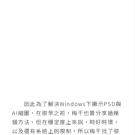
b
e
P
h
o
t
o
s
h
o
p
I
因此為了解決Windows下顯示PSD與
l
AI縮圖，在很早之前，梅干也曾分享過幾
l
個方法，但在穩定度上來說，時好時壞，
u
以及還有系統上的限制，所以梅干找了很
s