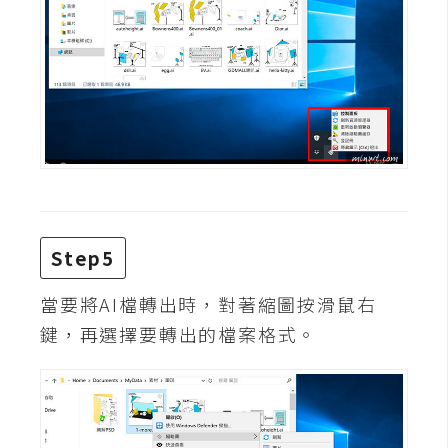
架
設
主
機
與
網
域
S
Step5
E
O
當要將AI檔轉出時，對著縮圖按滑鼠右
工
鍵，再選擇要轉出的檔案格式。
具
免
費