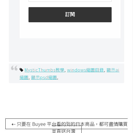
o
c
k
e
r
伺
服
器
MysticThumbs教學
,
windows縮圖目錄
,
顯示ai
設
縮圖
,
顯示psd縮圖
,
定
資
源
免
費
⇠ 只要在 Buyee 平台看的到的日本商品，都可盡情購買
圖
並直送台灣