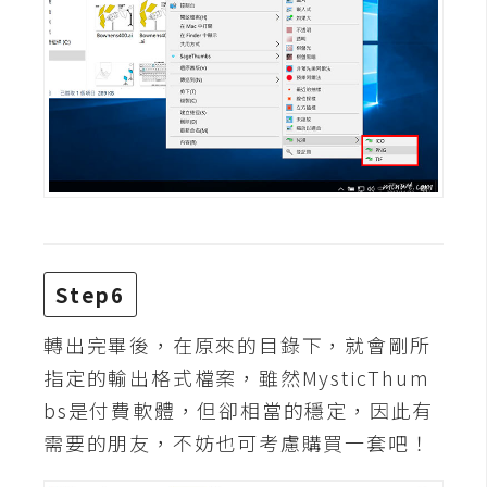
空
間
網
頁
設
計
前
端
Step6
轉出完畢後，在原來的目錄下，就會剛所
H
指定的輸出格式檔案，雖然MysticThum
T
M
bs是付費軟體，但卻相當的穩定，因此有
L
需要的朋友，不妨也可考慮購買一套吧！
/
C