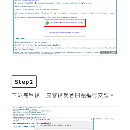
費
圖
庫
免
費
字
型
網
Step2
站
架
下載完畢後，雙響後就會開始進行安裝。
設
W
o
r