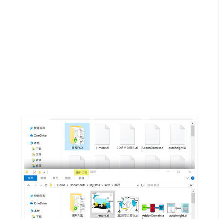
G
e
m
i
n
i
A
I
生
成
圖
片
影
片