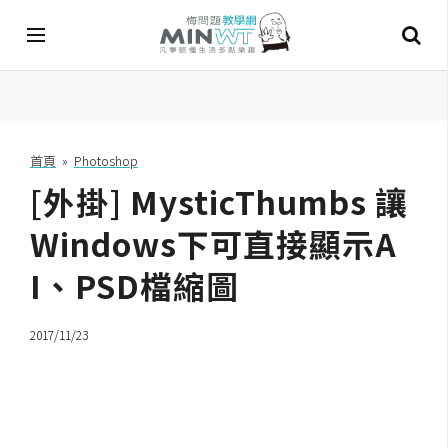
A
I
首頁
»
Photoshop
[外掛] MysticThumbs 讓
A
I
工
Windows下可直接顯示A
具
I、PSD檔縮圖
C
h
2017/11/23
a
t
G
P
T