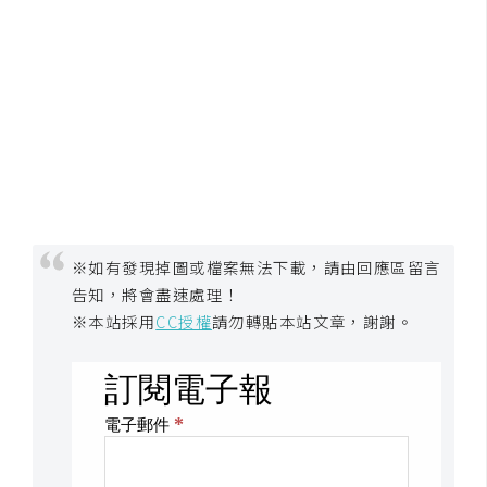
U
X
R
W
D
網
頁
※如有發現掉圖或檔案無法下載，請由回應區留言
後
端
告知，將會盡速處理！
※本站採用
CC授權
請勿轉貼本站文章，謝謝。
P
H
P
D