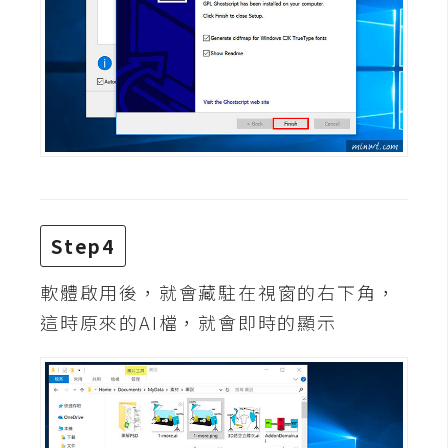
W
o
o
C
o
m
m
e
r
Step4
c
e
軟體啟用後，就會藏駐在視窗的右下角，
這時原來的AI檔，就會即時的顯示
金
流
物
流