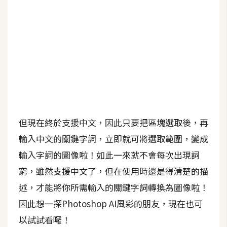
b
e
P
h
o
t
o
s
h
但現在終於支援中文，因此只要把區塊選取後，再
o
輸入中文的關鍵字詞，立即就可將選取範圍，變成
p
輸入字詞的圖像啦！如此一來就不會每次出現詞
窮，雖然支援中文了，但在使用時還是得清楚的描
I
l
述，才能將你所需輸入的關鍵字詞轉換為圖像啦！
l
因此想一探Photoshop AI風彩的朋友，現在也可
u
以試試看囉！
s