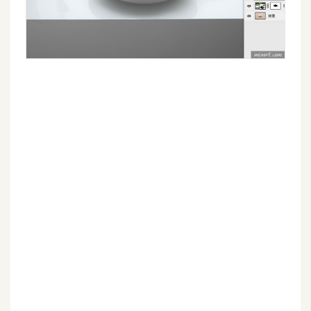
架
設
主
機
與
網
域
S
E
O
工
具
免
費