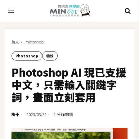
A
首頁
»
Photoshop
I
Photoshop
特效
A
I
Photoshop AI 現已支援
工
具
中文，只需輸入關鍵字
C
詞，畫面立刻套用
h
a
t
梅干
2023/08/31
1 分鐘閱讀
G
P
T