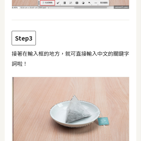
費
圖
庫
Step3
免
費
字
接著在輸入框的地方，就可直接輸入中文的關鍵字
型
詞啦！
網
站
架
設
W
o
r