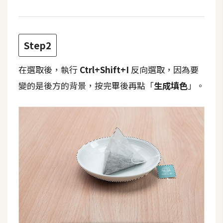
攝
影
Step2
手
機
在選取後，執行
Ctrl+Shift+I
反向選取，因為要
攝
變的是後方的背景，按完畢後再點「
生成填色
」。
影
器
材
操
控
資
源
免