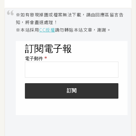
空
間
※如有發現掉圖或檔案無法下載，請由回應區留言告
知，將會盡速處理！
※本站採用
CC授權
請勿轉貼本站文章，謝謝。
網
頁
設
計
前
端
H
T
M
L
/
C