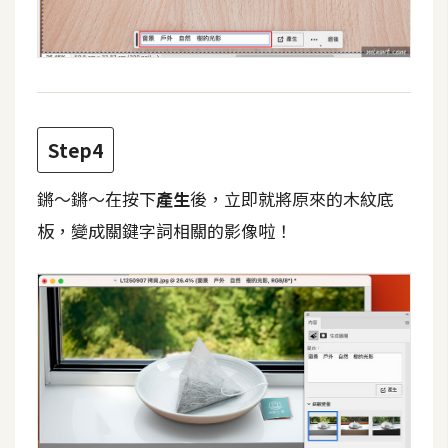
d
P
r
e
s
s
安
Step4
裝
與
鏘～鏘～在按下
產生
後，立即就將原來的木紋底
設
板，變成關鍵字詞相關的影像啦！
定
外
掛
實
作
電
商