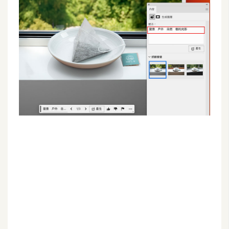
G
e
m
i
n
i
A
I
生
成
圖
片
影
片