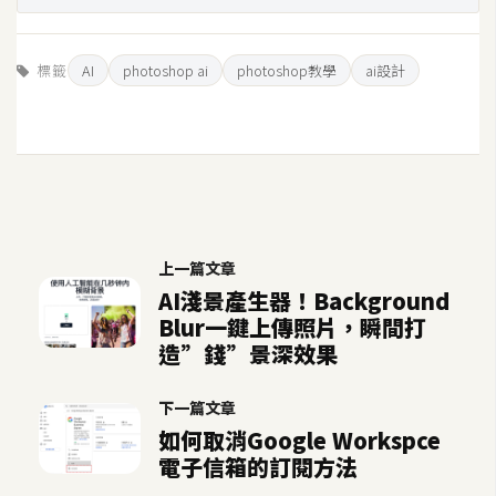
S
S
標籤
AI
photoshop ai
photoshop教學
ai設計
J
a
v
a
S
c
上一篇文章
r
AI淺景產生器！Background
i
Blur一鍵上傳照片，瞬間打
p
造”錢”景深效果
t
下一篇文章
如何取消Google Workspce
U
電子信箱的訂閱方法
I
/