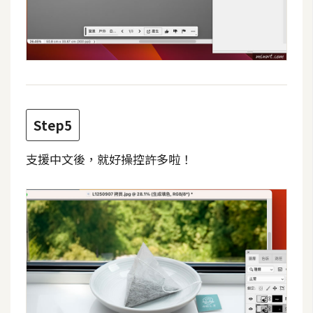
W
o
o
C
o
m
Step5
m
e
支援中文後，就好操控許多啦！
r
c
e
金
流
物
流