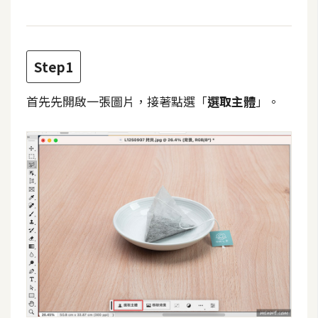
t
r
a
t
Step1
o
r
首先先開啟一張圖片，接著點選「
選取主體
」。
去
背
與
合
成
攝
影
商
品