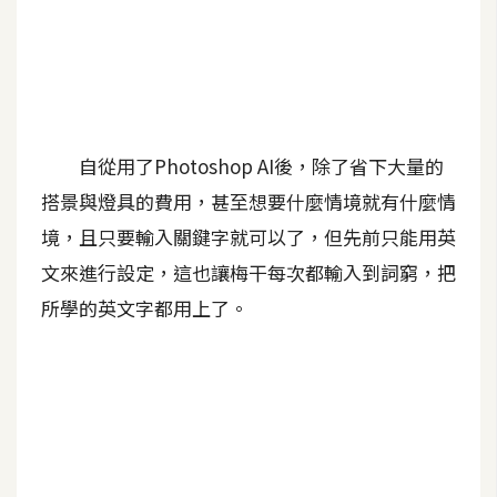
A
I
應
用
設
自從用了Photoshop AI後，除了省下大量的
計
搭景與燈具的費用，甚至想要什麼情境就有什麼情
境，且只要輸入關鍵字就可以了，但先前只能用英
網
文來進行設定，這也讓梅干每次都輸入到詞窮，把
站
所學的英文字都用上了。
影
像
A
d
o