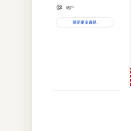
器材操控
資源
免費圖庫
免費字型
網站架設
WordPress
安裝與設定
外掛實作
電商
WooCommerce