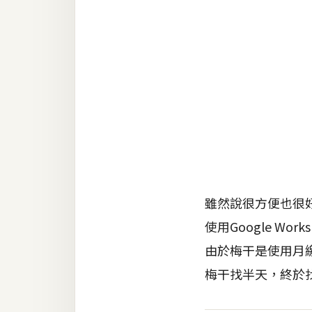
RWD 網頁
後端
PHP
Docker
伺服器設定
資源
免費圖示
免費版型
雖然說很方便也很好
使用Google W
由於梅干是使用月繳
MAC
梅干找半天，終於
開箱