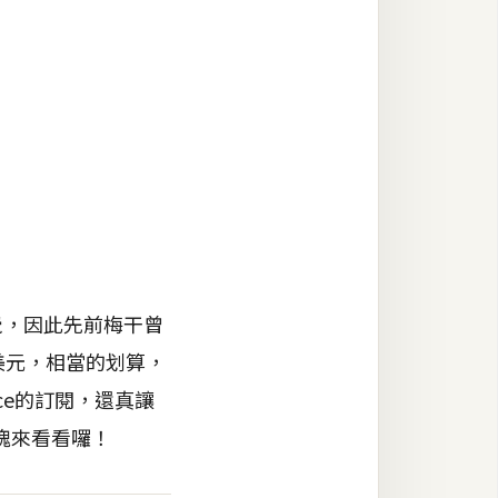
覺，因此先前梅干曾
6美元，相當的划算，
pce的訂閱，還真讓
塊來看看囉！