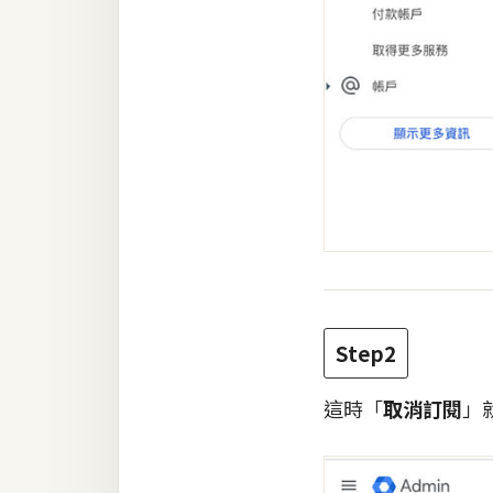
Step2
這時「
取消訂閱
」