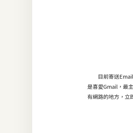
金流物流
架設
主機與網域
SEO 工具
免費空間
網頁設計
目前寄送Email
是喜愛Gmail，
前端
有網路的地方，立
HTML / CSS
JavaScript
UI / UX