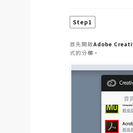
RWD 網頁
後端
Step1
PHP
Docker
首先開啟
Adobe Creati
伺服器設定
式的分欄。
資源
免費圖示
免費版型
MAC
開箱