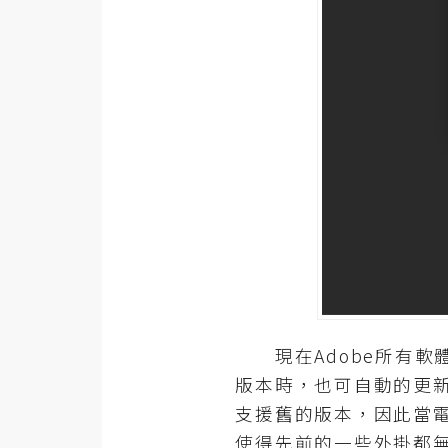
器材操控
資源
免費圖庫
免費字型
網站架設
WordPress
安裝與設定
外掛實作
現在Adobe所有軟體都
電商
版本時，也可自動的更新
WooCommerce
支援舊的版本，因此當電腦重
使得先前的一些外掛都