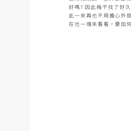
金流物流
好嗎? 因此梅干找了好
架設
此一來再也不用擔心外
主機與網域
在也一塊來看看，要如何透過
SEO 工具
免費空間
網頁設計
前端
HTML / CSS
JavaScript
UI / UX