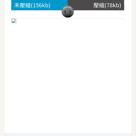
架
未壓縮(156kb)
壓縮(78kb)
設
主
機
與
網
域
S
E
O
工
具
免
費