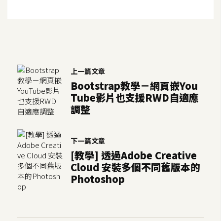
S
S
J
a
上一篇文章
v
Bootstrap教學－網頁嵌You
a
Tube影片也支援RWD自適應
S
調整
c
r
i
下一篇文章
p
[教學] 透過Adobe Creative
t
Cloud 安裝多個不同舊版本的
Photoshop
U
I
/