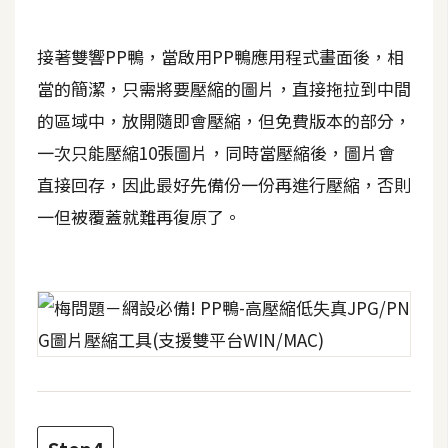
費
圖
庫
接著雙響PP鴨，當啟用PP鴨應用程式畫面後，相
當的簡潔，只需將要壓縮的圖片，直接拖拉到中間
的區域中，放開隨即會壓縮，但免費版本的部分，
免
費
一次只能壓縮10張圖片，同時當壓縮後，圖片會
字
直接回存，因此最好先備份一份再進行壓縮，否則
型
一但被覆蓋就難再復原了。
網
站
架
設
W
o
r