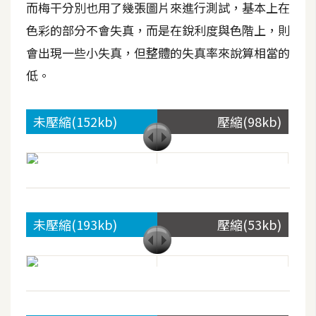
而梅干分別也用了幾張圖片來進行測試，基本上在
W
色彩的部分不會失真，而是在銳利度與色階上，則
o
會出現一些小失真，但整體的失真率來說算相當的
o
低。
C
o
m
未壓縮(152kb)
壓縮(98kb)
m
e
r
c
e
未壓縮(193kb)
壓縮(53kb)
金
流
物
流