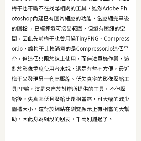
梅干也不斷不在找尋相關的工具，雖然Adobe Ph
A
I
otoshop內建已有圖片縮壓的功能，當壓縮完畢後
應
用
的圖檔 ，已經算還可接受範圍，但還有壓縮的空
間，因此先前梅干也曾用過TinyPNG、Compress
設
or.io，讓梅干比較滿意的是Compressor.io這個平
計
台，但這個只限於線上使用，而無法單機作業，這
對於影像重度使用者來說，還是有些不方便，最近
網
梅干又發現另一套高壓縮、低失真率的影像壓縮工
站
具PP鴨，這是來自於對岸所提供的工具，不但壓
縮後，失真率低且壓縮比還相當高，可大幅的減少
影
圖檔大小，這對於網站在瀏覽顯示上有相當的大幫
像
助，因此身為網設的朋友，千萬別錯過了。
A
d
o