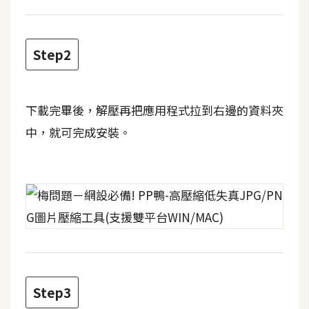
攝
影
Step2
手
機
攝
下載完畢後，解壓再把應用程式拉到右邊的資料夾
影
中，就可完成安裝。
器
材
操
控
資
源
Step3
免