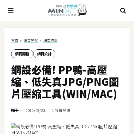
A
首頁
»
網頁開發
»
網頁設計
I
網頁開發
網頁設計
A
I
網設必備! PP鴨-高壓
工
具
縮、低失真JPG/PNG圖
C
片壓縮工具(WIN/MAC)
h
a
t
梅干
2015/09/23
1 分鐘閱讀
G
P
T