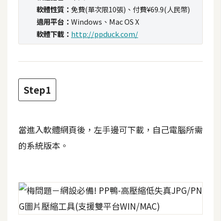
t
軟體性質：
免費(單次限10張)、付費¥69.9(人民幣)
r
適用平台：
Windows、Mac OS X
a
軟體下載：
http://ppduck.com/
t
o
r
Step1
去
背
與
當進入軟體網頁後，左手邊可下載，自己電腦所需
合
的系統版本。
成
攝
影
商
品