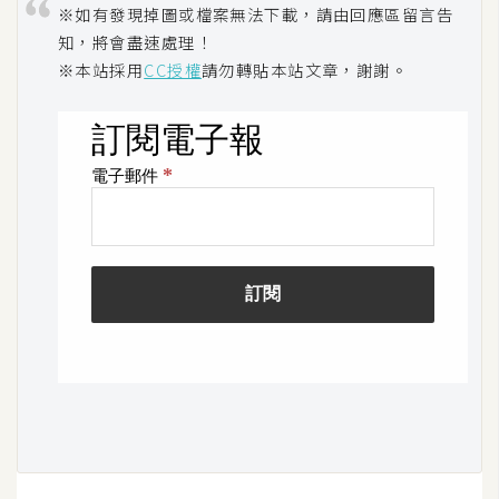
※如有發現掉圖或檔案無法下載，請由回應區留言告
空
間
知，將會盡速處理！
※本站採用
CC授權
請勿轉貼本站文章，謝謝。
網
頁
設
計
前
端
H
T
M
L
/
C