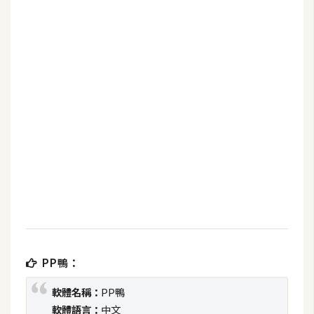
b
e
P
h
o
t
o
s
h
o
p
I
l
PP鴨：
l
u
軟體名稱：
PP鴨
s
軟體語言：
中文