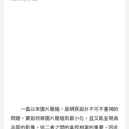
G
e
m
i
n
i
A
I
生
成
圖
片
一直以來圖片壓縮，是網頁設計不可不重視的
問題，要如何將圖片壓縮到最小化，且又能呈現高
影
品質的影像，這二者之間的拿捏相當的重要，因此
片