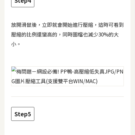
Step4
d
P
r
e
s
放開滑鼠後，立即就會開始進行壓縮，這時可看到
s
壓縮的比例還蠻高的，同時圖檔也減少30%的大
安
小。
裝
與
設
定
外
掛
實
Step5
作
電
商