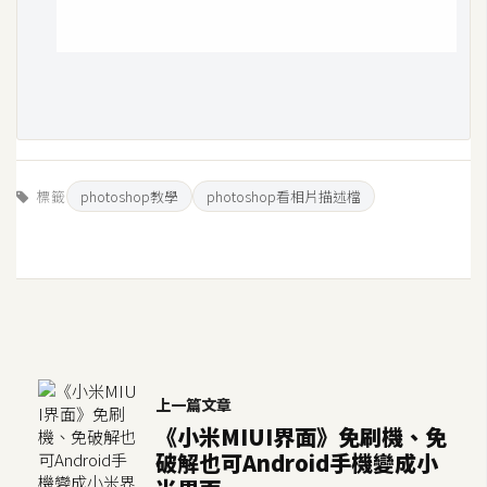
費
圖
庫
免
費
字
標籤
photoshop教學
photoshop看相片描述檔
型
網
站
架
設
上一篇文章
《小米MIUI界面》免刷機、免
W
o
破解也可Android手機變成小
r