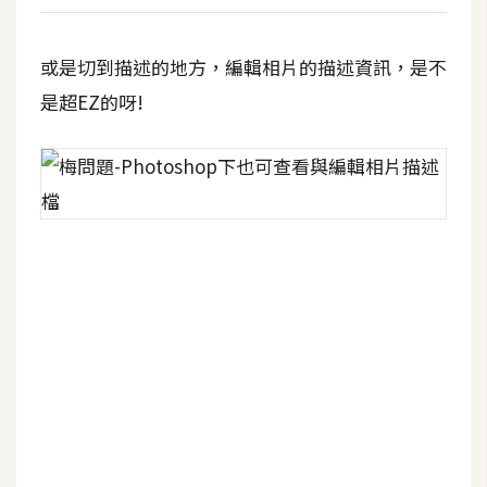
t
r
或是切到描述的地方，編輯相片的描述資訊，是不
a
t
是超EZ的呀!
o
r
去
背
與
合
成
攝
影
商
品