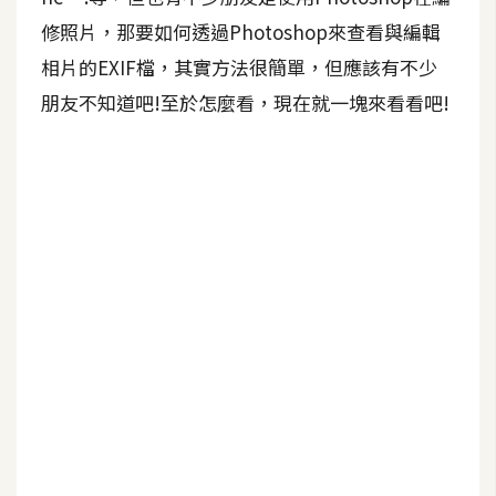
修照片，那要如何透過Photoshop來查看與編輯
A
I
相片的EXIF檔，其實方法很簡單，但應該有不少
應
用
朋友不知道吧!至於怎麼看，現在就一塊來看看吧!
設
計
網
站
影
像
A
d
o