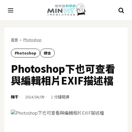
A
首頁
»
Photoshop
I
Photoshop
綜合
A
I
Photoshop下也可查看
工
具
與編輯相片EXIF描述檔
C
h
梅干
2014/04/09
1 分鐘閱讀
a
t
G
P
T