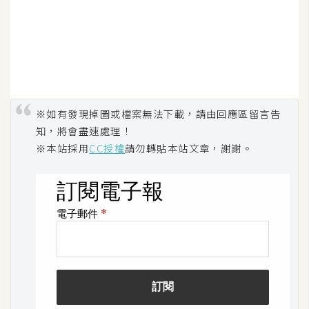
攝
影
手
機
攝
※如有發現掉圖或檔案無法下載，請由回應區留言告
影
知，將會盡速處理！
※本站採用
CC授權
請勿轉貼本站文章，謝謝。
器
材
操
控
資
源
免