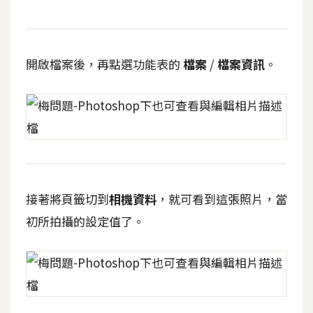
b
e
P
開啟檔案後，再點選功能表的
檔案
/
檔案資訊
。
h
o
t
o
s
h
o
p
接著將頁籤切到
相機資料
，就可看到這張照片，當
初所拍攝的設定值了。
I
l
l
u
s