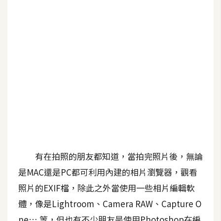
G
e
m
i
n
i
A
I
生
成
有在拍照的朋友都知道，當拍完照片後，無論
圖
是MAC還是PC都可利用內建的相片瀏覽器，觀看
片
照片的EXIF檔，除此之外當使用一些相片編輯軟
體，像是Lightroom、Camera RAW、Capture O
影
片
ne….等，但也有不少朋友是使用Photoshop在編