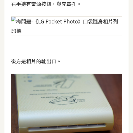
攝
右手邊有電源按鈕，與充電孔。
影
手
機
攝
影
後方是相片的輸出口。
器
材
操
控
資
源
免