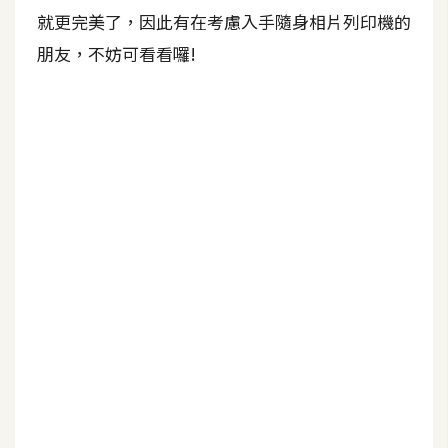
b
就更完美了，因此有在考慮入手隨身相片列印機的
e
朋友，不妨可看看囉!
P
h
o
t
o
s
h
o
p
I
l
l
u
s