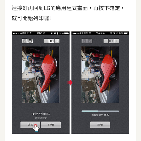
空
連接好再回到LG的應用程式畫面，再按下確定，
間
就可開始列印囉!
網
頁
設
計
前
端
H
T
M
L
/
C