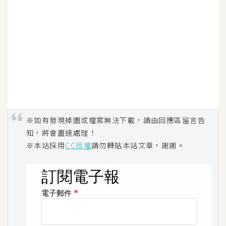
示
免
費
版
型
M
※如有發現掉圖或檔案無法下載，請由回應區留言告
A
知，將會盡速處理！
C
※本站採用
CC授權
請勿轉貼本站文章，謝謝。
開
箱
梅