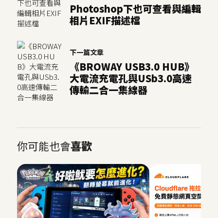
作
Photoshop下也可查看與編輯
提
相片EXIF描述檔
案
下一篇文章
《BROWAY USB3.0 HUB》
大電流充電孔與USb3.0高速
傳輸二合一集線器
你可能也會
喜歡