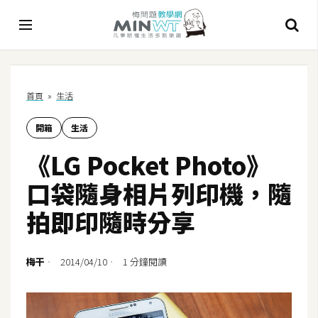
A
首頁
»
生活
I
開箱
生活
A
I
《LG Pocket Photo》
工
具
口袋隨身相片列印機，隨
C
拍即印隨時分享
h
a
t
梅干
2014/04/10
1 分鐘閱讀
G
P
T