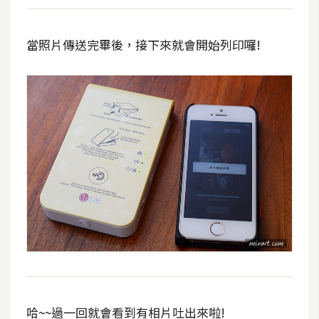
S
S
當照片傳送完畢後，接下來就會開始列印囉!
J
a
v
a
S
c
r
i
p
t
U
I
哈~~過一回就會看到有相片吐出來啦!
/