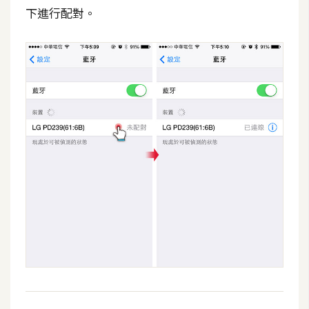
架
下進行配對。
設
主
機
與
網
域
S
E
O
工
具
免
費