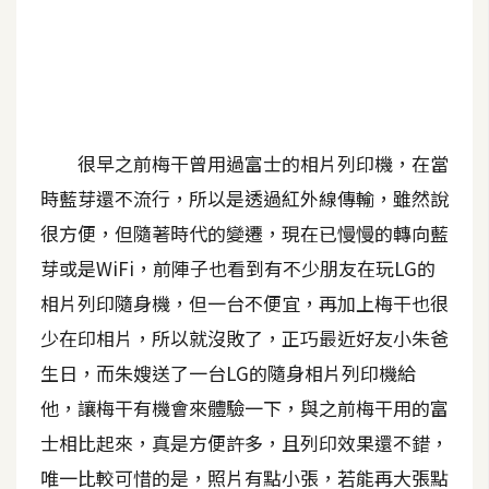
A
I
應
用
設
很早之前梅干曾用過富士的相片列印機，在當
計
時藍芽還不流行，所以是透過紅外線傳輸，雖然說
很方便，但隨著時代的變遷，現在已慢慢的轉向藍
網
芽或是WiFi，前陣子也看到有不少朋友在玩LG的
站
相片列印隨身機，但一台不便宜，再加上梅干也很
少在印相片，所以就沒敗了，正巧最近好友小朱爸
影
生日，而朱嫂送了一台LG的隨身相片列印機給
像
他，讓梅干有機會來體驗一下，與之前梅干用的富
士相比起來，真是方便許多，且列印效果還不錯，
A
d
唯一比較可惜的是，照片有點小張，若能再大張點
o