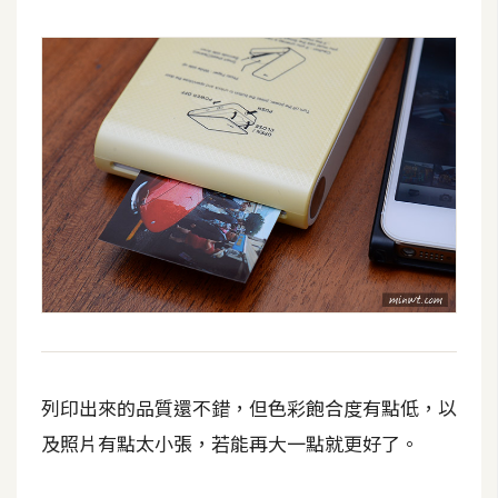
U
X
R
W
D
網
頁
後
端
P
H
列印出來的品質還不錯，但色彩飽合度有點低，以
P
及照片有點太小張，若能再大一點就更好了。
D