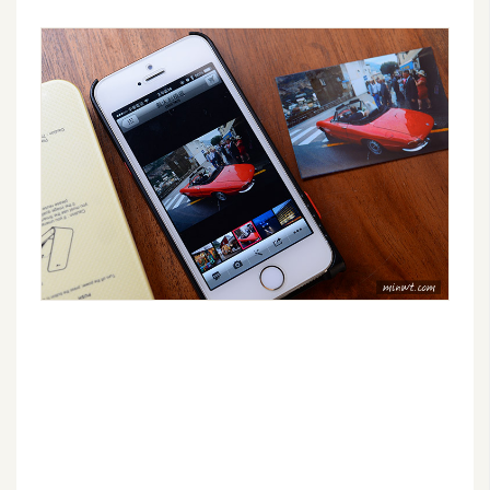
o
c
k
e
r
伺
服
器
設
定
資
源
免
費
圖