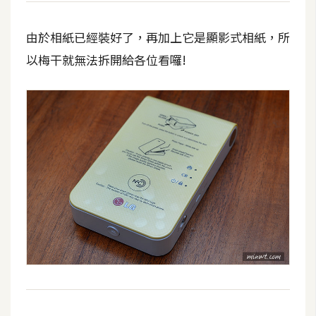
t
r
由於相紙已經裝好了，再加上它是顯影式相紙，所
a
以梅干就無法拆開給各位看囉!
t
o
r
去
背
與
合
成
攝
影
商
品