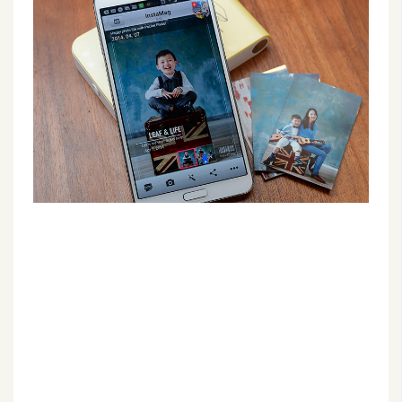
G
e
m
i
n
i
A
I
生
成
圖
片
影
片