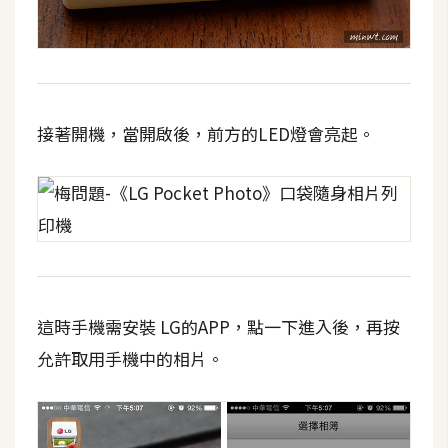
費
圖
庫
免
接著開機，當開啟後，前方的LED燈會亮起。
費
字
型
網
站
架
這時手機需安裝 LG的APP，點一下進入後，再按
設
允許取用手機中的相片。
W
o
r