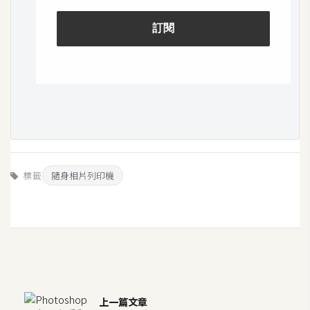
開
發
熱
門
文
章
標籤
隨身相片列印機
全
站
導
覽
合
上一篇文章