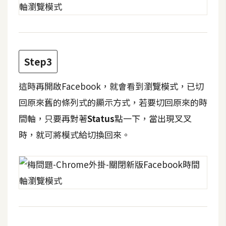
攝
影
手
Step3
機
攝
這時再開啟Facebook，就會看到瀏覽模式，已切
影
回原來舊的條列式的顯示方式，若要切回原來的時
間軸，只要再對著
Status
點一下，當出現叉叉
器
時，就可將模式給切換回來。
材
操
控
資
源
免