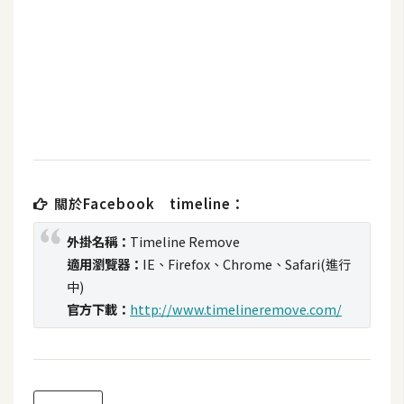
b
e
P
h
o
t
o
s
h
關於Facebook timeline：
o
外掛名稱：
Timeline Remove
p
適用瀏覽器：
IE、Firefox、Chrome、Safari(進行
中)
I
官方下載：
http://www.timelineremove.com/
l
l
u
s