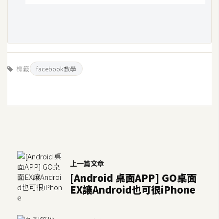
W
o
o
C
o
標籤
facebook教學
m
m
e
r
c
e
上一篇文章
金
[Android 桌面APP] GO桌面
流
EX讓Android也可很iPhone
物
流