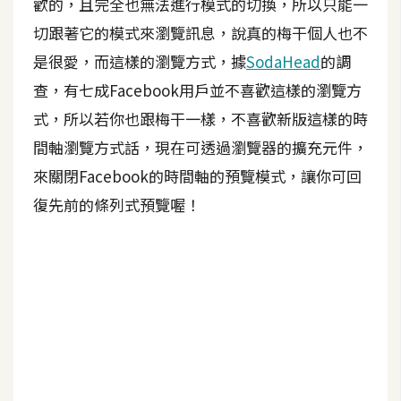
歡的，且完全也無法進行模式的切換，所以只能一
A
切跟著它的模式來瀏覽訊息，說真的梅干個人也不
I
應
是很愛，而這樣的瀏覽方式，據
SodaHead
的調
用
查，有七成Facebook用戶並不喜歡這樣的瀏覽方
式，所以若你也跟梅干一樣，不喜歡新版這樣的時
設
計
間軸瀏覽方式話，現在可透過瀏覽器的擴充元件，
來關閉Facebook的時間軸的預覽模式，讓你可回
復先前的條列式預覽喔！
網
站
影
像
A
d
o