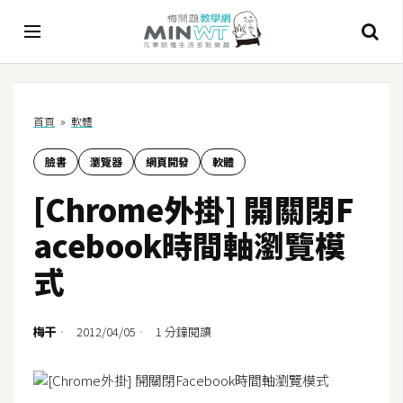
A
首頁
»
軟體
I
臉書
瀏覽器
網頁開發
軟體
A
I
[Chrome外掛] 開關閉F
工
具
acebook時間軸瀏覽模
C
式
h
a
t
梅干
2012/04/05
1 分鐘閱讀
G
P
T