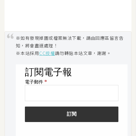
d
P
r
e
s
s
※如有發現掉圖或檔案無法下載，請由回應區留言告
安
知，將會盡速處理！
裝
※本站採用
CC授權
請勿轉貼本站文章，謝謝。
與
設
定
外
掛
實
作
電
商