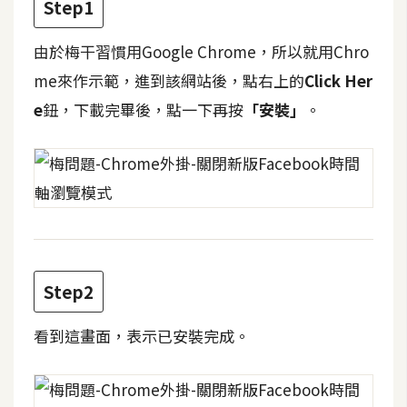
Step1
t
r
由於梅干習慣用Google Chrome，所以就用Chro
a
t
me來作示範，進到該網站後，點右上的
Click Her
o
e
鈕，下載完畢後，點一下再按
「安裝」
。
r
去
背
與
合
成
Step2
攝
影
看到這畫面，表示已安裝完成。
商
品