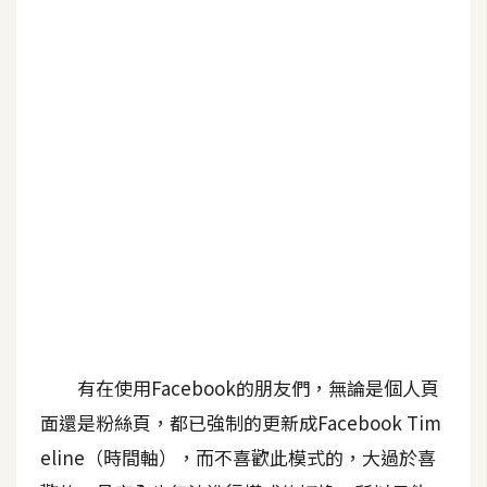
G
e
m
i
n
i
A
I
生
成
圖
片
有在使用Facebook的朋友們，無論是個人頁
面還是粉絲頁，都已強制的更新成Facebook Tim
影
eline（時間軸），而不喜歡此模式的，大過於喜
片