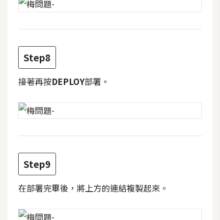
W
o
o
C
Step8
o
m
接著再按
DEPLOY
部署。
m
e
r
c
e
Step9
金
流
在部署完畢後，將上方的連結複製起來。
物
流