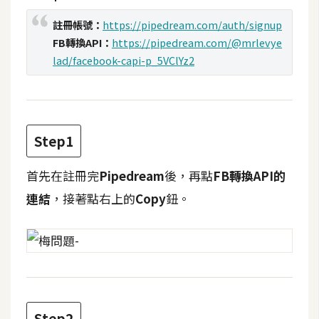
t
註冊帳號：
https://pipedream.com/auth/signup
r
FB轉換API：
https://pipedream.com/@mrlevye
a
t
lad/facebook-capi-p_5VClYz2
o
r
Step1
去
背
首先在註冊完
Pipedream
後，再點
FB轉換API的
與
合
連結
，接著點右上的
Copy
鈕。
成
攝
影
商
品
Step2