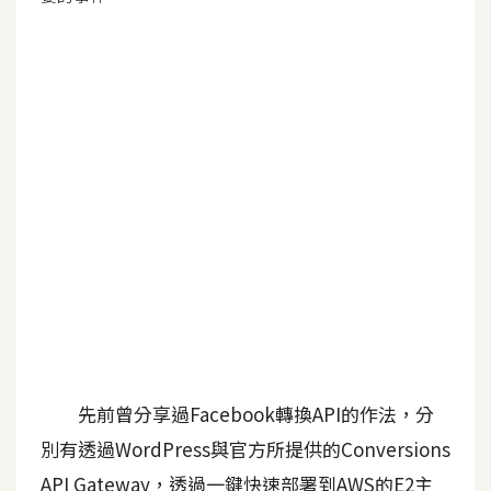
G
e
m
i
n
i
A
I
生
成
圖
片
先前曾分享過Facebook轉換API的作法，分
別有透過WordPress與官方所提供的Conversions
影
API Gateway，透過一鍵快速部署到AWS的E2主
片