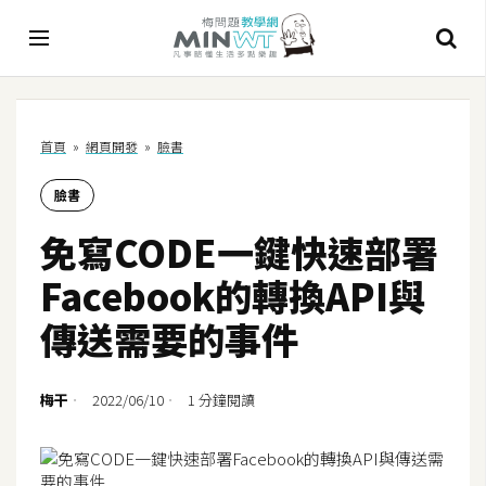
A
首頁
»
網頁開發
»
臉書
I
臉書
A
I
免寫CODE一鍵快速部署
工
具
Facebook的轉換API與
C
傳送需要的事件
h
a
t
梅干
2022/06/10
1 分鐘閱讀
G
P
T