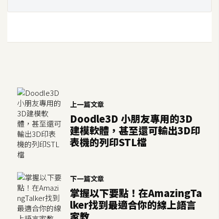
示
免
費
版
型
上一篇文章
M
Doodle3D 小朋友專用的3D
A
建模軟體，甚至還可輸出3D印
C
表機的列印STL檔
開
下一篇文章
箱
掌握以下要點！在AmazingTa
lker找到最適合你的線上語言
家教
梅