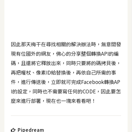
b
e
P
h
o
因此那天梅干在尋找相關的解決辦法時，無意間發
t
o
現有位國外的網友，佛心的分享整個轉換API的編
s
碼，且還將它釋放出來，同時只要將的碼拷貝後，
h
再把權杖、像素ID給替換後，再依自己所需的事
o
p
件，進行傳送後，立即就可完成Facebook轉換AP
I的設定，同時也不需要寫任何的CODE，因此要怎
麼來進行部署，現在也一塊來看看吧！
I
l
l
u
s
Pipedream