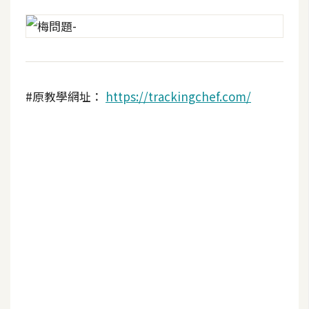
U
X
R
W
#原教學網址：
https://trackingchef.com/
D
網
頁
後
端
P
H
P
D