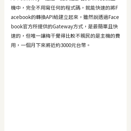
機中，完全不用寫任何的程式碼，就能快速的將F
A
I
acebook的轉換API給建立起來，雖然說透過Face
應
用
book官方所提供的Gateway方式，是最簡單且快
速的，但唯一讓梅干覺得比較不親民的是主機的費
設
用，一個月下來將近約3000元台幣。
計
網
站
影
像
A
d
o