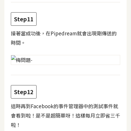
S
S
Step11
J
接著當成功後，在Pipedream就會出現剛傳送的
a
時間。
v
a
S
c
r
i
p
Step12
t
這時再到Facebook的事件管理器中的測試事件就
會看到啦！是不是超簡單呀！這樣每月立即省三千
U
I
啦！
/