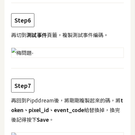
d
P
r
e
Step6
s
s
再切到
測試事件
頁籤，複製測試事件編碼。
安
裝
與
設
定
Step7
外
掛
再回到Pipddream後，將剛剛複製起來的碼，將
t
實
oken、pixel_id、event_code
給替換掉，換完
作
後記得按下
Save
。
電
商