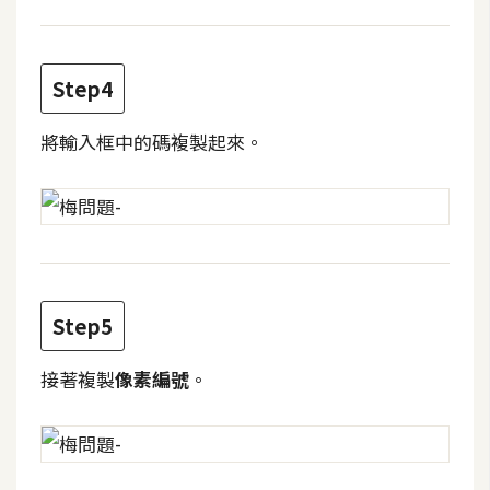
費
圖
庫
Step4
免
將輸入框中的碼複製起來。
費
字
型
網
站
Step5
架
接著複製
像素編號
。
設
W
o
r