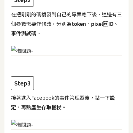
攝
影
在把剛剛的碼複製到自己的專案底下後，這邊有三
個參數需要作修改，分別為
token
、
pixelID
、
手
事件測試碼
。
機
攝
影
器
材
Step3
操
控
接著進入Facebook的事件管理器後，點一下
設
資
定
，再點
產生存取權杖
。
源
免