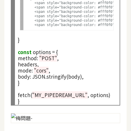
空
    <span style="background-color: #fff0f0">&quot;e
    <span style="background-color: #fff0f0">&quot;e
間
    <span style="background-color: #fff0f0">&quot;f
    <span style="background-color: #fff0f0">&quot;f
    <span style="background-color: #fff0f0">&quot;u
網
}
頁
設
const
 options 
=
 {

method
:
"POST"
,

計
headers,

mode
:
"cors"
,

前
body
:
 JSON.stringify(body),

端
}
H
fetch(
"MY_PIPEDREAM_URL"
, options)

T
M
L
/
C