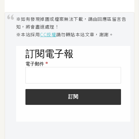
o
c
※如有發現掉圖或檔案無法下載，請由回應區留言告
k
e
知，將會盡速處理！
r
※本站採用
CC授權
請勿轉貼本站文章，謝謝。
伺
服
器
設
定
資
源
免
費
圖