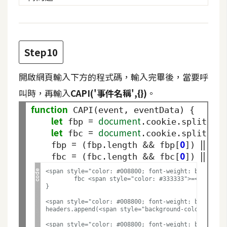
架
設
主
Step10
機
與
開啟網頁輸入下方的程式碼，輸入完畢後，當要呼
網
域
叫時，再輸入
CAPI('事件名稱',{})
。
function
 CAPI(event, eventData) {

let
=
document
';'
 fbp 
.cookie.split(
)
S
let
=
document
';'
 fbc 
.cookie.split(
)
E
=
&&
0
||
null
    fbp 
 (fbp.length 
 fbp[
]) 
O
=
&&
0
||
null
    fbc 
 (fbc.length 
 fbc[
]) 
工
<span style="color: #008800; font-weight: bold">if<
具
	fbc <span style="color: #333333">=</span> <span style="background-color: #fff0f0">&#39;fb.1.&#39;</span><span style="color: #333333">+</span> (<span style="color: #333333">+</span><span style="color: #008800; font-weight: bold">new</span> <span style="color: #007020">Date</span>()) <span style="color: #333333">+</span><span style="background-color: #fff0f0">&#39;.&#39;</span><span style="color: #333333">+</span> <span style="color: #007020">window</span>.location.search.split(<span style="background-color: #fff0f0">&#39;fbclid=&#39;</span>)[<span style="color: #0000DD; font-weight: bold">1</span>];

}

<span style="color: #008800; font-weight: bold">con
免
headers.append(<span style="background-color: #fff0
費
<span style="color: #008800; font-weight: bold">con