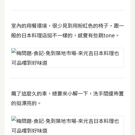
攝
影
室內的用餐環境，很少見到用粉紅色的椅子，跟一
手
般的日本料理店挺不一樣的，感覺有些跳tone。
機
攝
影
器
材
操
飆了這麼久的車，總要來小解一下，洗手間還佈置
控
的挺漂亮的。
資
源
免