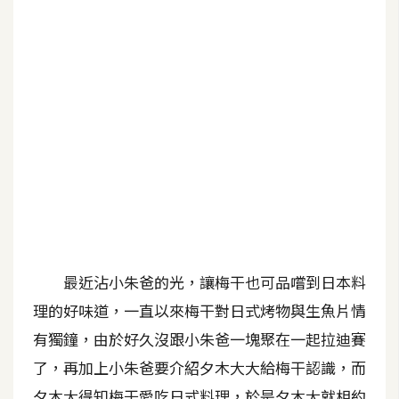
G
e
m
i
n
i
A
I
生
成
最近沾小朱爸的光，讓梅干也可品嚐到日本料
圖
理的好味道，一直以來梅干對日式烤物與生魚片情
片
有獨鐘，由於好久沒跟小朱爸一塊聚在一起拉迪賽
了，再加上小朱爸要介紹夕木大大給梅干認識，而
影
片
夕木大得知梅干愛吃日式料理，於是夕木大就相約