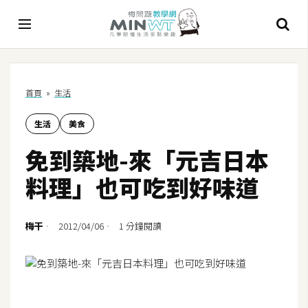
A
首頁
»
生活
I
生活
美食
A
I
免到築地-來「元吉日本
工
具
料理」也可吃到好味道
C
h
梅干
2012/04/06
1 分鐘閱讀
a
t
G
P
T