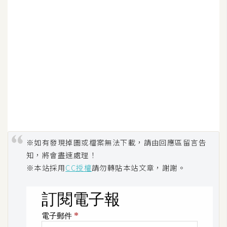
開
發
熱
門
文
章
全
※如有發現掉圖或檔案無法下載，請由回應區留言告
站
知，將會盡速處理！
導
※本站採用
CC授權
請勿轉貼本站文章，謝謝。
覽
合