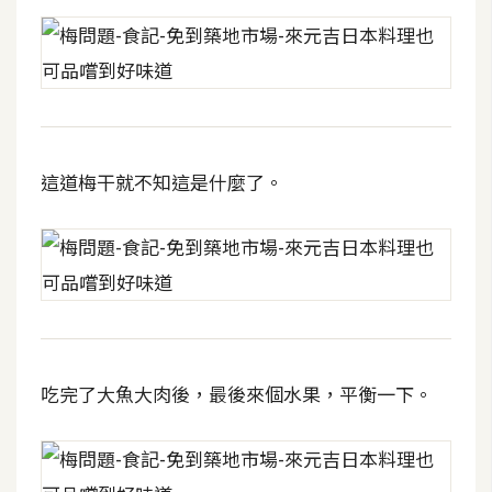
o
c
k
e
r
這道梅干就不知這是什麼了。
伺
服
器
設
定
資
源
吃完了大魚大肉後，最後來個水果，平衡一下。
免
費
圖