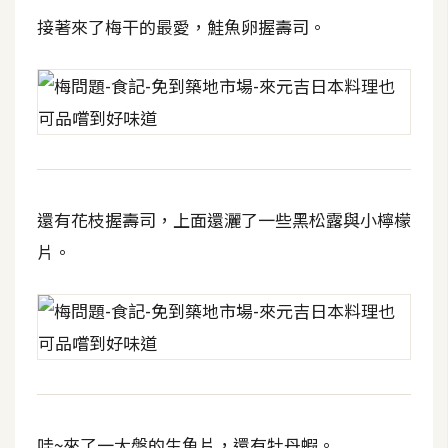
接著來了梅干的最愛，鮭魚卵握壽司。
W
o
o
C
o
m
m
e
還有花枝握壽司，上面還灑了一些黑松露與小檸檬
r
片。
c
e
金
流
物
流
哇~來了一大盤的生魚片，還有牡丹蝦。