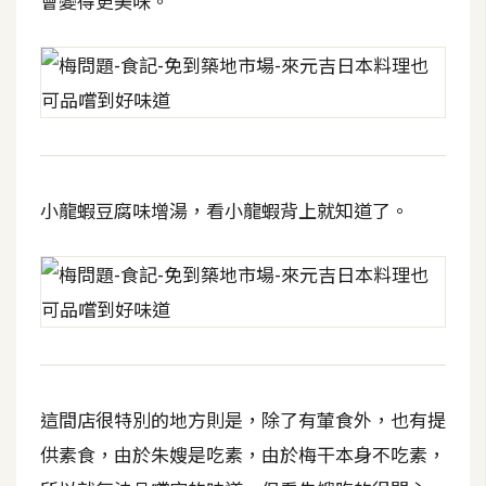
會變得更美味。
S
S
J
a
v
a
小龍蝦豆腐味增湯，看小龍蝦背上就知道了。
S
c
r
i
p
t
這間店很特別的地方則是，除了有葷食外，也有提
U
供素食，由於朱嫂是吃素，由於梅干本身不吃素，
I
/