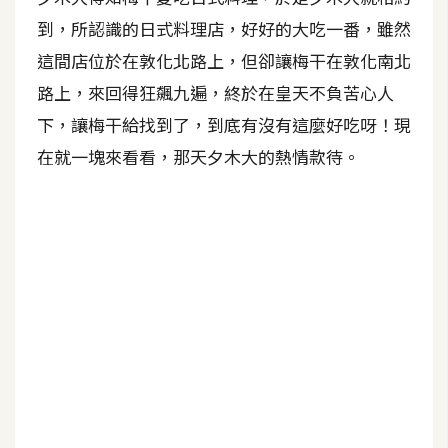
到，所認識的日式料理店，好好的大吃一番，雖然
A
I
這間店位於在敦化北路上，但卻讓梅干在敦化南北
應
用
路上，來回得狂飆九遍，終於在皇天不負苦心人
下，讓梅干給找到了，到底有沒有這麼好吃呀！現
設
在就一塊來看看，那天夕木大的熱情款待。
計
網
站
影
像
A
d
o