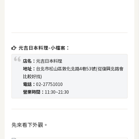
b
e
P
h
o
t
元吉日本料理-小檔案：
o
店名：
元吉日本料理
s
地址：
台北市松山區敦化北路4巷53號(從復興北路會
h
比較好找)
o
電話：
02-27751010
p
營業時間：
11:30~21:30
I
l
l
先來看下外觀。
u
s