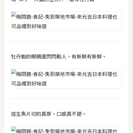
架
設
主
機
與
網
域
牡丹蝦的眼睛還閃閃動人，有新鮮有新鮮。
S
E
O
工
具
這生魚片切的真厚，口感真不錯。
免
費