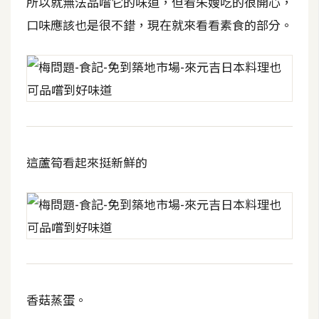
所以就無法品嚐它的味道，但看朱嫂吃的很開心，
U
口味應該也是很不錯，現在就來看看素食的部分。
X
R
W
D
網
頁
這蘆筍看起來挺新鮮的
後
端
P
H
P
香菇蒸蛋。
D