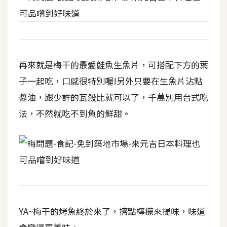
空
間
網
再來就是梅干的最愛鮭魚生魚片，可搭配下方的葉
頁
子一起吃，口感很特別喔!另外只要在生魚片沾點
設
醬油，跟少許的瓦殺比就可以了，千萬別用台式吃
計
法，不然就吃不到魚的鮮甜。
前
端
H
T
M
L
YA~梅干的烤魚終於來了，擠點檸檬來提味，味道
/
C