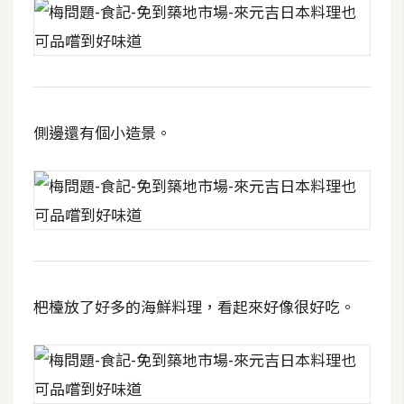
t
r
a
t
o
r
側邊還有個小造景。
去
背
與
合
成
杷檯放了好多的海鮮料理，看起來好像很好吃。
攝
影
商
品