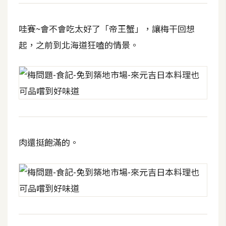
d
P
r
e
哇賽~會不會吃太好了「帝王蟹」，讓梅干回想
s
s
起，之前到北海道狂嗑的情景。
安
裝
與
設
定
肉還挺飽滿的。
外
掛
實
作
電
商