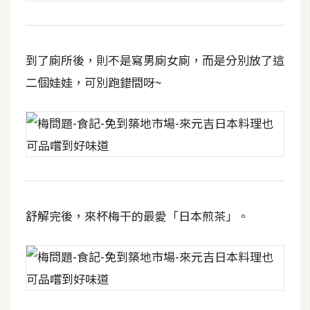
費
圖
庫
到了廁所後，則不是寫男廁女廁，而是分別放了這
二個娃娃，可別跑錯間呀~
免
費
字
型
網
站
舒解完後，來杯梅干的最愛「日本煎茶」。
架
設
W
o
r