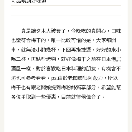
示
免
真是讓夕木大破費了，今晚吃的真開心，口味
費
版
也蠻符合梅干的，唯一比較可惜的是，大家都開
型
車，就無法小酌幾杯，下回再搭捷運，好好的來小
喝二杯，再點些烤物，就好像梅干之前在日本泡居
M
酒屋一樣，對於喜歡吃日本料理的朋友，有機會不
A
坊也可參考看看。ps.由於老闆娘很阿殺力，所以
C
梅干也有跟老闆娘提到梅粉絲獨享部分，希望能幫
各位爭取到一些優惠，目前就待候佳音了。
開
箱
梅