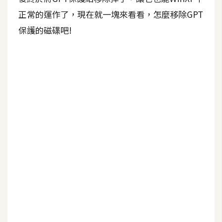
正常的運作了，現在就一塊來看看，怎麼移除GPT
A
I
保護的磁碟吧!
應
用
設
計
網
站
影
像
A
d
o