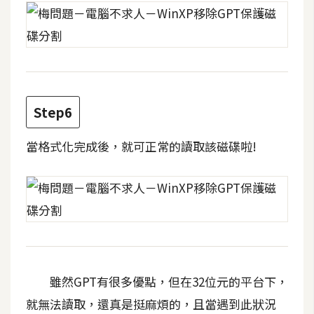
費
圖
庫
免
費
Step6
字
型
當格式化完成後，就可正常的讀取該磁碟啦!
網
站
架
設
雖然GPT有很多優點，但在32位元的平台下，
W
o
就無法讀取，還真是挺麻煩的，且當遇到此狀況
r