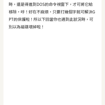
d
時，還是得進到DOS的命令視窗下，才可將它給
P
r
移除，呼！好在不麻煩，只要打幾個字就可解決G
e
s
PT的保護啦！所以下回當你也遇到此狀況時，可
s
別以為磁碟壞掉啦！
安
裝
與
設
定
外
掛
實
作
電
商