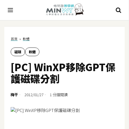
A
首頁
»
軟體
I
磁碟
軟體
A
I
[PC] WinXP移除GPT保
工
具
護磁碟分割
C
h
梅干
2012/01/27
1 分鐘閱讀
a
t
G
P
T