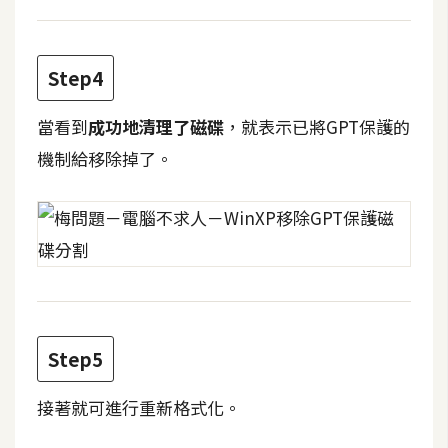
攝
影
Step4
手
當看到
成功地清理了磁碟
，就表示已將GPT保護的
機
攝
機制給移除掉了。
影
器
材
操
控
資
Step5
源
接著就可進行重新格式化。
免