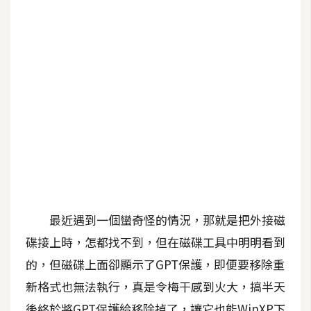
G
e
m
i
n
i
A
I
生
成
最近遇到一個蠻奇怪的情況，那就是把外接磁
圖
碟接上時，怎都找不到，但在磁碟工具中明明看到
片
的，但磁碟上面卻顯示了GPT保護，即便要移除重
新格式也無法執行，真是令梅干感到火大，搞半天
影
片
後終於將GPT保護給移除掉了，讓它也能WinXP下