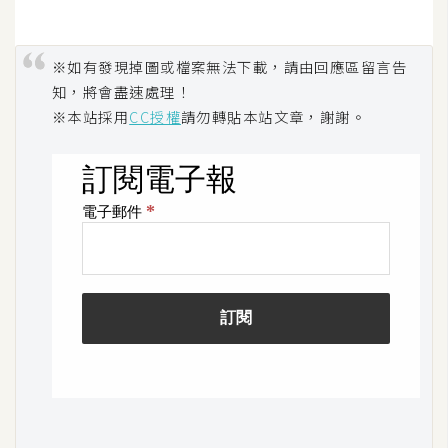
W
o
※如有發現掉圖或檔案無法下載，請由回應區留言告
o
知，將會盡速處理！
C
※本站採用
CC授權
請勿轉貼本站文章，謝謝。
o
m
m
e
r
c
e
金
流
物
流