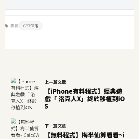
架
設
標籤
主
GPT保護
機
與
網
域
S
上一篇文章
E
【iPhone有料程式】經典遊
O
戲「 洛克人X」終於移植到iO
工
S
具
下一篇文章
免
【無料程式】梅半仙算看看~i
費