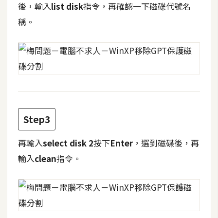
後，輸入
list disk
指令，再確認一下磁碟代號名
t
r
稱。
a
t
o
r
去
背
Step3
與
合
再輸入
select disk 2
按下
Enter
，選到磁碟後，再
成
輸入
clean
指令。
攝
影
商
品