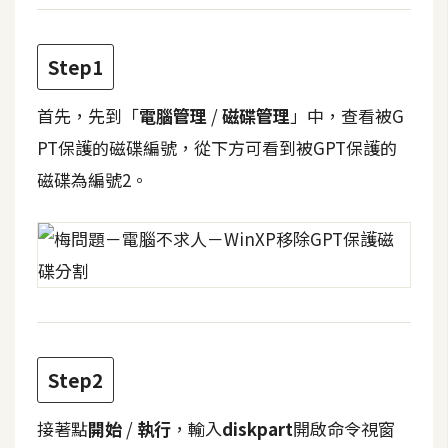
b
e
Step1
P
h
首先，先到「
電腦管理
/
磁碟管理
」中，查看被G
o
PT保護的磁碟編號，從下方可看到被GPT保護的
t
o
磁碟為編號2。
s
h
o
p
I
l
Step2
l
u
接著點
開始
/
執行
，輸入
diskpart
開啟命令視窗
s