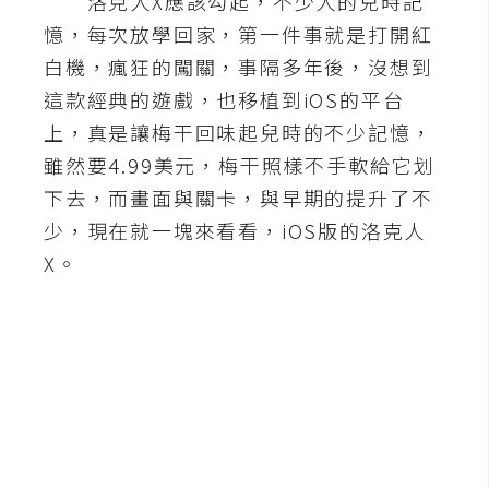
洛克人X應該勾起，不少人的兒時記
憶，每次放學回家，第一件事就是打開紅
A
I
白機，瘋狂的闖關，事隔多年後，沒想到
應
用
這款經典的遊戲，也移植到iOS的平台
上，真是讓梅干回味起兒時的不少記憶，
設
雖然要4.99美元，梅干照樣不手軟給它划
計
下去，而畫面與關卡，與早期的提升了不
少，現在就一塊來看看，iOS版的洛克人
網
X。
站
影
像
A
d
o