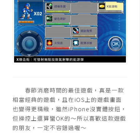
空
間
網
頁
設
計
前
端
春節消磨時間的最佳遊戲，真是一款
相當經典的遊戲，且在iOS上的遊戲畫面
H
也變得更精緻，雖然iPhone沒實體按鈕，
T
M
但操控上還算蠻OK的～所以喜歡這款遊戲
L
的朋友，一定不容錯過喔～
/
C