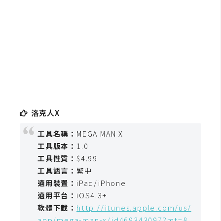
b
e
P
h
o
t
o
s
h
洛克人X
o
工具名稱：
MEGA MAN X
p
工具版本：
1.0
工具性質：
$4.99
I
工具語言：
繁中
l
適用裝置：
iPad/iPhone
l
適用平台：
iOS4.3+
u
軟體下載：
http://itunes.apple.com/us/
s
app/mega-man-x/id469343097?mt=8