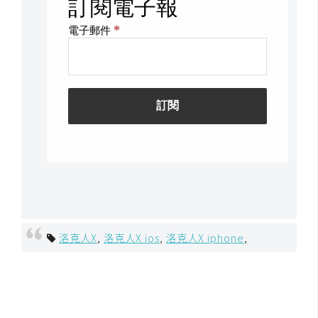
U
X
R
W
D
網
頁
後
端
P
洛克人X
,
洛克人X ios
,
洛克人X iphone
,
H
P
D