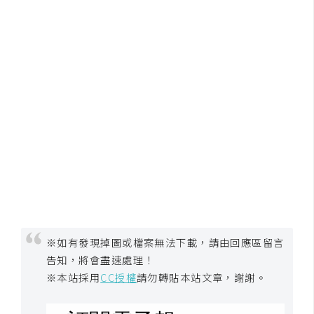
S
S
J
a
v
a
S
c
r
i
p
t
※如有發現掉圖或檔案無法下載，請由回應區留言
告知，將會盡速處理！
※本站採用
CC授權
請勿轉貼本站文章，謝謝。
U
I
/