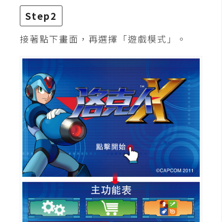
費
圖
Step2
庫
接著點下畫面，再選擇「遊戲模式」。
免
費
字
型
網
站
架
設
W
o
r