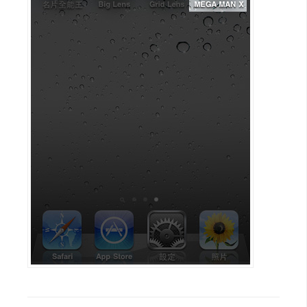
攝
影
手
機
攝
影
器
材
操
控
資
源
免