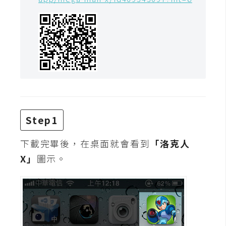
t
r
a
t
o
r
去
背
Step1
與
合
下載完畢後，在桌面就會看到
「洛克人
成
X」
圖示。
攝
影
商
品