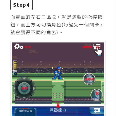
架
Step4
設
而畫面的左右二區塊，就是遊戲的操控按
主
鈕，而上方可切換角色(每過完一個關卡，
機
就會獲得不同的角色)。
與
網
域
S
E
O
工
具
免
費