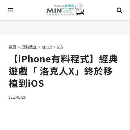
A
I
首頁
»
行動裝罝
»
Apple
»
iOS
【iPhone有料程式】經典
A
I
工
遊戲「 洛克人X」終於移
具
植到iOS
C
h
2012/01/26
a
t
G
P
T