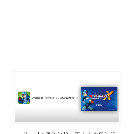
G
e
m
i
n
i
A
I
生
成
圖
片
影
片