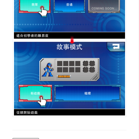
W
o
o
C
o
m
m
e
r
c
e
金
流
物
流