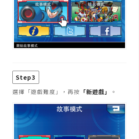
d
P
r
e
s
s
安
裝
與
設
定
Step3
選擇「遊戲難度」，再按
「新遊戲」
。
外
掛
實
作
電
商