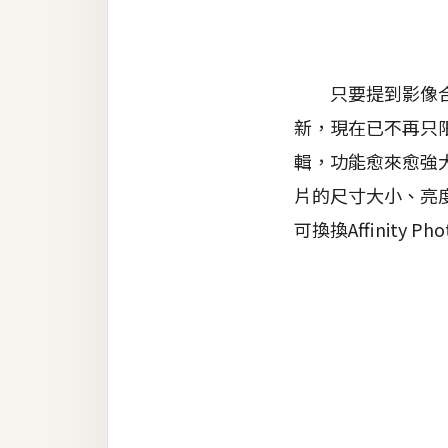
器材操控
資源
免費圖庫
只要提到影像合成工
新，現在已不再只限
免費字型
輯，功能愈來愈強大
片的尺寸大小、亮度
網站架設
可換換Affinity P
WordPress
安裝與設定
外掛實作
電商
WooCommerce