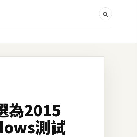
獲選為2015
ows測試