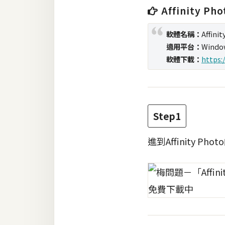
RWD 網頁
Affinity Pho
後端
軟體名稱：
Affini
PHP
適用平台：
Windo
軟體下載：
https:
Docker
伺服器設定
資源
Step1
免費圖示
進到Affinity 
免費版型
MAC
開箱