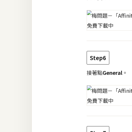
Step6
接著點
General
。