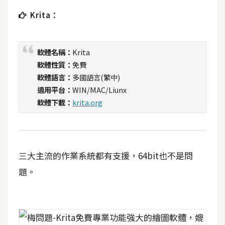
t
Krita：
r
a
t
軟體名稱：
Krita
o
軟體性質：
免費
r
軟體語言：
多國語言(繁中)
適用平台：
WIN/MAC/Liunx
去
軟體下載：
krita.org
背
與
合
成
三大主流的作業系統都有支援，64bit也不是問
攝
題。
影
商
品