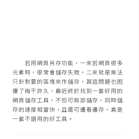
b
e
P
h
o
t
o
若用網頁另存功能，一來若網頁很多
s
h
元素時，很常會儲存失敗，二來就是無法
o
只針對要的區塊來作儲存，其這問題也困
p
擾了梅干許久，最近終於找到一套好用的
網頁儲存工具，不但可局部儲存，同時儲
I
存的速度相當快，且還可邊看邊存，真是
l
一套不錯用的好工具。
l
u
s