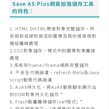
Save AS Plus網頁加強儲存工具
空
間
的特性：
網
1. HTML DHTML標准對象完整儲存，所
頁
有相對或絕對路徑的圖像及其他資源相對
設
連結離線處理
計
2.CSS對象儲存，樣式中的圖像對象離線
處理
前
3.多框架frame/Iframe網頁完整儲存
端
4. 不安全代碼過濾，refresh Meta及Java
H
script動態代碼過濾
T
5. AJAX持久化，將AJAX動態腳本顯示出
M
的DOM對象持久化儲存 *
L
6. Flash動畫離線儲存(swf格式) *
/
C
7. 特殊網頁修正，7年積累的不能儲存的