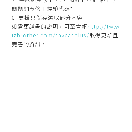
S
問題網頁修正經驗代碼*
S
8. 支援只儲存選取部分內容
如需更詳盡的說明，可至官網
http://tw.w
J
izbrother.com/saveasplus/
取得更新且
a
完善的資訊。
v
a
S
c
r
i
p
t
U
I
/