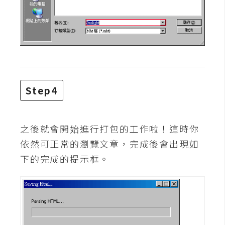
d
P
r
e
s
s
安
裝
Step4
與
設
定
之後就會開始進行打包的工作啦！這時你
依然可正常的瀏覽文章，完成後會出現如
外
下的完成的提示框。
掛
實
作
電
商