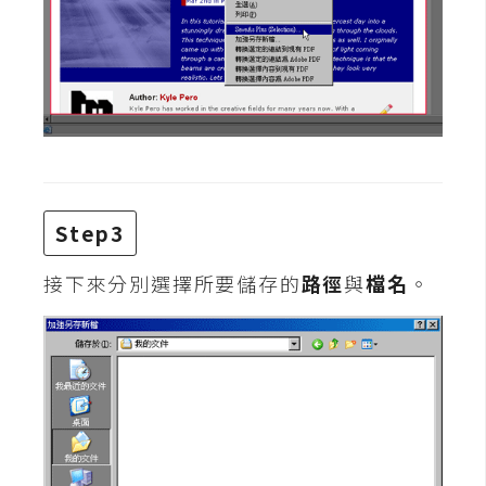
費
圖
庫
免
費
字
型
Step3
接下來分別選擇所要儲存的
路徑
與
檔名
。
網
站
架
設
W
o
r