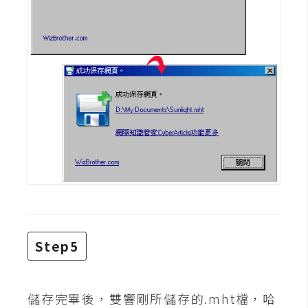
W
o
o
C
o
m
m
e
r
c
e
金
Step5
流
物
流
儲存完畢後，雙響剛所儲存的.mht檔，哈