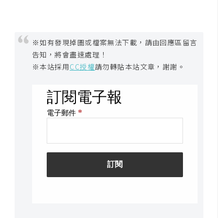
U
X
※如有發現掉圖或檔案無法下載，請由回應區留言
告知，將會盡速處理！
R
※本站採用
CC授權
請勿轉貼本站文章，謝謝。
W
D
網
頁
後
端
P
H
P
D