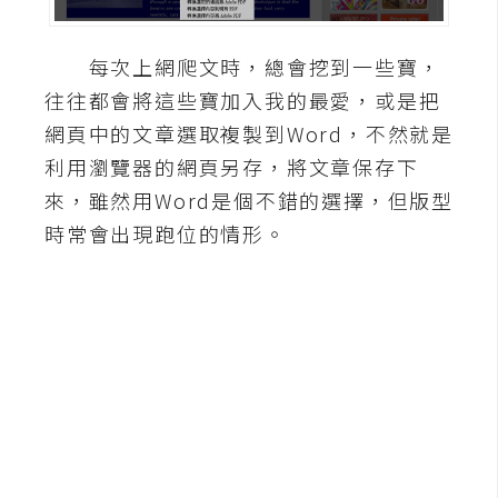
A
I
每次上網爬文時，總會挖到一些寶，
應
用
往往都會將這些寶加入我的最愛，或是把
網頁中的文章選取複製到Word，不然就是
設
利用瀏覽器的網頁另存，將文章保存下
計
來，雖然用Word是個不錯的選擇，但版型
時常會出現跑位的情形。
網
站
影
像
A
d
o