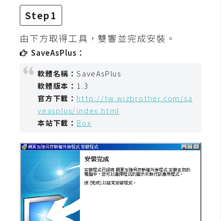
t
Step1
r
a
由下方取得工具，雙響並完成安裝。
t
SaveAsPlus：
o
r
軟體名稱：
SaveAsPlus
軟體版本：
1.3
官方下載：
http://tw.wizbrother.com/sa
去
veasplus/index.html
背
本站下載：
Box
與
合
成
攝
影
商
品