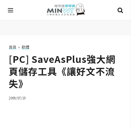
A
I
首頁
»
軟體
[PC] SaveAsPlus強大網
A
I
工
頁儲存工具《讓好文不流
具
失》
C
h
2009/07/19
a
t
G
P
T