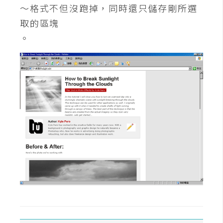
架
～格式不但沒跑掉，同時還只儲存剛所選
設
取的區塊
。
主
機
與
網
域
S
E
O
工
具
免
費