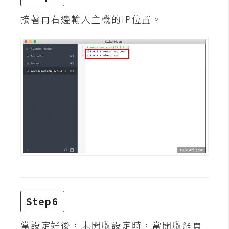
架
設
接著再右邊輸入主機的IP位置。
主
機
與
網
域
S
E
O
工
具
Step6
免
當設定好後，未開啟設定時，當開啟網頁
費