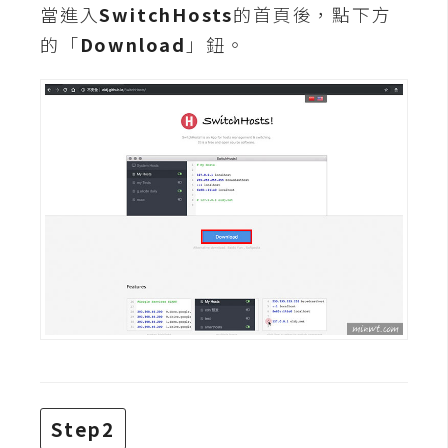
攝
當進入
SwitchHosts
的首頁後，點下方
影
的「
Download
」鈕。
手
機
攝
影
器
材
操
控
資
源
免
Step2