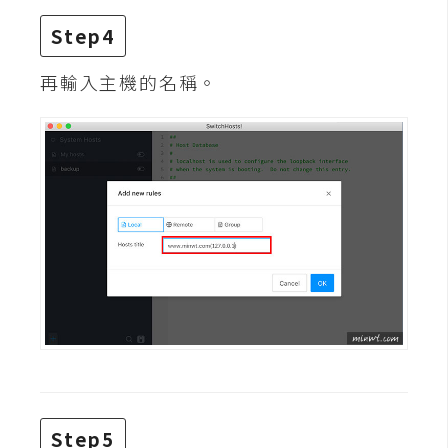
Step4
W
o
再輸入主機的名稱。
o
C
o
m
m
e
r
c
e
金
流
物
流
Step5