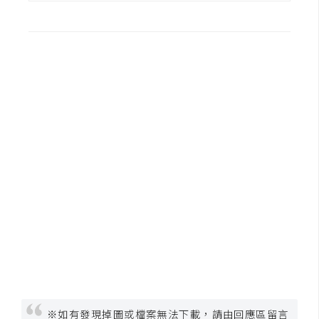
U
X
R
W
D
網
頁
後
端
P
H
P
D
※如有發現掉圖或檔案無法下載，請由回應區留言