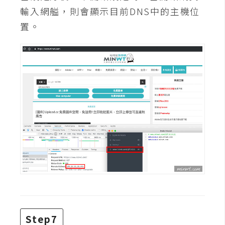
空
輸入網艗，則會顯示目前DNS中的主機位
間
置。
網
頁
設
計
前
端
H
T
M
L
/
Step7
C