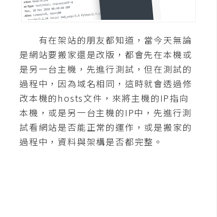
A
I
應
有在架站的朋友都知道，當今天無論
用
是網站要搬家還是改版，都會先在本機或
設
是另一台主機，先進行測試，但在測試的
計
過程中，因為域名相同，這時就會透過修
改本機的hosts文件，來將主機的IP指向
網
本機，或是另一台主機的IP中，先進行測
站
試看網站是否能正常的運作，或是搬家的
過程中，資料與架構是否都完整。
影
像
A
d
o