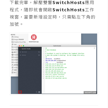
d
下載完畢，解壓雙響
SwitchHosts
應用
P
r
程式，隨即就會開啟
SwitchHosts
工作
e
視窗，當要新增設定時，只需點左下角的
s
s
加號。
安
裝
與
設
定
外
掛
實
作
電
商