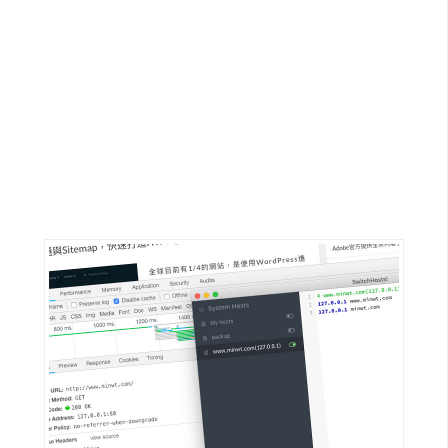
G
e
m
i
n
i
A
I
生
成
圖
片
影
片