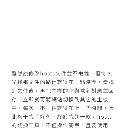
b
e
P
h
o
t
o
s
h
o
雖然說修改hosts文件並不複雜，但每次
p
光找那文件的路徑就得花一點時間，當找
到文件後，再把主機的IP與域名對應並回
I
存，立即就可將網站切換到其它的主機
l
中，每次一來一往就得花上一些時間，因
l
此梅干找了好久，終於找到一款，hosts
u
的切換工具，不但操作簡單，且要使用
s