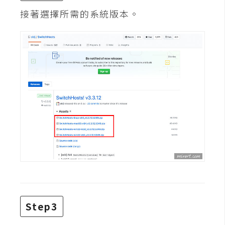
費
接著選擇所需的系統版本。
圖
庫
免
費
字
型
網
站
架
設
W
Step3
o
r