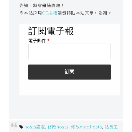
o
告知，將會盡速處理！
c
※本站採用
CC授權
請勿轉貼本站文章，謝謝。
k
e
r
伺
服
器
設
定
資
源
免
費
hosts設定
,
修改hosts
,
修改mac hosts
,
站長工
圖