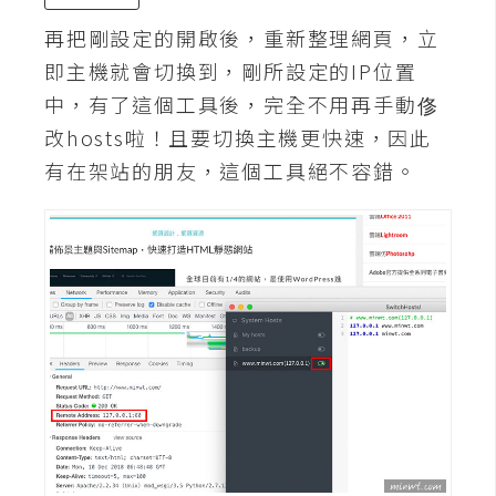
S
再把剛設定的開啟後，重新整理網頁，立
S
即主機就會切換到，剛所設定的IP位置
中，有了這個工具後，完全不用再手動俢
J
改hosts啦！且要切換主機更快速，因此
a
有在架站的朋友，這個工具絕不容錯。
v
a
S
c
r
i
p
t
U
I
/