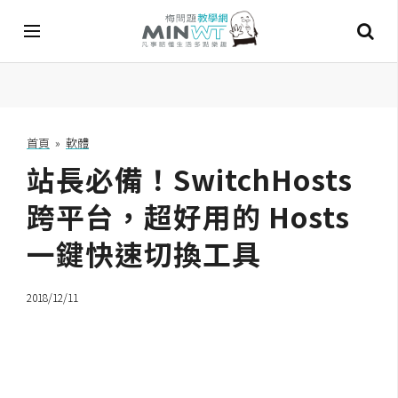
A
I
首頁
»
軟體
站長必備！SwitchHosts
A
I
工
跨平台，超好用的 Hosts
具
一鍵快速切換工具
C
h
2018/12/11
a
t
G
P
T