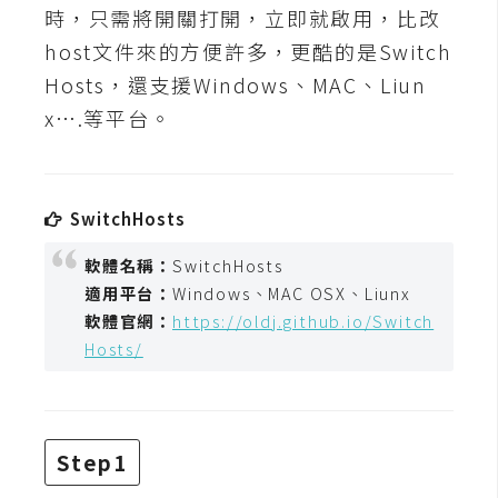
t
時，只需將開關打開，立即就啟用，比改
r
host文件來的方便許多，更酷的是Switch
a
Hosts，還支援Windows、MAC、Liun
t
x….等平台。
o
r
SwitchHosts
去
背
軟體名稱：
SwitchHosts
與
適用平台：
Windows、MAC OSX、Liunx
合
軟體官網：
https://oldj.github.io/Switch
成
Hosts/
攝
影
商
Step1
品