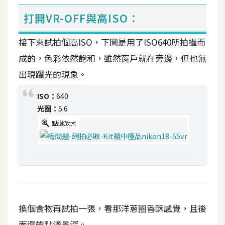
打開VR-OFF與高ISO：
W
o
接下來試拍個高ISO，下圖是用了ISO640所拍攝而
o
C
成的，色彩依然飽和，雖然窗戶就在旁邊，但也無
o
出現躍光的現象。
m
m
ISO：
640
e
光圈：
5.6
r
c
e
金
流
物
換個食物再試拍一張，看那洋蔥圈香酥感覺，且後
流
面還帶點淺景深。