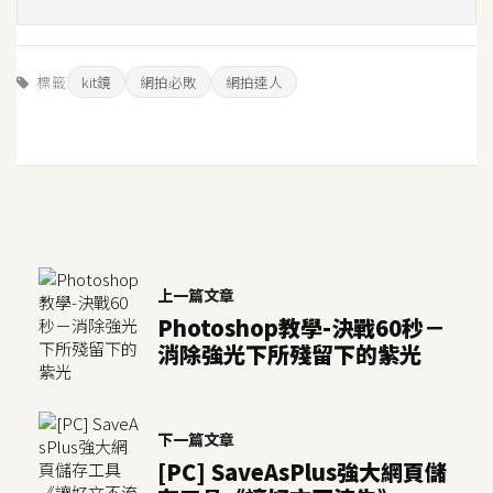
U
X
標籤
kit鏡
網拍必敗
網拍達人
R
W
D
網
頁
後
端
上一篇文章
Photoshop教學-決戰60秒－
消除強光下所殘留下的紫光
P
H
P
下一篇文章
[PC] SaveAsPlus強大網頁儲
D