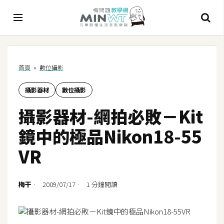
A
首頁
»
數位攝影
I
攝影器材
數位攝影
A
I
攝影器材-網拍必敗－Kit
工
具
鏡中的極品Nikon18-55
C
VR
h
a
t
梅干
2009/07/17
1 分鐘閱讀
G
P
T