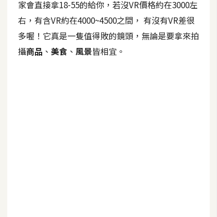
家會直接拿18-55的給你，若沒VR價格約在3000左
空
間
右，有含VR約在4000~4500之間， 有沒有VR差很
多喔！它真是一隻值得敗的鏡頭，無論是要拿來拍
攝
商品
、
美食
、
風景
皆相宜。
網
頁
設
計
前
端
H
T
M
L
/
C