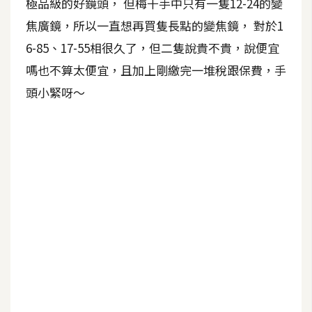
極品級的好鏡頭， 但梅干手中只有一隻12-24的變
A
焦廣鏡，所以一直想再買隻長點的變焦鏡， 對於1
I
應
6-85、17-55相很久了，但二隻說貴不貴，說便宜
用
嗎也不算太便宜，且加上剛繳完一堆稅跟保費，手
頭小緊呀～
設
計
網
站
影
像
A
d
o