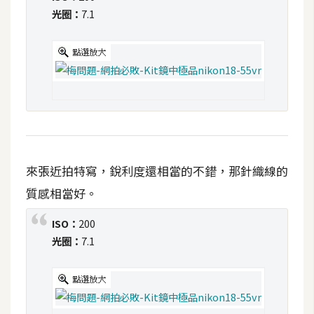
費
光圈：
7.1
圖
庫
免
費
字
型
來張近拍特寫，銳利度還相當的不錯，那針織線的
網
質感相當好。
站
ISO：
200
架
光圈：
7.1
設
W
o
r