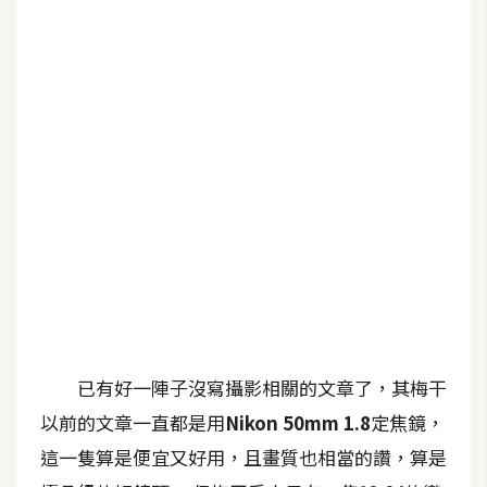
G
e
m
i
n
i
A
I
生
成
圖
片
已有好一陣子沒寫攝影相關的文章了，其梅干
以前的文章一直都是用
Nikon 50mm 1.8
定焦鏡，
影
這一隻算是便宜又好用，且畫質也相當的讚，算是
片