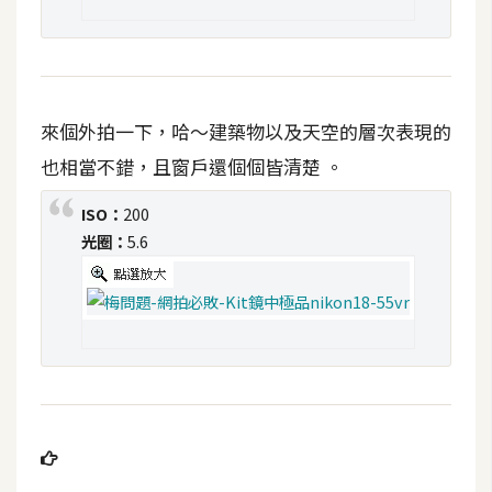
d
P
r
e
s
s
來個外拍一下，哈～建築物以及天空的層次表現的
安
也相當不錯，且窗戶還個個皆清楚 。
裝
與
ISO：
200
設
光圈：
5.6
定
外
掛
實
作
電
商