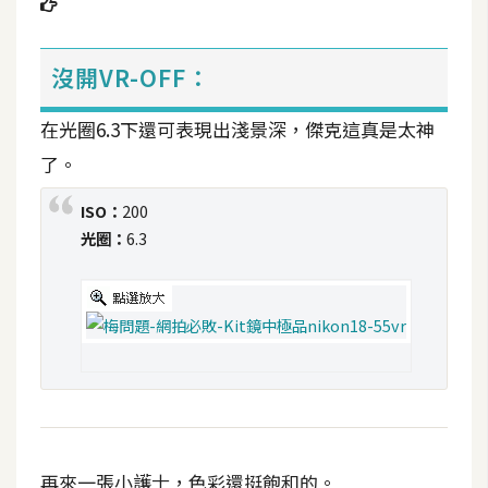
t
r
a
沒開VR-OFF：
t
o
在光圈6.3下還可表現出淺景深，傑克這真是太神
r
了。
ISO：
200
去
光圈：
6.3
背
與
合
成
攝
影
商
品
再來一張小護士，色彩還挺飽和的。