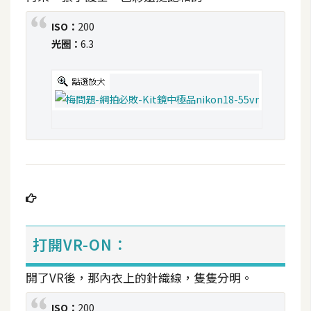
攝
影
ISO：
200
光圈：
6.3
手
機
攝
影
器
材
操
控
打開VR-ON：
資
源
開了VR後，那內衣上的針織線，隻隻分明。
免
ISO：
200