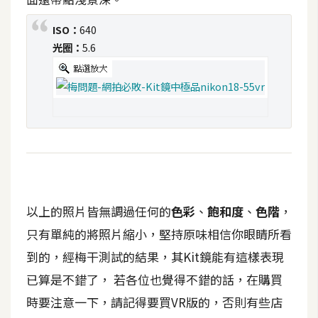
架
設
ISO：
640
光圈：
5.6
主
機
與
網
域
S
E
以上的照片皆無調過任何的
色彩
、
飽和度
、
色階
，
O
工
只有單純的將照片縮小，堅持原味相信你眼睛所看
具
到的，經梅干測試的結果，其Kit鏡能有這樣表現
已算是不錯了， 若各位也覺得不錯的話，在購買
免
時要注意一下，請記得要買VR版的，否則有些店
費