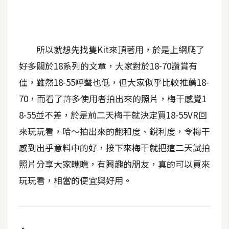
b
e
P
所以就想先找隻Kit來頂著用，於是上網爬了
h
好多關於18系列的文章，大家對於18-70讚賞有
o
t
佳，雖然18-55呼聲也低，但大家似乎比較推薦18-
o
70，而看了許多使用者拍出來的照片，梅干感覺1
s
8-55並不差，於是前二天梅干就決定買18-55VR回
h
o
來玩玩看，哈～拍出來的飽和度、銳利度，令梅干
p
感到出乎意料中的好，接下來梅干就把這二天試拍
照片分享大家瞧瞧，有興趣的朋友，真的可以買來
I
玩玩看，相當的便宜與好用。
l
l
u
s