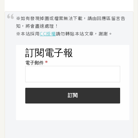
S
S
※如有發現掉圖或檔案無法下載，請由回應區留言告
知，將會盡速處理！
※本站採用
CC授權
請勿轉貼本站文章，謝謝。
J
a
v
a
S
c
r
i
p
t
U
I
/