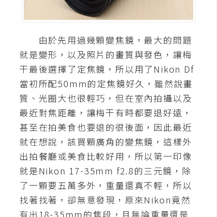
A
I
應
由於先用過幾顆變焦鏡，最大的問題
用
就是變形，以及照片的畫質與發色，讓梅
設
干最後選擇了定焦鏡，所以用了Nikon Df
計
當初所配50mm的定焦鏡好久，雖然說畫
質、光圈大也很輕巧，但在室內拍攝以及
網
最近對焦距離，讓梅干有時都要退好遠，
站
甚至在拍美食也要退的很後面，因此最近
就在想說，該買顆廣角的變焦鏡，這樣外
出拍餐廳或美食比較好用，所以第一印像
影
就是Nikon 17-35mm f2.8的三元鏡，除
像
了一顆要五萬多外，重量還真不輕，所以
A
找著找著，卻無意發現，原來Nikon竟然
d
有出18-35mm的焦段，且無論重量還是
o