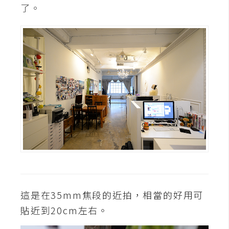
了。
U
X
R
W
D
網
頁
後
端
P
H
P
這是在35mm焦段的近拍，相當的好用可
貼近到20cm左右。
D