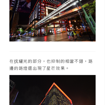
示
免
費
版
型
M
A
在抭耀光的部分，也抑制的相當不錯，路
C
邊的路燈還出現了星芒效果。
開
箱
梅