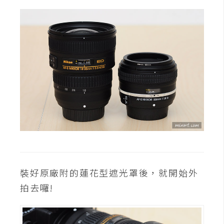
空
間
網
頁
設
計
前
端
H
裝好原廠附的蓮花型遮光罩後，就開始外
T
M
拍去囉!
L
/
C