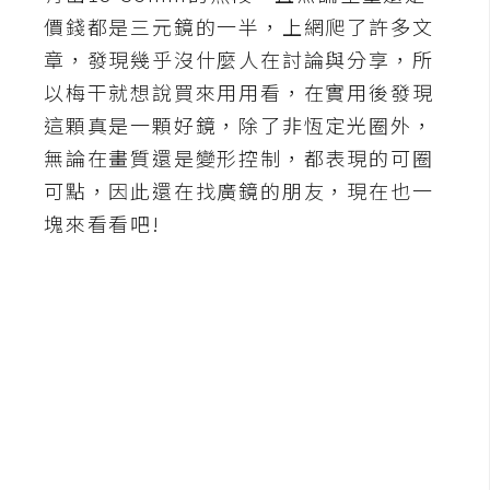
b
價錢都是三元鏡的一半，上網爬了許多文
e
章，發現幾乎沒什麼人在討論與分享，所
P
以梅干就想說買來用用看，在實用後發現
h
這顆真是一顆好鏡，除了非恆定光圈外，
o
無論在畫質還是變形控制，都表現的可圈
t
可點，因此還在找廣鏡的朋友，現在也一
o
s
塊來看看吧!
h
o
p
I
l
l
u
s