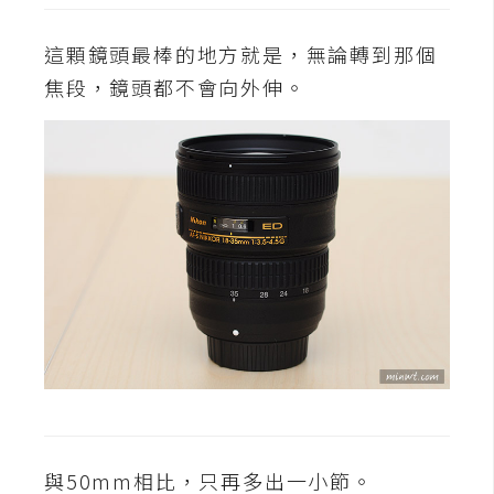
架
設
這顆鏡頭最棒的地方就是，無論轉到那個
焦段，鏡頭都不會向外伸。
主
機
與
網
域
S
E
O
工
具
免
與50mm相比，只再多出一小節。
費