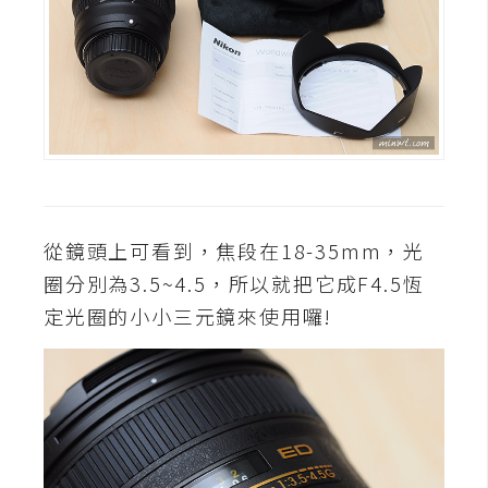
費
圖
庫
免
費
字
型
從鏡頭上可看到，焦段在18-35mm，光
圈分別為3.5~4.5，所以就把它成F4.5恆
網
定光圈的小小三元鏡來使用囉!
站
架
設
W
o
r