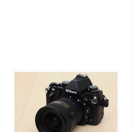
G
e
m
i
n
i
A
I
生
成
圖
片
影
片