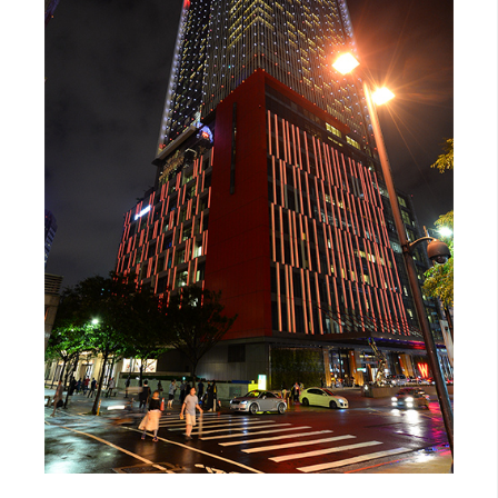
開
發
熱
門
文
章
全
站
導
覽
合