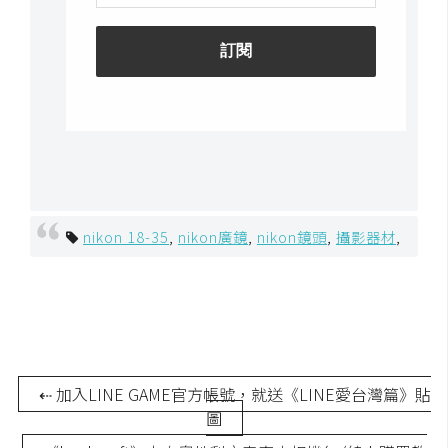
nikon 18-35
,
nikon廣鏡
,
nikon鏡頭
,
攝影器材
,
⇠ 加入LINE GAME官方帳號，就送《LINE愛台灣篇》貼
圖