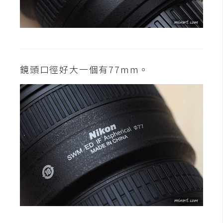
W
o
o
C
o
鏡頭口徑好大一個有77mm。
m
m
e
r
c
e
金
流
物
流