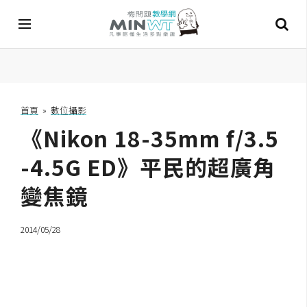
A
I
首頁
»
數位攝影
《Nikon 18-35mm f/3.5
A
I
工
-4.5G ED》平民的超廣角
具
變焦鏡
C
h
2014/05/28
a
t
G
P
T