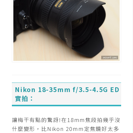
S
S
J
a
v
a
S
c
r
i
Nikon 18-35mm f/3.5-4.5G ED
p
實拍：
t
U
讓梅干有點的驚訝!在18mm焦段拍幾乎沒
I
什麼變形，比Nikon 20mm定焦鏡好太多
/