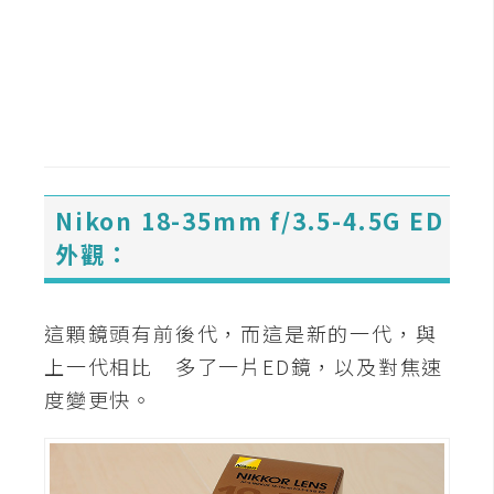
t
r
a
t
o
r
Nikon 18-35mm f/3.5-4.5G ED
去
背
外觀：
與
合
成
這顆鏡頭有前後代，而這是新的一代，與
上一代相比 多了一片ED鏡，以及對焦速
攝
影
度變更快。
商
品