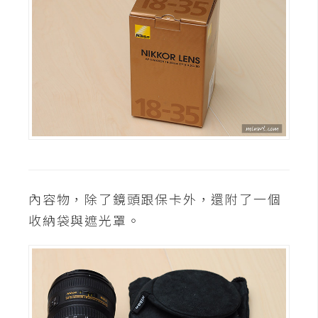
攝
影
手
機
攝
影
器
材
內容物，除了鏡頭跟保卡外，還附了一個
操
收納袋與遮光罩。
控
資
源
免