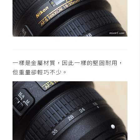
d
P
r
e
s
s
安
裝
與
一樣是金屬材質，因此一樣的堅固耐用，
設
但重量卻輕巧不少。
定
外
掛
實
作
電
商