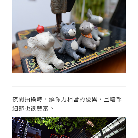
o
c
k
e
r
伺
服
器
設
定
資
夜間拍攝時，解像力相當的優異，且暗部
源
細節也很豐富。
免
費
圖