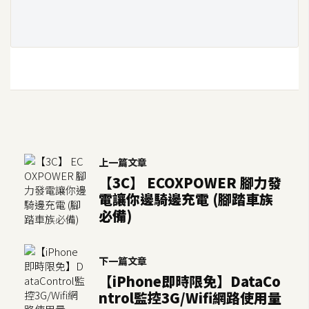
架
設
主
機
與
網
域
上一篇文章
S
【3C】 ECOXPOWER 腳力發
E
電讓你邊騎邊充電 (腳踏車族
O
必備)
工
具
下一篇文章
【iPhone即時限免】DataCo
免
ntrol監控3G/Wifi網路使用量
費