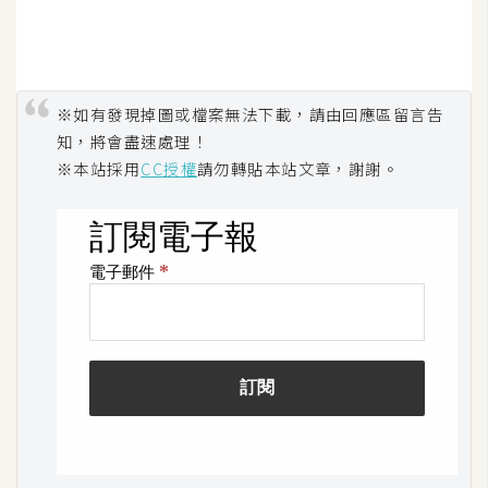
W
o
o
※如有發現掉圖或檔案無法下載，請由回應區留言告
C
知，將會盡速處理！
o
※本站採用
CC授權
請勿轉貼本站文章，謝謝。
m
m
e
r
c
e
金
流
物
流