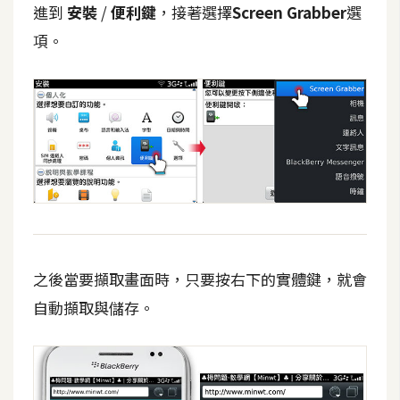
費
進到
安裝
/
便利鍵
，接著選擇
Screen Grabber
選
圖
項。
庫
免
費
字
型
網
站
之後當要擷取畫面時，只要按右下的實體鍵，就會
架
自動擷取與儲存。
設
W
o
r