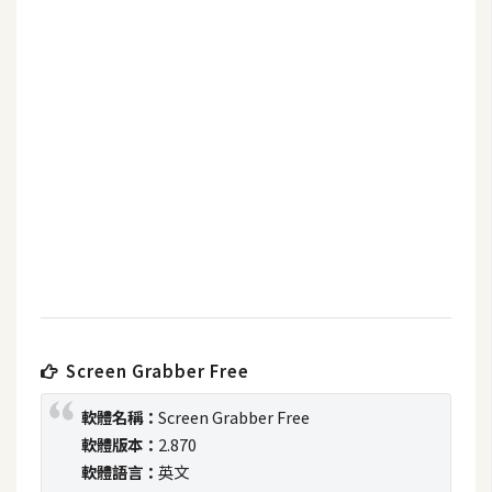
b
e
P
h
o
t
o
s
h
o
p
Screen Grabber Free
I
l
軟體名稱：
Screen Grabber Free
l
軟體版本：
2.870
u
軟體語言：
英文
s