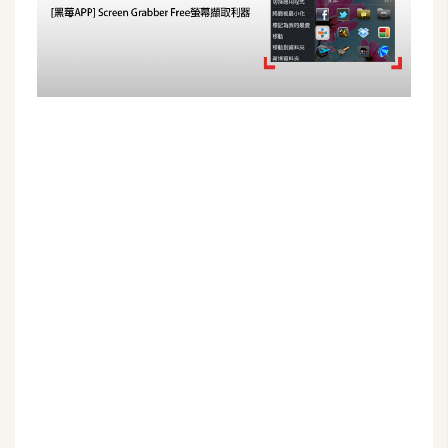
G
e
m
i
n
i
A
I
生
成
圖
片
影
片