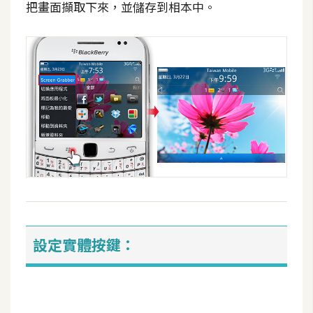
把畫面擷取下來，並儲存到相本中。
攝
影
手
機
攝
影
器
材
操
控
設定實體按鍵：
資
源
免