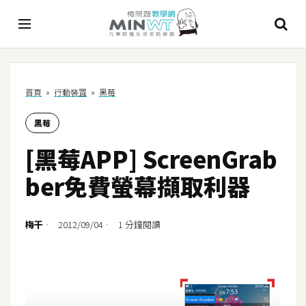
A
首頁
»
行動裝罝
»
黑莓
I
黑莓
A
I
[黑莓APP] ScreenGrab
工
具
ber免費螢幕擷取利器
C
h
梅干
2012/09/04
1 分鐘閱讀
a
t
G
P
T