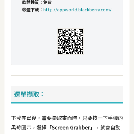
軟體性質：
免費
t
軟體下載：
http://appworld.blackberry.com/
r
a
t
o
r
去
背
與
合
成
選單擷取：
攝
影
下載完畢後，當要擷取畫面時，只要按一下手機的
商
黑莓圖示，選擇
「Screen Grabber」
，就會自動
品