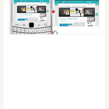
d
P
r
e
s
s
安
裝
與
設
定
外
掛
實
作
電
商