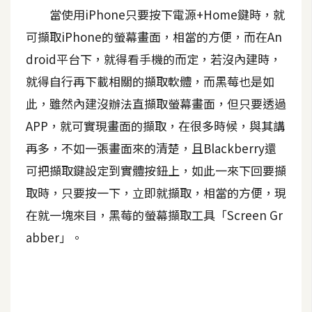
當使用iPhone只要按下電源+Home鍵時，就
A
I
可擷取iPhone的螢幕畫面，相當的方便，而在An
應
用
droid平台下，就得看手機的而定，若沒內建時，
就得自行再下載相關的擷取軟體，而黑莓也是如
設
此，雖然內建沒辦法直擷取螢幕畫面，但只要透過
計
APP，就可實現畫面的擷取，在很多時候，與其講
再多，不如一張畫面來的清楚，且Blackberry還
網
可把擷取鍵設定到實體按鈕上，如此一來下回要擷
站
取時，只要按一下，立即就擷取，相當的方便，現
在就一塊來目，黑莓的螢幕擷取工具「Screen Gr
影
abber」。
像
A
d
o