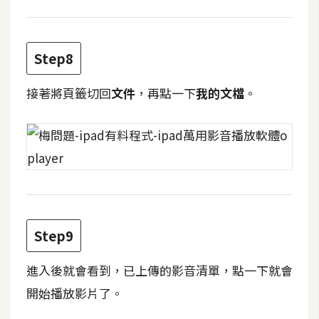
架
設
Step8
主
機
接著將頁籤切回
文件
，再點一下
我的文檔
。
與
網
域
S
E
O
工
Step9
具
進入後就會看到，已上傳的影音清單，點一下就會
開始播放影片了。
免
費