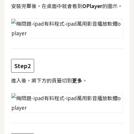
攝
安裝完畢後，在桌面中就會看到
OPlayer
的圖示。
影
手
機
攝
影
Step2
器
材
進入後，將下方的頁籤切到
更多
。
操
控
資
源
免