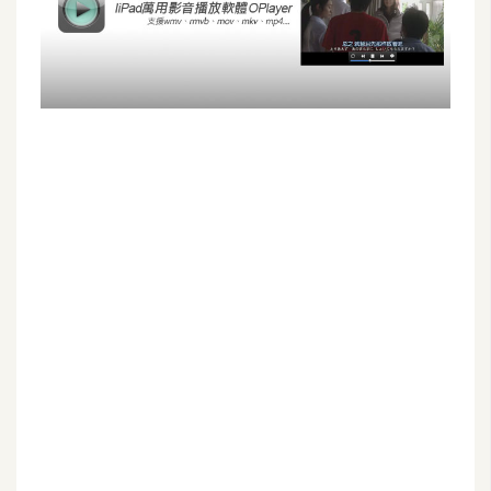
G
e
m
i
n
i
A
I
生
成
圖
片
影
片