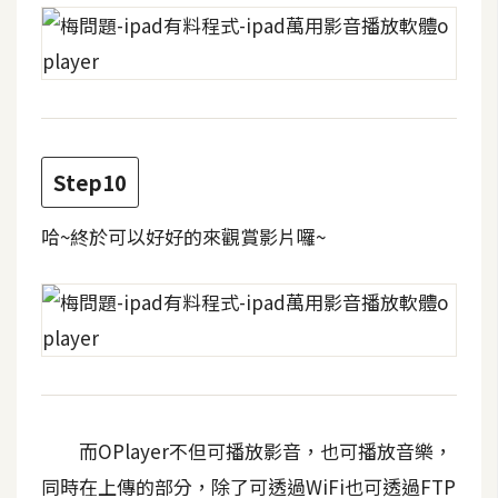
空
間
網
頁
Step10
設
計
哈~終於可以好好的來觀賞影片囉~
前
端
H
T
M
L
而OPlayer不但可播放影音，也可播放音樂，
/
同時在上傳的部分，除了可透過WiFi也可透過FTP
C