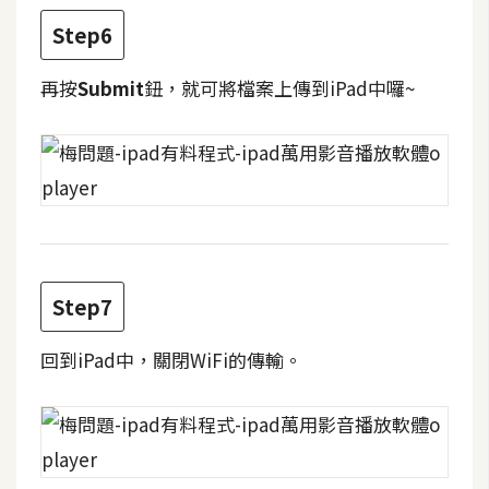
Step6
W
o
再按
Submit
鈕，就可將檔案上傳到iPad中囉~
o
C
o
m
m
e
r
c
Step7
e
回到iPad中，關閉WiFi的傳輸。
金
流
物
流