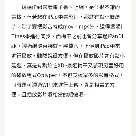
透過iPad來看電子書、上網，是個很不錯的
A
I
選擇，但若想在iPad中看影片，那就有點小麻煩
應
用
了，除了要把影音轉成mov、mp4外，還得透過i
Tines來進行同步，而梅干之前也曾分享過iPanDi
設
sk，透過網路直接就可將檔案，上傳到iPad中來
計
進行播放，雖然說很方便，但在播放影片會有點小
延遲，真是有點給它XD~最近梅干又發現另套好用
網
的播放程式Oplyper，不但支援眾多的影音格式，
站
同時還可透過WIFI來進行上傳，真是相當的方
便，且播放影片還相當的順暢喔～
影
像
A
d
o