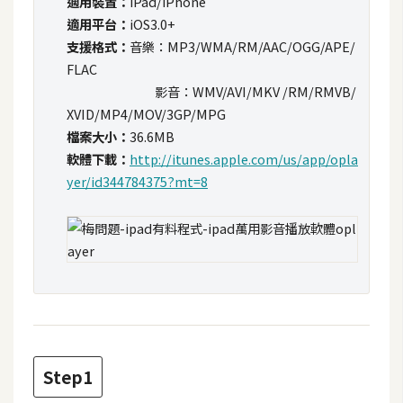
適用裝置：
iPad/iPhone
t
適用平台：
iOS3.0+
r
支援格式：
音樂：MP3/WMA/RM/AAC/OGG/APE/
a
FLAC
t
影音：WMV/AVI/MKV /RM/RMVB/
o
XVID/MP4/MOV/3GP/MPG
r
檔案大小：
36.6MB
軟體下載：
http://itunes.apple.com/us/app/opla
去
yer/id344784375?mt=8
背
與
合
成
攝
影
商
Step1
品