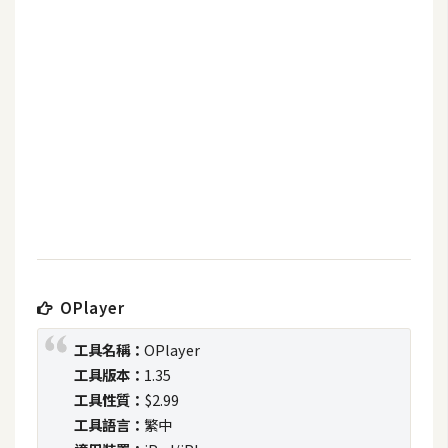
b
e
P
h
o
t
o
s
h
o
p
OPlayer
I
工具名稱：
OPlayer
l
工具版本：
1.35
l
工具性質：
$2.99
u
工具語言：
繁中
s