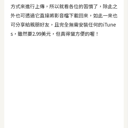
S
方式來進行上傳，所以就看各位的習慣了，除此之
S
外也可透過它直接將影音檔下載回來，如此一來也
可分享給親朋好友，且完全無需安裝任何的iTune
J
s，雖然要2.99美元，但真得蠻方便的喔！
a
v
a
S
c
r
i
p
t
U
I
/