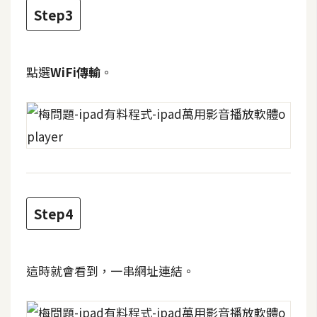
費
Step3
圖
庫
點選
WiFi傳輸
。
免
費
字
型
網
站
Step4
架
設
這時就會看到，一串網址連結。
W
o
r