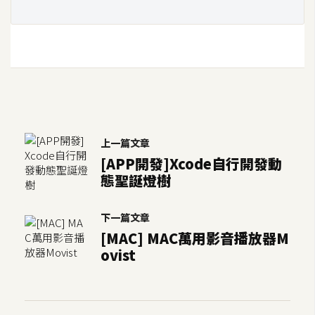
o
c
k
e
r
伺
服
上一篇文章
器
[APP開發]Xcode自行開發動
設
態聖誕燈樹
定
下一篇文章
資
源
[MAC] MAC萬用影音播放器M
ovist
免
費
圖