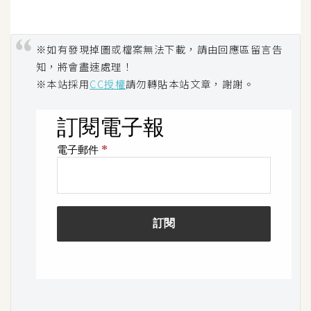
U
X
※如有發現掉圖或檔案無法下載，請由回應區留言告
知，將會盡速處理！
R
※本站採用
CC授權
請勿轉貼本站文章，謝謝。
W
D
網
頁
後
端
P
H
P
D