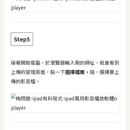
d
P
r
e
s
s
Step5
安
裝
與
設
接著開啟電腦，於瀏覽器輸入剛的網址，就會看到
定
上傳的管理頁面，點一下
選擇檔案，
鈕，選擇要上
傳的影音檔。
外
掛
實
作
電
商