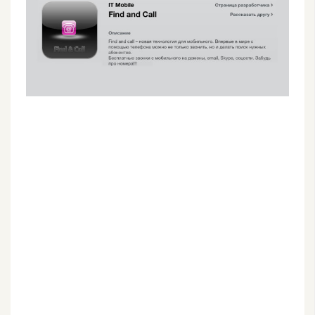
G
e
m
i
n
i
A
I
生
成
圖
片
影
片