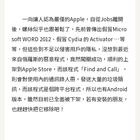
A
I
一向讓人認為嚴僅的Apple，自從Jobs離開
應
用
後，螺絲似乎也跟著鬆了，先前曾傳出假冒Micro
soft WORD 2012、假冒 Cydia 的 Activator …等
設
等，但這些到不足以侵害用戶的隱私，沒想到最近
計
來自俄羅斯的惡意程式，竟然闖關成功，順利的上
架到Apple Store，而該程式「Find and Call」，
網
則會對使用內的通訊錄人冊，發送大量的垃圾簡
站
訊，而該程式是個跨平台程式，所以也有Android
版本，雖然目前已全面被下架，若有安裝的朋友，
影
也趕趕快把它移除吧！
像
A
d
o