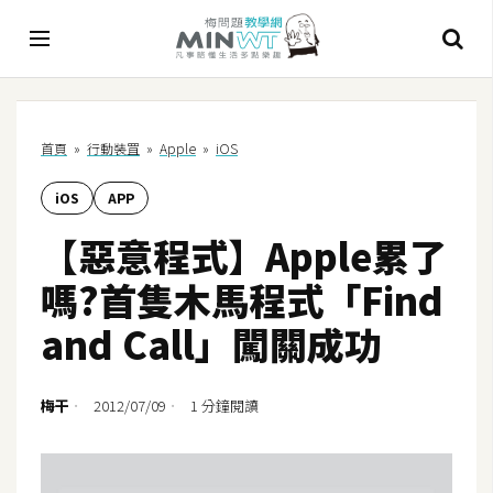
A
首頁
»
行動裝罝
»
Apple
»
iOS
I
iOS
APP
A
I
【惡意程式】Apple累了
工
具
嗎?首隻木馬程式「Find
C
and Call」闖關成功
h
a
t
梅干
2012/07/09
1 分鐘閱讀
G
P
T