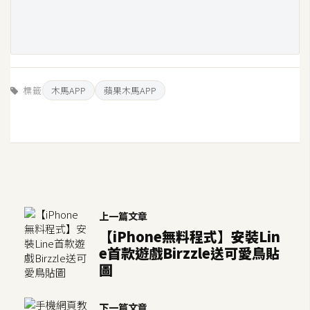
d
P
r
e
s
s
標籤
木馬APP
蘋果木馬APP
安
裝
與
設
定
外
上一篇文章
掛
【iPhone無料程式】安裝Lin
實
e首款遊戲Birzzle送可愛鳥貼
作
圖
電
商
下一篇文章