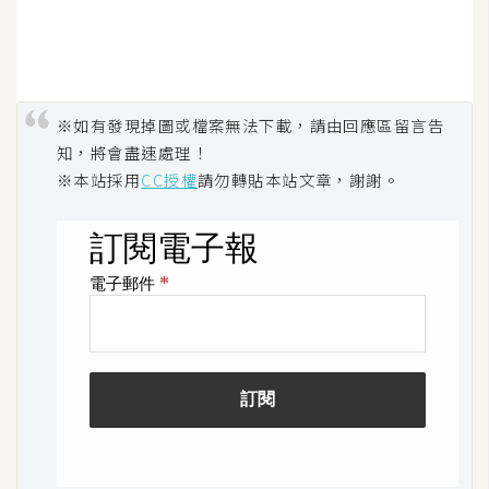
費
圖
庫
※如有發現掉圖或檔案無法下載，請由回應區留言告
免
知，將會盡速處理！
費
※本站採用
CC授權
請勿轉貼本站文章，謝謝。
字
型
網
站
架
設
W
o
r