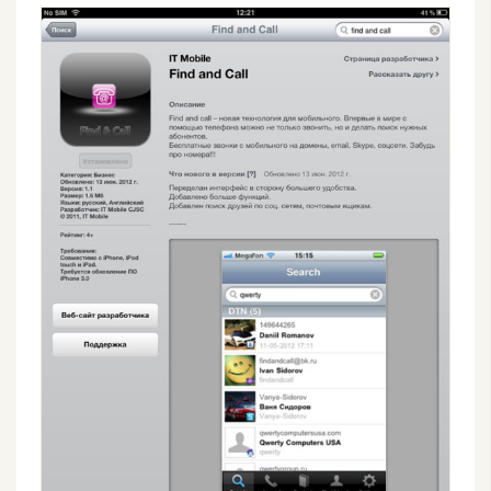
t
r
a
t
o
r
去
背
與
合
成
攝
影
商
品