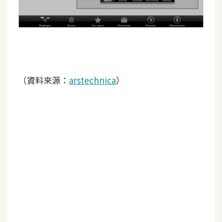
攝
影
手
機
攝
（資料來源：
arstechnica
）
影
器
材
操
控
資
源
免