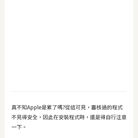
b
e
P
h
o
t
o
s
h
o
p
I
真不知Apple是累了嗎?從這可見，審核過的程式
l
不見得安全，因此在安裝程式時，還是得自行注意
l
一下。
u
s