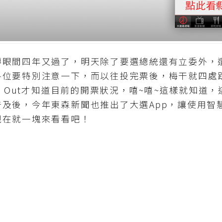
間四年又過了，明天除了要選總統還有立委外，
各位要特別注意一下，而以往投完票後，梅干就四處
ll Out才知道目前的開票狀況，嘻~嘻~這樣就知道
及後，今年東森新聞也推出了大選App，讓使用智
現在就一塊來看看吧！