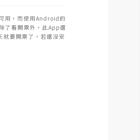
用，而使用Android的
除了看開票外，此App還
天就要開票了，若還沒安