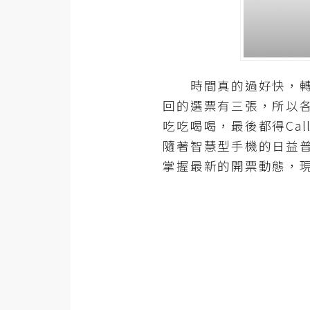
器材操控
資源
免費圖庫
時間真的過好快，轉眼
免費字型
回的選票有三張，所以
吃吃喝喝，最後都得Ca
網站架設
隨著智慧型手機的日益普
掌握最新的開票動態，
WordPress
安裝與設定
外掛實作
電商
WooCommerce