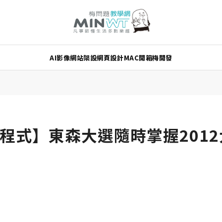
AI
影像
網站架設
網頁設計
MAC
開箱
梅開發
無料程式】東森大選隨時掌握201