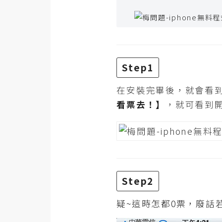
RWD 網頁
後端
PHP
Docker
Step1
伺服器設定
在安裝完畢後，就會看
看票去！】
，就可看到
資源
免費圖示
免費版型
MAC
Step2
疑~這時怎都0票，廢話
開箱