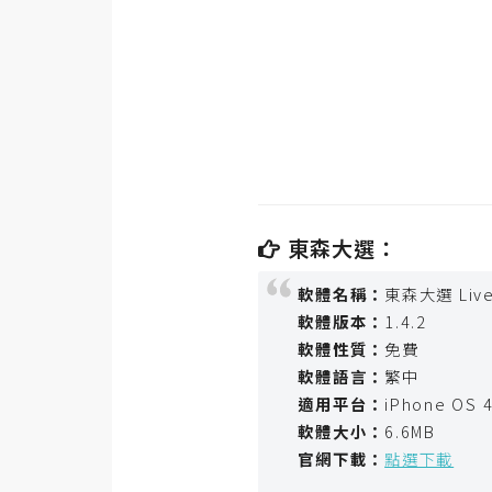
金流物流
架設
主機與網域
SEO 工具
免費空間
東森大選：
網頁設計
軟體名稱：
東森大選 Liv
軟體版本：
1.4.2
前端
軟體性質：
免費
HTML / CSS
軟體語言：
繁中
適用平台：
iPhone OS 4
JavaScript
軟體大小：
6.6MB
UI / UX
官網下載：
點選下載