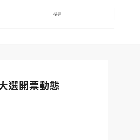
搜尋
2大選開票動態