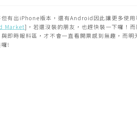
iPhone版本，還有Android因此讓更多使用可
d Market
]，若還沒裝的朋友，也趕快裝一下囉！而
，與即時報料區，才不會一直看開票感到無趣，而明
囉!