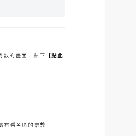
倒數的畫面，點下
【點此
還有看各區的票數