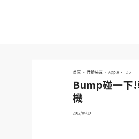
AI
AI工具
ChatGPT
首頁
»
行動裝罝
»
Apple
»
iOS
Bump碰一下!
Gemini
機
AI生成
圖片
2012/04/19
影片
AI應用