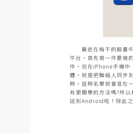
器材操控
資源
免費圖庫
免費字型
最近在梅干的臉書中，身旁
平台，首先第一件要做的事
網站架設
作，但在iPhone手
體，就是把聯絡人同步到G
WordPress
時，這時名單就會混在
安裝與設定
有更簡單的方法嗎?所以
外掛實作
送到Android啦！
電商
WooCommerce