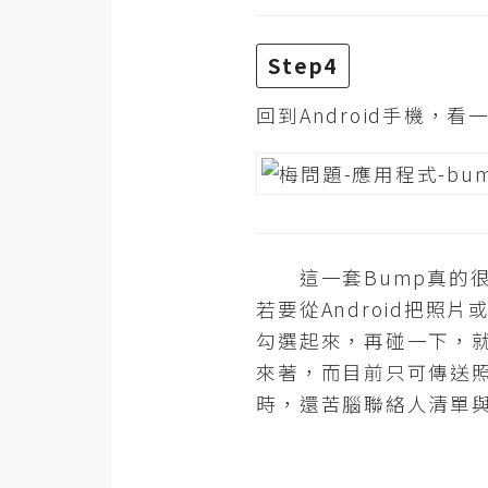
Step4
回到Android手機，
這一套Bump真的很
若要從Android把照
勾選起來，再碰一下，就
來著，而目前只可傳送
時，還苦腦聯絡人清單