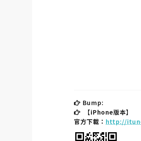
金流物流
架設
主機與網域
SEO 工具
免費空間
網頁設計
前端
Bump:
HTML / CSS
【iPhone版本】
JavaScript
官方下載：
http://itu
UI / UX