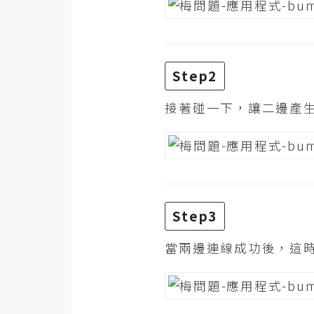
梅開發
Step2
熱門文章
接著碰一下，讓二邊產
全站導覽
合作提案
Step3
當兩邊連線成功後，這時