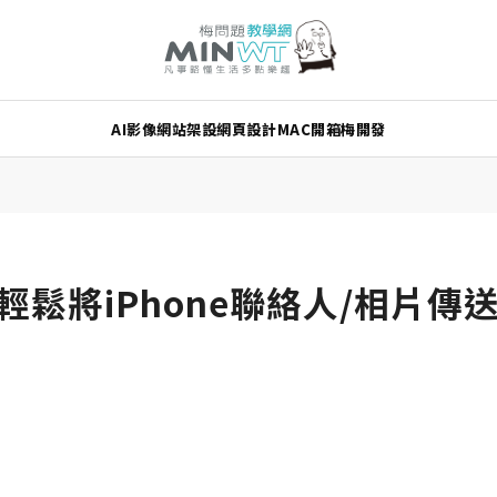
AI
影像
網站架設
網頁設計
MAC
開箱
梅開發
輕鬆將iPhone聯絡人/相片傳送到