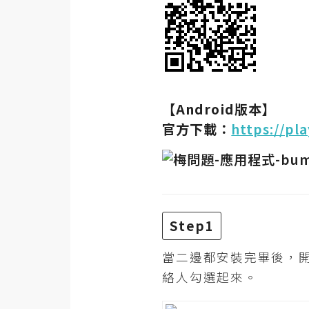
RWD 網頁
後端
PHP
Docker
【Android版本】
伺服器設定
官方下載：
https://pl
資源
免費圖示
免費版型
Step1
MAC
當二邊都安裝完畢後，開
絡人勾選起來。
開箱