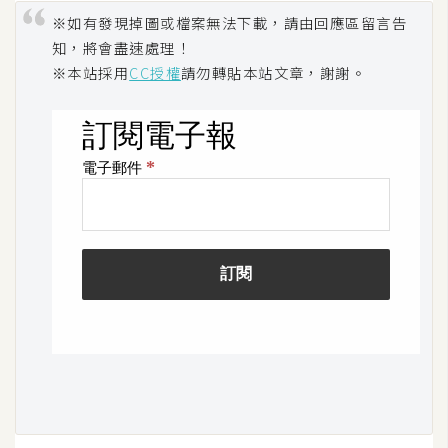
o
※如有發現掉圖或檔案無法下載，請由回應區留言告
c
知，將會盡速處理！
k
※本站採用
CC授權
請勿轉貼本站文章，謝謝。
e
r
伺
服
器
設
定
資
源
免
費
圖