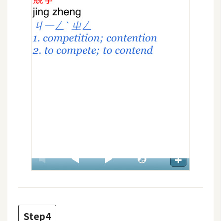
W
o
o
C
o
m
m
e
r
c
e
金
流
物
流
Step4