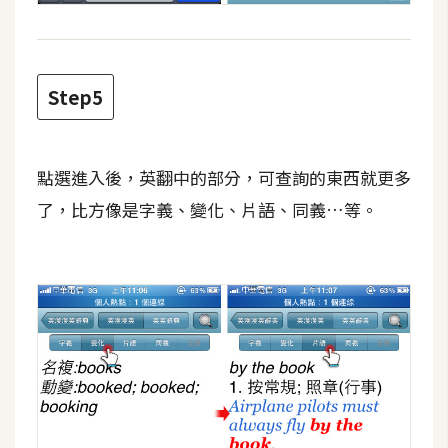
空
間
Step5
網
頁
設
點選進入後，英翻中的部分，可查詢的東西就更多
計
了，比方像是字義、變化、片語、同義…等。
前
端
H
T
M
L
/
C