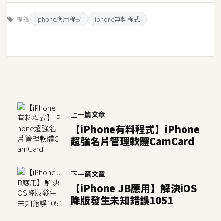
示
標籤
iphone應用程式
iphone無料程式
免
費
版
型
M
上一篇文章
A
【iPhone有料程式】iPhone
超強名片管理軟體CamCard
C
開
下一篇文章
箱
【iPhone JB應用】解決iOS
降版發生未知錯誤1051
梅