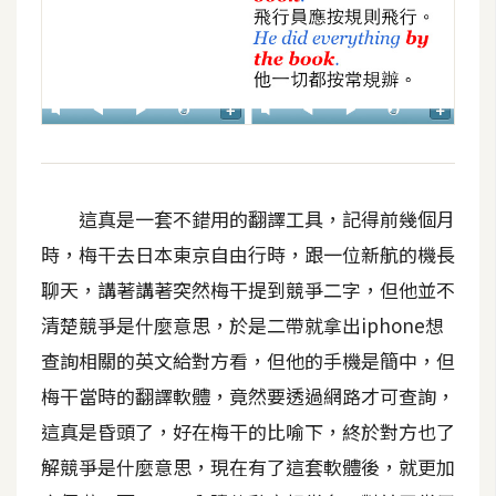
S
S
J
a
v
a
這真是一套不錯用的翻譯工具，記得前幾個月
S
時，梅干去日本東京自由行時，跟一位新航的機長
c
r
聊天，講著講著突然梅干提到競爭二字，但他並不
i
清楚競爭是什麼意思，於是二帶就拿出iphone想
p
查詢相關的英文給對方看，但他的手機是簡中，但
t
梅干當時的翻譯軟體，竟然要透過網路才可查詢，
這真是昏頭了，好在梅干的比喻下，終於對方也了
U
解競爭是什麼意思，現在有了這套軟體後，就更加
I
/