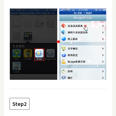
攝
影
手
機
攝
影
器
材
操
控
資
源
Step2
免