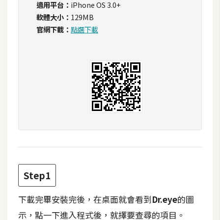
適用平台：
iPhone OS 3.0+
t
軟體大小：
129MB
r
官網下載：
點選下載
a
t
o
r
去
背
與
合
成
攝
影
Step1
下載完畢安裝完後，在桌面就會看到
Dr.eye
的圖
商
品
示，點一下進入程式後，就擇要查尋的項目。