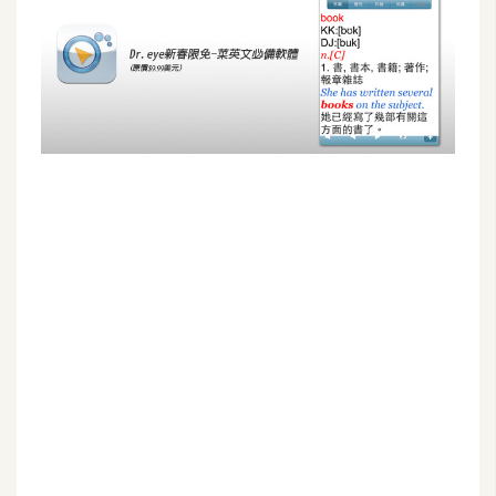
G
e
m
i
n
i
A
I
生
成
圖
片
影
片