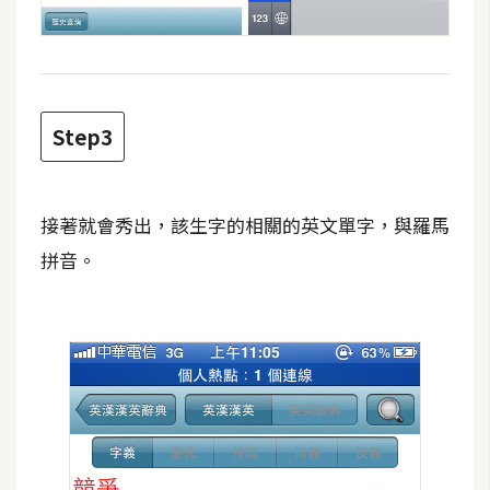
d
P
r
e
s
s
Step3
安
裝
與
接著就會秀出，該生字的相關的英文單字，與羅馬
設
拼音。
定
外
掛
實
作
電
商