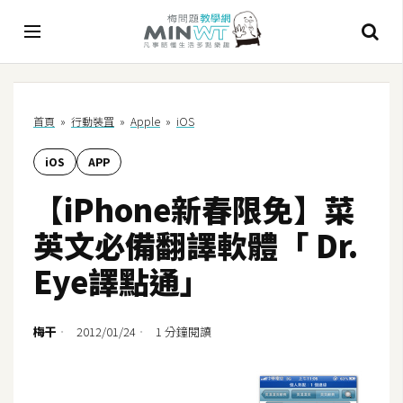
A
首頁
»
行動裝罝
»
Apple
»
iOS
I
iOS
APP
A
I
【iPhone新春限免】菜
工
具
英文必備翻譯軟體「 Dr.
C
Eye譯點通」
h
a
t
梅干
2012/01/24
1 分鐘閱讀
G
P
T