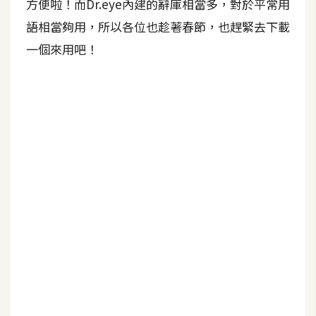
方便啦！而Dr.eye內建的辭庫相當多，對於平常用
U
語相當夠用，所以各位也趁著春節，也趕緊去下載
X
一個來用吧！
R
W
D
網
頁
後
端
P
H
P
D