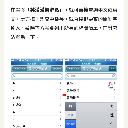
費
圖
在選擇
「英漢漢英辭點」
，就可直接查詢中文或英
庫
文，比方梅干想查中翻英，就直接把要查的關鍵字
輸入，這時下方就會列出所有的相關清單，再對著
免
清單點一下。
費
字
型
網
站
架
設
W
o
r