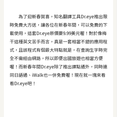
A
I
為了迎新春賀喜，知名翻譯工具Dr.eye推出限
應
用
時免費大方送，讓各位在新春年間，可以免費的下
載使用，這套Dr.eye原價要9.99美元喔！對於像梅
設
干這種英文苦手而言，真是一套相當不錯的應用程
計
式，且該程式有個最大特點就是，在查詢生字時完
全不需經由網路，所以即便出國旅遊也相當方便
網
站
喔！而新春年間Dr.eye除了推出譯點通外，同時連
同日語通、iWalk也一併免費喔！現在就一塊來看
看Dr.eye吧！
影
像
A
d
o