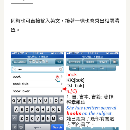
架
設
同時也可直接輸入英文，接著一樣也會秀出相關清
主
單。
機
與
網
域
S
E
O
工
具
免
費