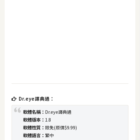
b
e
P
h
o
t
o
s
h
o
p
Dr.eye譯典通：
I
軟體名稱：
Dr.eye譯典通
l
軟體版本：
1.8
l
軟體性質：
限免(原價$9.99)
u
軟體語言：
繁中
s