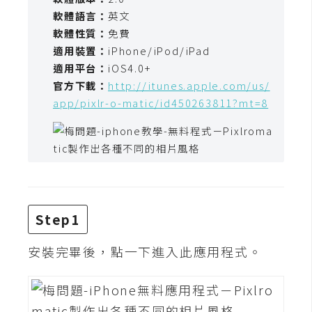
t
軟體語言：
英文
r
軟體性質：
免費
a
適用裝置：
iPhone/iPod/iPad
t
適用平台：
iOS4.0+
o
官方下載：
http://itunes.apple.com/us/
r
app/pixlr-o-matic/id450263811?mt=8
去
背
與
合
成
Step1
攝
影
安裝完畢後，點一下進入此應用程式。
商
品