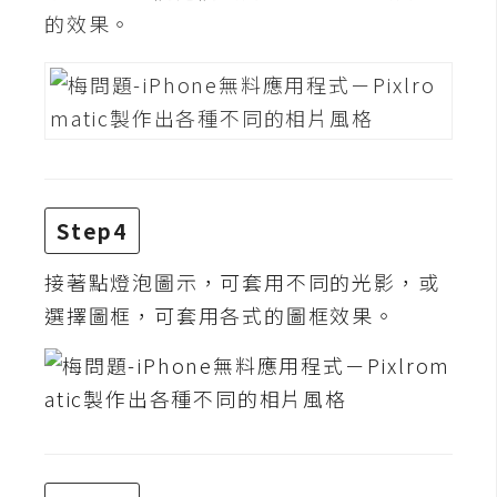
費
的效果。
圖
庫
免
費
字
型
Step4
接著點燈泡圖示，可套用不同的光影，或
網
選擇圖框，可套用各式的圖框效果。
站
架
設
W
o
r