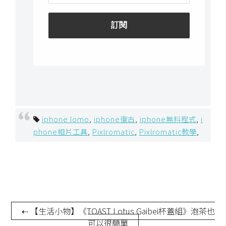
S
S
J
a
v
a
S
c
iphone lomo
,
iphone復古
,
iphone無料程式
,
i
r
phone相片工具
,
Pixlromatic
,
Pixlromatic教學
,
i
p
t
U
⇠ 【生活小物】《TOAST Lotus Gaibei杯蓋組》泡茶也
I
可以很簡單
/