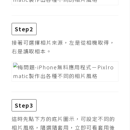
攝
影
Step2
手
機
接著可選擇相片來源，左是從相機取得，
攝
影
右是讀取相本。
器
材
操
控
資
Step3
源
這時先點下方的底片圖示，可設定不同的
免
相片風格，隨選隨套用，立即可看套用後