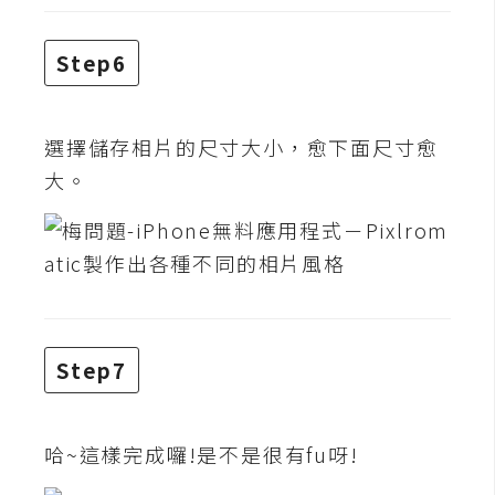
W
Step6
o
o
C
選擇儲存相片的尺寸大小，愈下面尺寸愈
o
m
大。
m
e
r
c
e
Step7
金
流
物
哈~這樣完成囉!是不是很有fu呀!
流