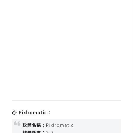
b
e
P
h
o
t
o
s
h
o
p
I
l
Pixlromatic：
l
u
軟體名稱：
Pixlromatic
s
軟體版本：
2.0