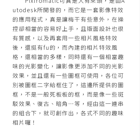
Pixlromatic可真是大有來頭，是由A
utodesk所開發的，而它是一套影像特效
A
I
的應用程式，真是讓梅干有些意外，在操
應
用
控卻相當的容易好上手，且版面設計也很
有質感，以及再套用一些相片風格特效
設
後，還挺有fu的，而內建的相片特效風
計
格，還相當的多樣，同時還有一個相當趣
味的光影變化，讓影像更添加不同的光影
網
效果，並且還有一些圖框可使用，各位可
站
別被圖框二字給框住了，這邊所提供的圖
框，不是一般死板板的框，而是像一些斑
影
駁效果、復古、暗角…等，經由這一連串
像
的組合下，就可創作出，各式不同的趣味
相片囉！
A
d
o