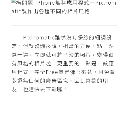
架
設
主
機
Pixlromatic雖然沒有多餘的細調設
與
網
定，但就整體來說，相當的方便，點一點
域
選一選，立即就可將平淡的照片，變得很
有風格的相片啦！更重要的一點是，該應
用程式，完全Free真是佛心來著，且免費
S
E
版還無任何的廣告區塊，因此喜歡的朋
O
友，也趕快去下載囉！
工
具
免
費