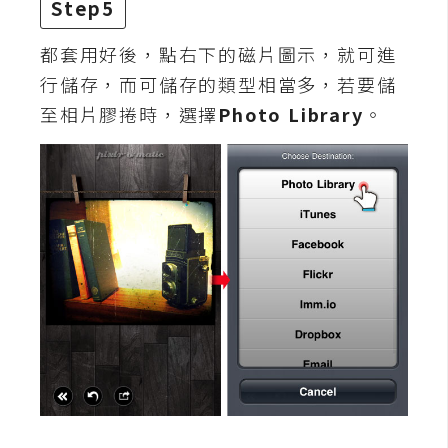
d
Step5
P
r
都套用好後，點右下的磁片圖示，就可進
e
s
行儲存，而可儲存的類型相當多，若要儲
s
至相片膠捲時，選擇
Photo Library
。
安
裝
與
設
定
外
掛
實
作
電
商