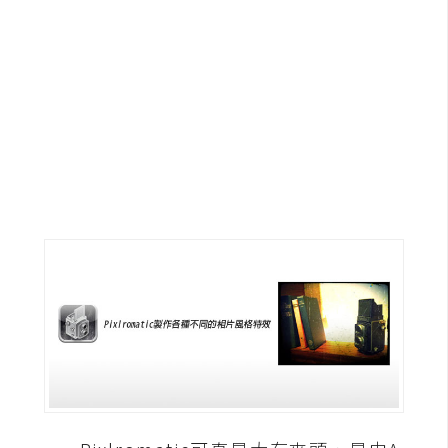
G
e
m
i
n
i
A
I
生
成
圖
片
影
片