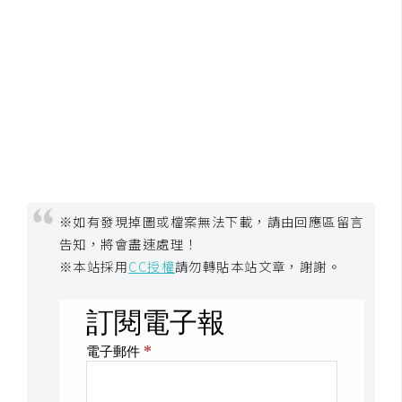
空
間
網
頁
設
計
※如有發現掉圖或檔案無法下載，請由回應區留言
前
端
告知，將會盡速處理！
※本站採用
CC授權
請勿轉貼本站文章，謝謝。
H
T
M
L
/
C