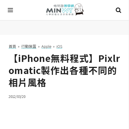
A
I
首頁
»
行動裝罝
»
Apple
»
iOS
【iPhone無料程式】Pixlr
A
I
工
omatic製作出各種不同的
具
相片風格
C
h
2012/03/20
a
t
G
P
T