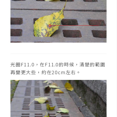
示
免
費
版
型
M
光圈F11.0，在F11.0的時候，清楚的範圍
A
再變更大些，約在20cm左右。
C
開
箱
梅