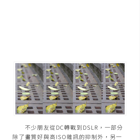
G
e
m
i
n
i
A
I
生
成
圖
片
不少朋友從DC轉戰到DSLR，一部分
影
除了畫質好與高ISO雜訊的抑制外，另一
片