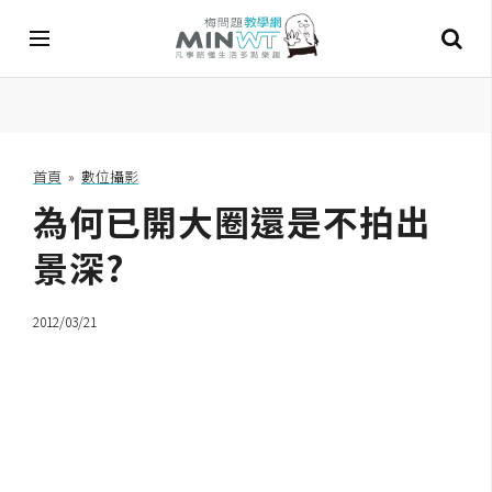
A
I
首頁
»
數位攝影
為何已開大圈還是不拍出
A
I
工
景深?
具
2012/03/21
C
h
a
t
G
P
T