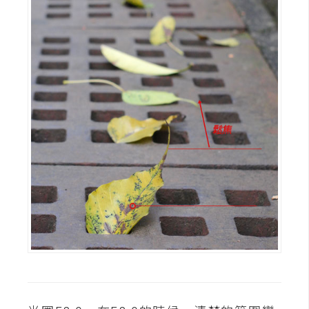
U
X
R
W
D
網
頁
後
端
P
H
P
D