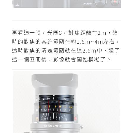
費
圖
庫
再看這一張，光圈8，對焦距離在2m，這
免
時的對焦的容許範圍在約1.5m~4m左右，
費
這時對焦的清楚範圍就在這2.5m中，過了
字
型
這一個區間後，影像就會開始模糊了。
網
站
架
設
W
o
r