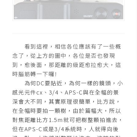
d
P
r
e
s
s
安
看到這裡，相信各位應該有了一些概
裝
念了，從上方的圖中，各位是否也發現
與
到，愈後面，那距離的級距愈拉愈大，這
設
定
時腦筋轉一下囉!
為何DC要貼近，為何一樣的鏡頭，小
感光元件cx、3/4、APS-C與在全幅的景
外
掛
深會大不同，其實原理很簡單，比方說，
實
在全幅時要拍一顆樹，由於篇幅大，所以
作
對焦距離比方1.5m就可把樹整顆拍進去，
電
但在APS-C或是3/4系統時，人就得向後
商