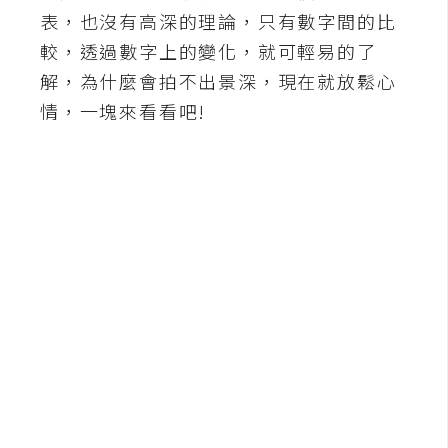
b
表，也沒有高深的理論，只有數字間的比
e
較，透過數字上的變化，就可輕易的了
解，為什麼會拍不出景深，現在就放鬆心
P
h
情，一塊來看看吧!
o
t
o
s
h
o
p
I
l
l
u
s