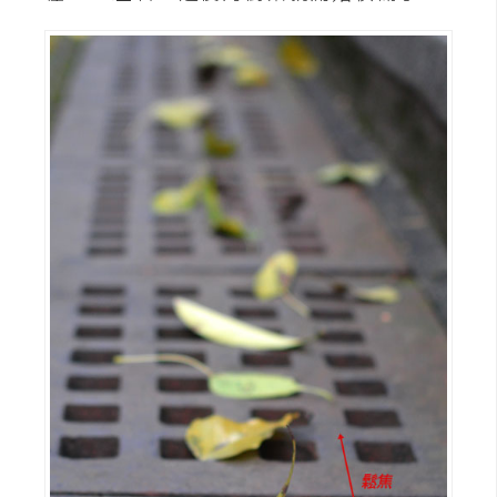
空
間
網
頁
設
計
前
端
H
T
M
L
/
C