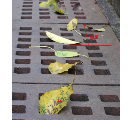
開
發
熱
門
文
章
全
站
導
覽
合