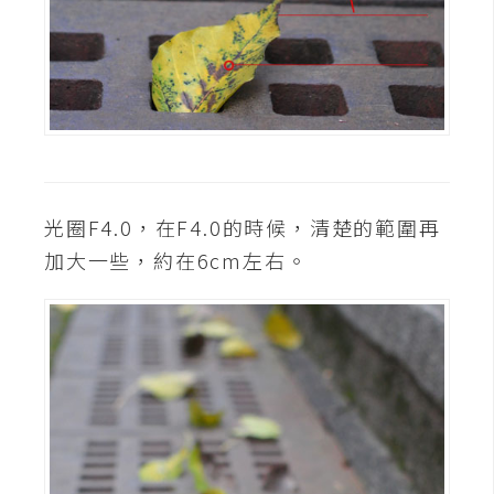
S
S
J
a
v
a
光圈F4.0，在F4.0的時候，清楚的範圍再
S
c
加大一些，約在6cm左右。
r
i
p
t
U
I
/