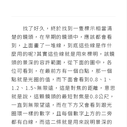
t
r
a
t
找了好久，終於找到一隻標示相當清
o
楚的鏡頭，在早期的鏡頭中，應該都會看
r
到，上面畫了一堆線，到底這些線是作什
麼用的呢?其實這些線就是用來標明，該鏡
去
頭的景深的容許範圍，從下面的圖中，各
背
位可看到，在最前方有一個白點，那一個
與
合
點就是光圈的值，而下面會看到0.8、1、
成
1.2、1.5~無限遠，這是對焦的距離，意思
就是說，這顆鏡頭的最短對焦是0.8公尺，
攝
影
一直到無限望遠，而在下方又會看到跟光
圈環一樣的數字，且每個數字上方的二旁
商
都有白線，而這二條就是用來說明景深的
品