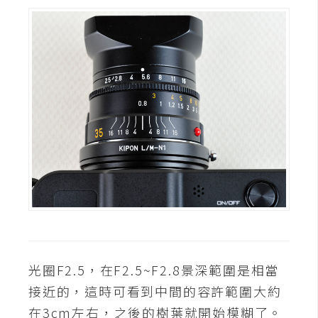
架
設
主
機
與
網
域
S
E
O
工
具
光圈F2.5，在F2.5~F2.8景深範圍是相當
接近的，這時可看到中間的容許範圍大約
免
在3cm左右，之後的樹葉就開始模糊了。
費