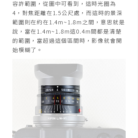
攝
容許範圍，從圖中可看到，這時光圈為
影
4，對焦距離在1.5公尺處，而這時的景深
範圍則在約在1.4m~1.8m之間，意思就是
說，當在1.4m~1.8m這0.4m間都是清楚
手
機
的範圍，當超過這個區間時，影像就會開
攝
始模糊了。
影
器
材
操
控
資
源
免