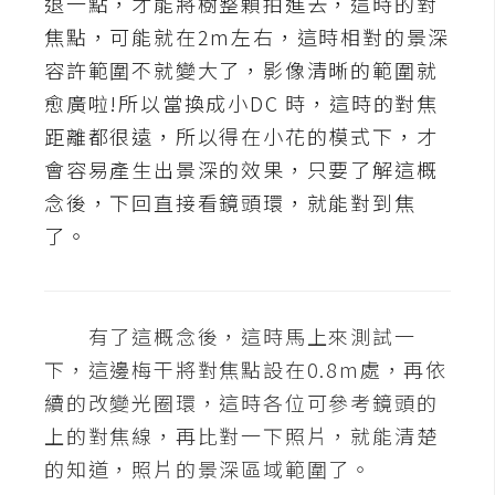
退一點，才能將樹整顆拍進去，這時的對
焦點，可能就在2m左右，這時相對的景深
W
容許範圍不就變大了，影像清晰的範圍就
o
o
愈廣啦!所以當換成小DC 時，這時的對焦
C
距離都很遠，所以得在小花的模式下，才
o
會容易產生出景深的效果，只要了解這概
m
念後，下回直接看鏡頭環，就能對到焦
m
e
了。
r
c
e
有了這概念後，這時馬上來測試一
下，這邊梅干將對焦點設在0.8m處，再依
金
續的改變光圈環，這時各位可參考鏡頭的
流
上的對焦線，再比對一下照片，就能清楚
物
流
的知道，照片的景深區域範圍了。