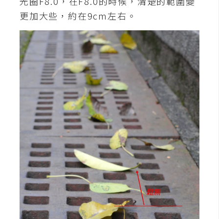
光圈F8.0，在F8.0的時候，清楚的範圍變
o
更加大些，約在9cm左右。
c
k
e
r
伺
服
器
設
定
資
源
免
費
圖