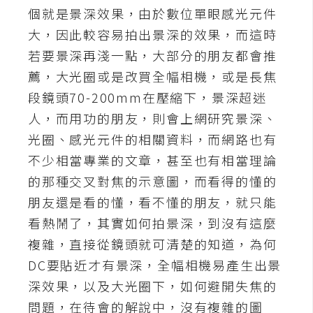
個就是景深效果，由於數位單眼感光元件
A
大，因此較容易拍出景深的效果，而這時
I
應
若要景深再淺一點，大部分的朋友都會推
用
薦，大光圈或是改買全幅相機，或是長焦
設
段鏡頭70-200mm在壓縮下，景深超迷
計
人，而用功的朋友，則會上網研究景深、
光圈、感光元件的相關資料，而網路也有
不少相當專業的文章，甚至也有相當理論
網
站
的那種交叉對焦的示意圖，而看得的懂的
朋友還是看的懂，看不懂的朋友，就只能
看熱鬧了，其實如何拍景深，到沒有這麼
影
複雜，直接從鏡頭就可清楚的知道，為何
像
DC要貼近才有景深，全幅相機易產生出景
深效果，以及大光圈下，如何避開失焦的
A
d
問題，在待會的解說中，沒有複雜的圖
o