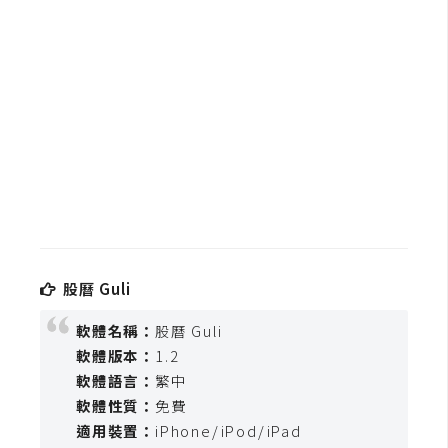
b
e
P
h
o
t
o
s
h
o
p
股曆 Guli
軟體名稱：
股曆 Guli
I
軟體版本：
1.2
l
軟體語言：
繁中
l
軟體性質：
免費
u
適用裝置：
iPhone/iPod/iPad
s