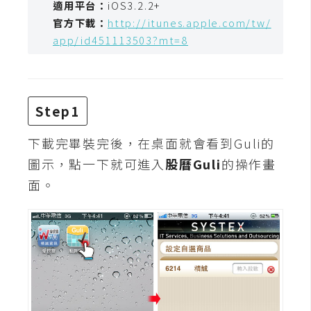
適用平台：
iOS3.2.2+
t
官方下載：
http://itunes.apple.com/tw/
r
app/id451113503?mt=8
a
t
o
r
Step1
去
下載完畢裝完後，在桌面就會看到Guli的
背
圖示，點一下就可進入
股曆Guli
的操作畫
與
面。
合
成
攝
影
商
品