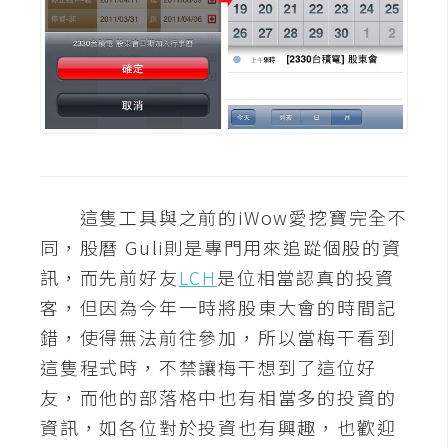
o
c
k
e
r
伺
服
這隻工具與之前的iWow愛挖寶完全不
器
同，股曆 Guli則是專門用來追踨個股的資
設
訊，而先前好友
LCH
是位相當認真的投資
定
客，但因為今年一時將股東大會的時間記
資
源
錯，使得無法前往參加，所以當梅干看到
這隻程式時，不禁讓梅干想到了這位好
免
友，而他的部落格中也有相當多的投資的
費
資訊，如各位對於投資也有興趣，也歡迎
圖