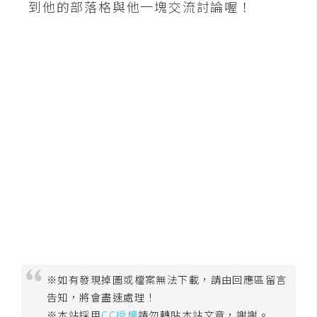
到他的部落格與他一塊交流討論喔！
示
免
費
版
型
M
A
C
開
箱
※如有發現掉圖或檔案無法下載，請由回應區留言
告知，將會盡速處理！
梅
※本站採用
CC授權
請勿轉貼本站文章，謝謝。