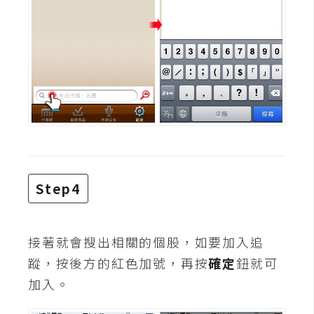
d
P
r
e
s
s
安
裝
與
設
定
Step4
外
掛
接著就會搜出相關的個股，如要加入追
實
蹤，按後方的紅色加號，再按
確定
鈕就可
作
加入。
電
商