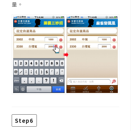
量。
架
設
主
機
與
網
域
S
E
O
工
具
Step6
免
費