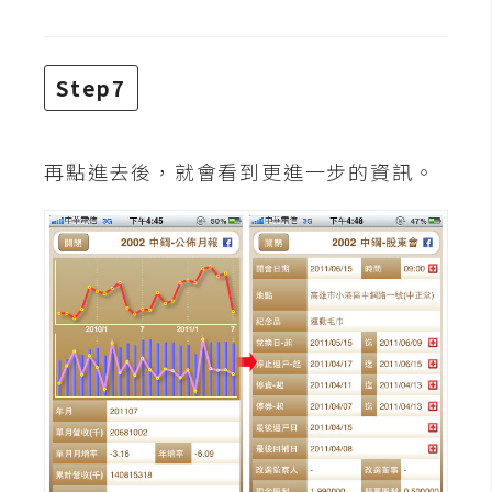
S
S
Step7
J
a
再點進去後，就會看到更進一步的資訊。
v
a
S
c
r
i
p
t
U
I
/