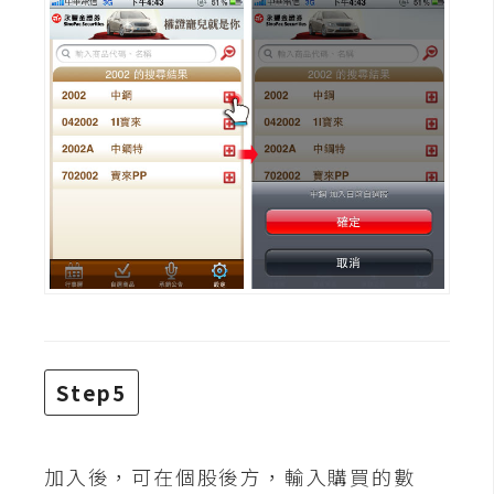
W
o
o
C
o
m
m
e
r
c
e
金
Step5
流
物
流
加入後，可在個股後方，輸入購買的數