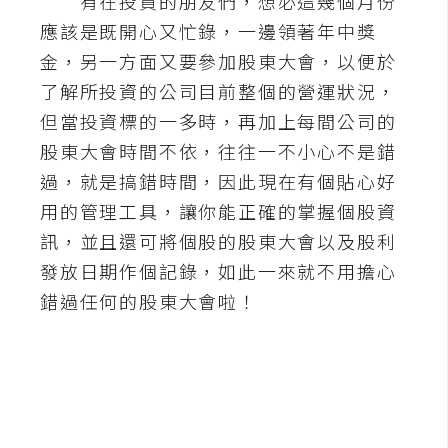
有在投資的朋友們，想必這幾個月份
應該是既開心又忙錄，一邊領著年中獎
A
I
金，另一方面又要參加股東大會，以便於
應
用
了解所投資的公司目前整個的營運狀況，
但當投資標的一多時，再加上每間公司的
設
股東大會時間不依，往往一不小心不是錯
計
過，就是搞錯時間，因此現在有個貼心好
用的管理工具，讓你能正確的掌握個股資
網
訊，並且還可將個股的股東大會以及股利
站
發放日期作個記錄，如此一來就不用擔心
錯過任何的股東大會啦！
影
像
A
d
o