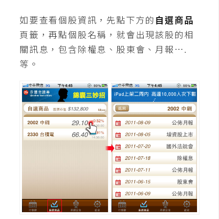
空
如要查看個股資訊，先點下方的
自選商品
間
頁籤，再點個股名稱，就會出現該股的相
關訊息，包含除權息、股東會、月報….
網
等。
頁
設
計
前
端
H
T
M
L
/
C