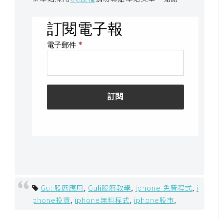
開
發
熱
門
文
章
全
站
導
覽
Guli股曆應用
,
Guli股曆教學
,
iphone 免費程式
,
i
phone投資
,
iphone無料程式
,
iphone股市
,
合