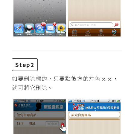
攝
影
手
機
攝
影
Step2
器
如要刪除標的，只要點後方的左色叉叉，
材
就可將它刪除。
操
控
資
源
免