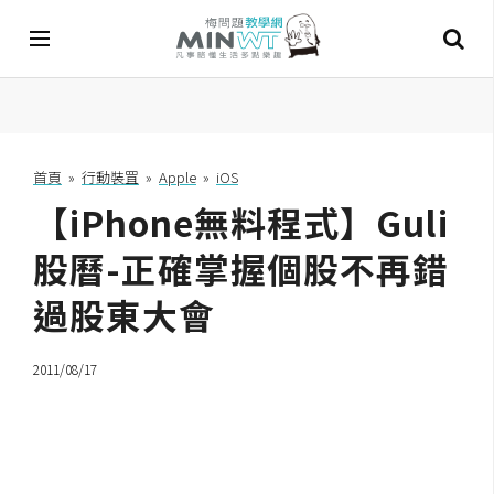
A
I
首頁
»
行動裝罝
»
Apple
»
iOS
【iPhone無料程式】Guli
A
I
工
股曆-正確掌握個股不再錯
具
過股東大會
C
h
2011/08/17
a
t
G
P
T