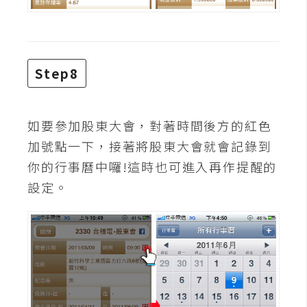
U
X
Step8
R
W
D
如要參加股東大會，對著時間後方的紅色
網
頁
加號點一下，接著將股東大會就會記錄到
你的行事曆中囉!這時也可進入再作提醒的
後
端
設定。
P
H
P
D