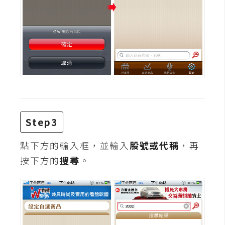
費
圖
庫
免
費
字
型
Step3
網
點下方的輸入框，並輸入
股號或代稱
，再
站
按下方的
搜尋
。
架
設
W
o
r