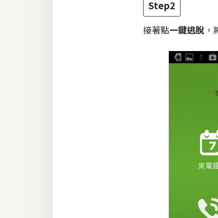
Step2
接著點
一鍵逃脫
，