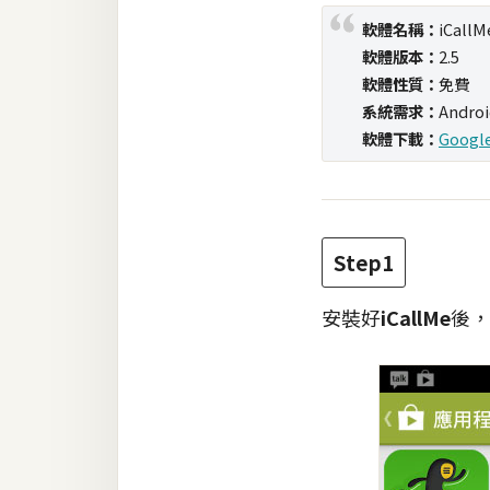
軟體名稱：
iCallM
梅開發
軟體版本：
2.5
軟體性質：
免費
系統需求：
Androi
熱門文章
軟體下載：
Google
全站導覽
Step1
合作提案
安裝好
iCallMe
後，