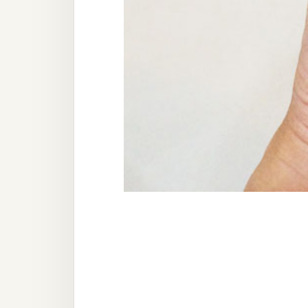
器材操控
資源
免費圖庫
免費字型
網站架設
WordPress
安裝與設定
外掛實作
電商
WooCommerce