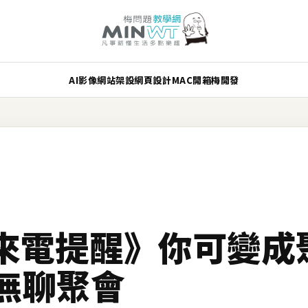
AI
影像
網站架設
網頁設計
MAC
開箱
梅開發
Me 來電提醒》你可變
無聊聚會