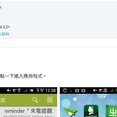
e
d 2.2+
 play
點一下進入應用程式。