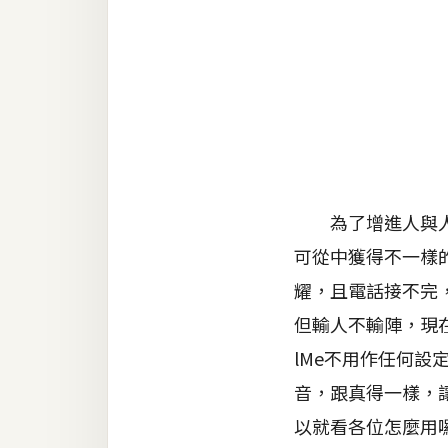
金流物流
架設
主機與網域
SEO 工具
免費空間
為了增進人與人間
網頁設計
可從中獲得不一樣
耀，且電話接不完
前端
但輸人不輸陣，現在
HTML / CSS
lMe不用作任何
JavaScript
音，跟真得一樣，
UI / UX
以就看各位怎麼用