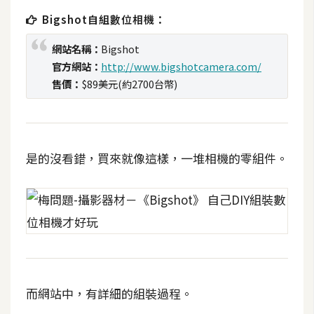
t
Bigshot自組數位相機：
r
a
網站名稱：
Bigshot
t
官方網站：
http://www.bigshotcamera.com/
o
售價：
$89美元(約2700台幣)
r
去
是的沒看錯，買來就像這樣，一堆相機的零組件。
背
與
合
成
攝
影
商
而網站中，有詳細的組裝過程。
品