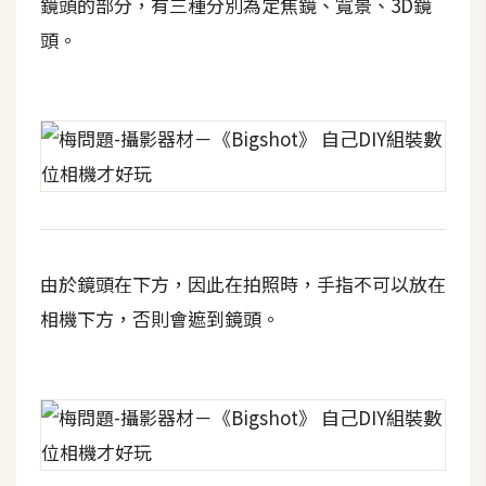
費
鏡頭的部分，有三種分別為定焦鏡、寬景、3D鏡
圖
頭。
庫
免
費
字
型
由於鏡頭在下方，因此在拍照時，手指不可以放在
網
相機下方，否則會遮到鏡頭。
站
架
設
W
o
r