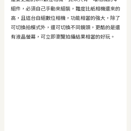
組件，必須自己手動來組裝，難度比紙相機還來的
A
I
高，且這台自組數位相機，功能相當的強大，除了
應
用
可切換拍模式外，還可切換不同鏡頭，更酷的是還
有液晶螢幕，可立即瀏覽拍攝結果相當的好玩。
設
計
網
站
影
像
A
d
o