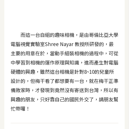
b
e
P
h
而這一台自組的趣味相機，是由哥倫比亞大學
o
電腦視覺實驗室Shree Nayar 教授所研發的，最
t
o
主要的用意在於，當動手組裝相機的過程中，可從
s
中學習到相機的運作原理與知識，進而產生對電腦
h
硬體的興趣，雖然這台相機是針對8~10的兒童所
o
p
設計的，但梅干看了都想要有一台，就在梅干正準
備敗家時，才發現到竟然沒有寄送到台灣，所以有
I
興趣的朋友，只好靠自己的國民外交了，請朋友幫
l
忙帶囉！
l
u
s