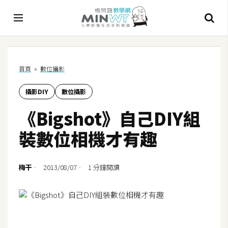
A
首頁
»
數位攝影
I
攝影DIY
數位攝影
A
I
《Bigshot》自己DIY組
工
具
裝數位相機才有趣
C
h
梅干
2013/08/07
1 分鐘閱讀
a
t
G
P
T