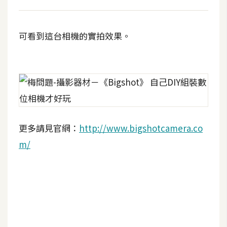
d
P
r
e
可看到這台相機的實拍效果。
s
s
安
裝
與
設
定
更多請見官網：
http://www.bigshotcamera.co
m/
外
掛
實
作
電
商