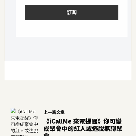
架
設
主
機
與
網
域
S
E
O
工
具
上一篇文章
《iCallMe 來電提醒》你可變
免
成聚會中的紅人或逃脫無聊聚
費
會