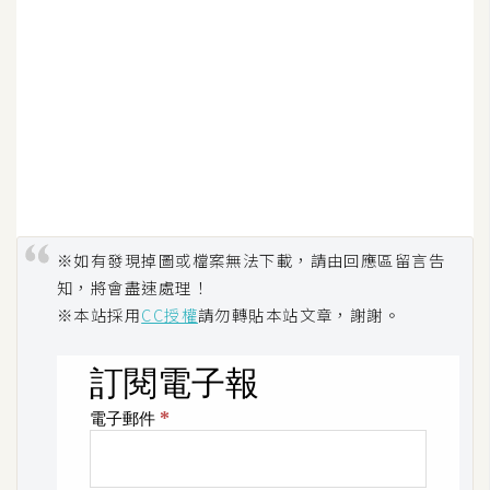
W
o
o
C
o
m
m
e
r
※如有發現掉圖或檔案無法下載，請由回應區留言告
c
知，將會盡速處理！
e
※本站採用
CC授權
請勿轉貼本站文章，謝謝。
金
流
物
流