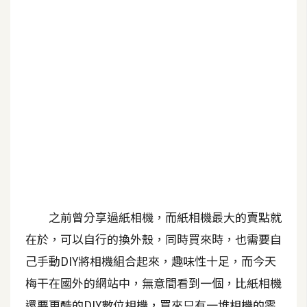
G
e
m
i
n
i
A
I
生
成
之前曾分享過紙相機，而紙相機最大的賣點就
圖
在於，可以自行的換外殼，同時買來時，也需要自
片
己手動DIY將相機組合起來，趣味性十足，而今天
梅干在國外的網站中，無意間看到一個，比紙相機
影
片
還要更酷的DIY數位相機，買來只有一堆相機的零