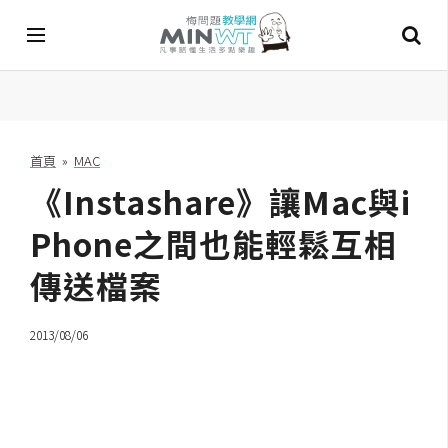
A
I
首頁
»
MAC
《Instashare》讓Mac與i
A
I
工
Phone之間也能輕鬆互相
具
傳送檔案
C
h
2013/08/06
a
t
G
P
T