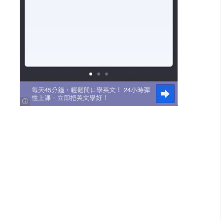
示
免
費
版
型
M
A
C
開
箱
梅