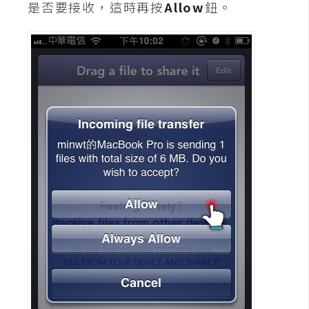
是否要接收，這時再按
Allow
鈕。
S
S
J
a
v
a
S
c
r
i
p
t
U
I
/