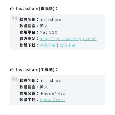
t
Instashare(電腦端)：
r
a
軟體名稱：
Instashare
t
軟體語言：
英文
o
適用平台：
Mac OSX
r
官方網站：
http://instashareapp.com/
軟體下載：
本站下載
|
官方下載
去
背
與
Instashare(手機端)：
合
成
軟體名稱：
Instashare
軟體語言：
英文
攝
影
適用裝置：
iPhone/iPad
軟體下載：
Apple Store
商
品