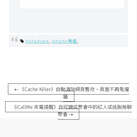
作
提
案
Instashare
,
iphone傳檔
,
⇠ 《Cache Killer》自動清除網頁暫存，頁面不再鬼擋
牆
《iCallMe 來電提醒》你可變成聚會中的紅人或逃脫無聊
聚會 ⇢