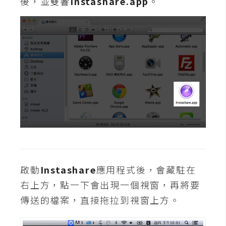
後，並雙響
Instashare.app
。
W
o
o
C
o
m
m
e
r
c
e
啟動
Instashare
應用程式後，會藏駐在
金
右上方，點一下會出現一個視窗，再將要
流
傳送的檔案，直接拖拉到視窗上方。
物
流