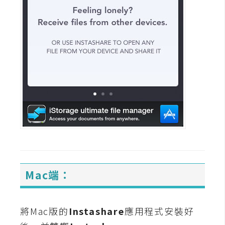
d
P
r
e
s
s
安
裝
與
設
定
外
掛
Mac端：
實
作
電
將Mac版的
Instashare
應用程式安裝好
商