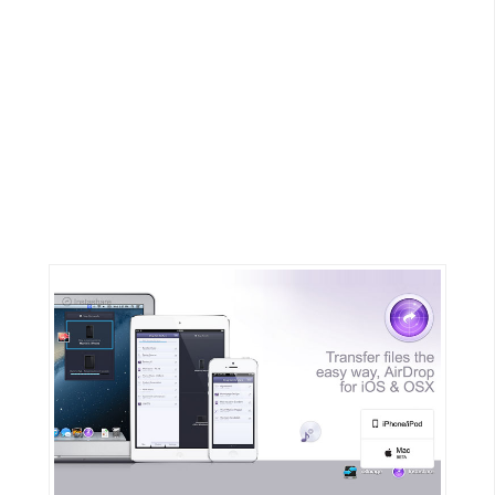
G
e
m
i
n
i
A
I
生
成
圖
片
影
片