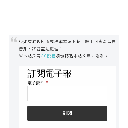
開
發
熱
※如有發現掉圖或檔案無法下載，請由回應區留言
門
告知，將會盡速處理！
文
※本站採用
CC授權
請勿轉貼本站文章，謝謝。
章
全
站
導
覽
合