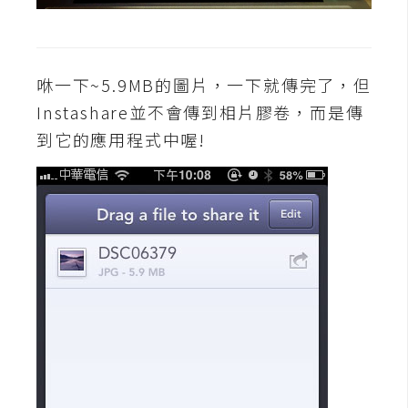
o
c
k
e
咻一下~5.9MB的圖片，一下就傳完了，但
r
Instashare並不會傳到相片膠卷，而是傳
到它的應用程式中喔!
伺
服
器
設
定
資
源
免
費
圖