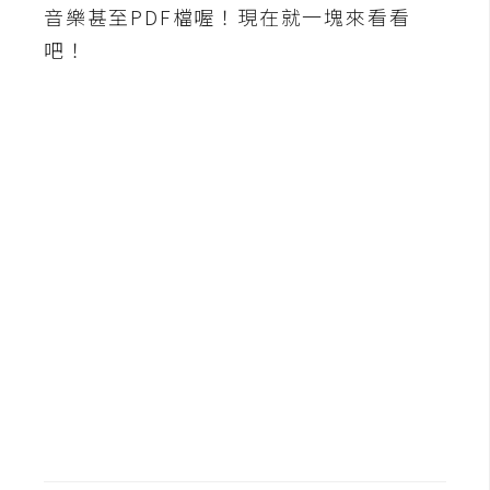
b
音樂甚至PDF檔喔！現在就一塊來看看
e
吧！
P
h
o
t
o
s
h
o
p
I
l
l
u
s