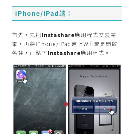
攝
影
iPhone/iPad端：
手
首先，先把
Instashare
應用程式安裝完
機
畢，再將iPhone/iPad連上Wifi或是開啟
攝
藍芽，再點下
Instashare
應用程式。
影
器
材
操
控
資
源
免