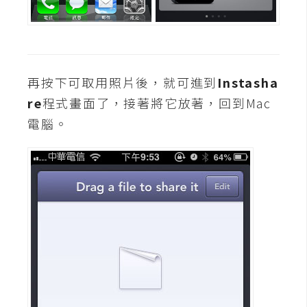
費
圖
庫
再按下可取用照片後，就可進到
Instasha
免
費
re
程式畫面了，接著將它放著，回到Mac
字
電腦。
型
網
站
架
設
W
o
r