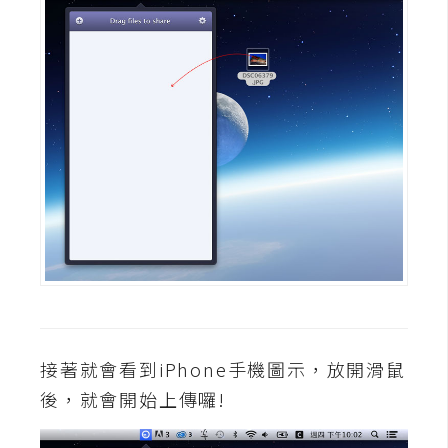
架
設
主
機
與
網
域
S
E
O
工
具
接著就會看到iPhone手機圖示，放開滑鼠
後，就會開始上傳囉!
免
費