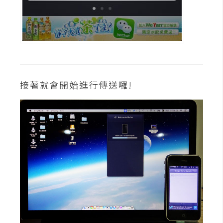
U
X
R
W
D
接著就會開始進行傳送囉!
網
頁
後
端
P
H
P
D