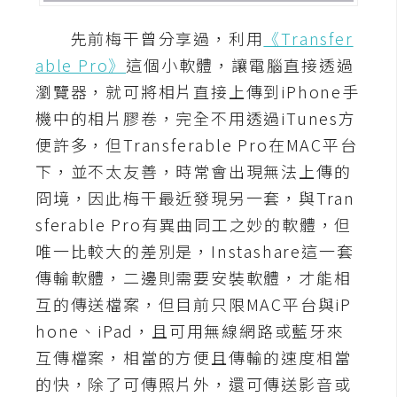
A
先前梅干曾分享過，利用
《Transfer
I
應
able Pro》
這個小軟體，讓電腦直接透過
用
瀏覽器，就可將相片直接上傳到iPhone手
機中的相片膠卷，完全不用透過iTunes方
設
計
便許多，但Transferable Pro在MAC平台
下，並不太友善，時常會出現無法上傳的
冏境，因此梅干最近發現另一套，與Tran
網
sferable Pro有異曲同工之妙的軟體，但
站
唯一比較大的差別是，Instashare這一套
傳輸軟體，二邊則需要安裝軟體，才能相
影
互的傳送檔案，但目前只限MAC平台與iP
像
hone、iPad，且可用無線網路或藍牙來
互傳檔案，相當的方便且傳輸的速度相當
A
d
的快，除了可傳照片外，還可傳送影音或
o