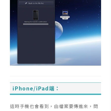
空
間
網
頁
設
計
前
端
H
T
iPhone/iPad端：
M
L
/
這時手機也會看到，由檔案要傳進來，問
C