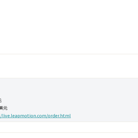
：
元
9美元
//live.leapmotion.com/order.html