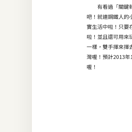
金流物流
有看過「關鍵報告
架設
吧！就連鋼鐵人的
主機與網域
實生活中啦！只要在
SEO 工具
啦！並且還可用來玩
一樣，雙手揮來揮
免費空間
灣喔！預計2013
喔！
網頁設計
前端
HTML / CSS
JavaScript
UI / UX