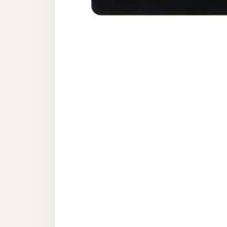
器材操控
資源
免費圖庫
免費字型
網站架設
WordPress
安裝與設定
外掛實作
電商
WooCommerce