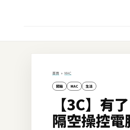
AI
AI工具
ChatGPT
首頁
»
MAC
Gemini
開箱
MAC
生活
AI生成
【3C】有了
圖片
影片
隔空操控電
AI應用