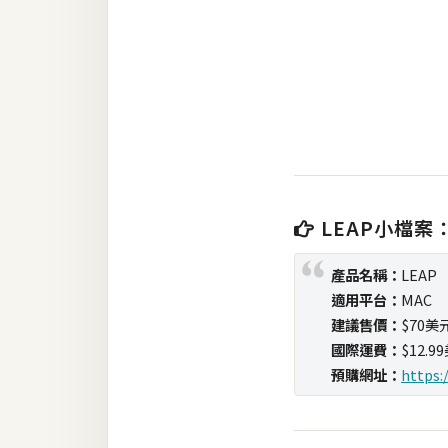
RWD 網頁
後端
PHP
Docker
伺服器設定
資源
LEAP小檔案
免費圖示
產品名稱：
LEAP
免費版型
適用平台：
MAC
建議售價：
$70美
國際運費：
$12.9
MAC
預購網址：
https:
開箱