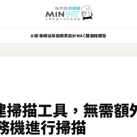
AI
影像
網站架設
網頁設計
MAC
開箱
梅開發
 內建掃描工具，無需
務機進行掃描