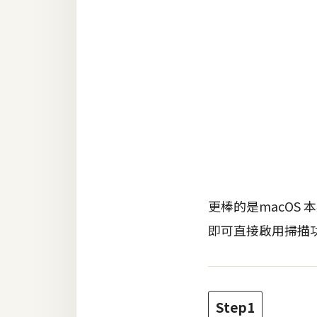
RWD 網頁
後端
PHP
Docker
伺服器設定
資源
免費圖示
免費版型
更棒的是macOS
即可直接啟用掃描
MAC
開箱
Step1