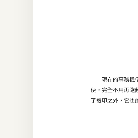
金流物流
架設
主機與網域
SEO 工具
免費空間
網頁設計
現在的事務機價格
便，完全不用再跑
前端
了複印之外，它也
HTML / CSS
JavaScript
UI / UX