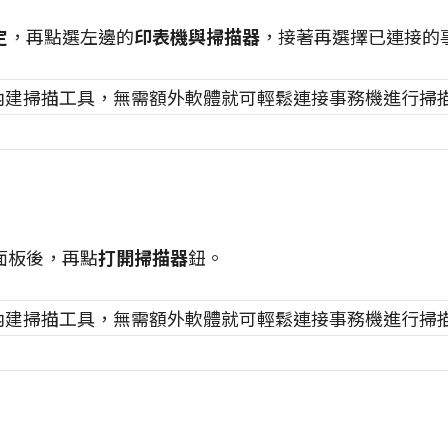
定
，再點選左邊的
印表機與掃描器
，接著再選擇已連接的
面板後，再點
打開掃描器
鈕。