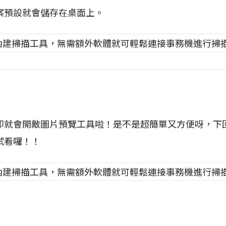
案預設就會儲存在桌面上。
即就會開敵圖片預覽工具啦！是不是超簡單又方便呀，下
試看囉！！