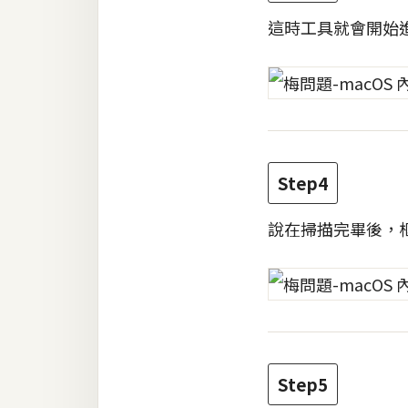
這時工具就會開始
Step4
說在掃描完畢後，
Step5