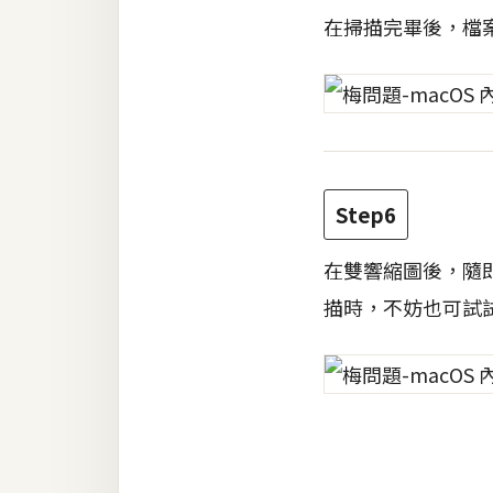
在掃描完畢後，檔
Step6
在雙響縮圖後，隨
描時，不妨也可試