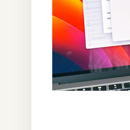
器材操控
資源
免費圖庫
免費字型
網站架設
WordPress
安裝與設定
外掛實作
電商
WooCommerce